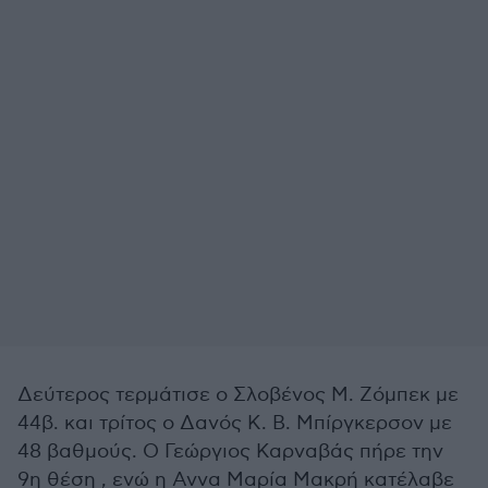
Δεύτερος τερμάτισε ο Σλοβένος Μ. Ζόμπεκ με
44β. και τρίτος ο Δανός Κ. Β. Μπίργκερσον με
48 βαθμούς. Ο Γεώργιος Καρναβάς πήρε την
9η θέση , ενώ η Αννα Μαρία Μακρή κατέλαβε