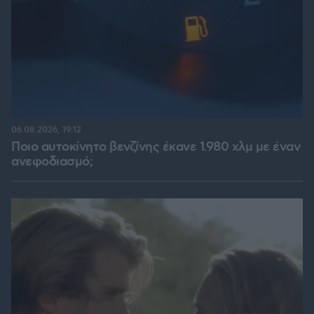
06.08.2026, 19:12
Ποιο αυτοκίνητο βενζίνης έκανε 1.980 χλμ με έναν
ανεφοδιασμό;