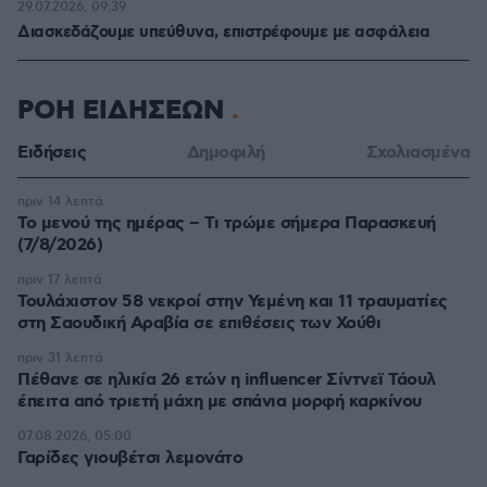
29.07.2026, 09:39
Διασκεδάζουμε υπεύθυνα, επιστρέφουμε με ασφάλεια
ΡΟΗ ΕΙΔΗΣΕΩΝ
Ειδήσεις
Δημοφιλή
Σχολιασμένα
πριν 14 λεπτά
Το μενού της ημέρας – Τι τρώμε σήμερα Παρασκευή
(7/8/2026)
πριν 17 λεπτά
Τουλάχιστον 58 νεκροί στην Υεμένη και 11 τραυματίες
στη Σαουδική Αραβία σε επιθέσεις των Χούθι
πριν 31 λεπτά
Πέθανε σε ηλικία 26 ετών η influencer Σίντνεϊ Τάουλ
έπειτα από τριετή μάχη με σπάνια μορφή καρκίνου
07.08.2026, 05:00
Γαρίδες γιουβέτσι λεμονάτο