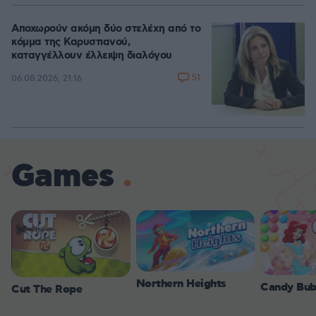
Αποχωρούν ακόμη δύο στελέχη από το
κόμμα της Καρυστιανού,
καταγγέλλουν έλλειψη διαλόγου
51
06.08.2026, 21:16
Games
Northern Heights
Candy Bub
Cut The Rope