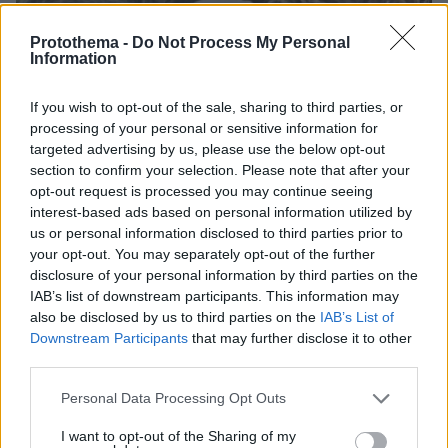
Protothema -
Do Not Process My Personal
Information
If you wish to opt-out of the sale, sharing to third parties, or
processing of your personal or sensitive information for
targeted advertising by us, please use the below opt-out
section to confirm your selection. Please note that after your
opt-out request is processed you may continue seeing
interest-based ads based on personal information utilized by
us or personal information disclosed to third parties prior to
your opt-out. You may separately opt-out of the further
disclosure of your personal information by third parties on the
IAB’s list of downstream participants. This information may
also be disclosed by us to third parties on the
IAB’s List of
Downstream Participants
that may further disclose it to other
third parties.
06.08.2026, 19:34
Γιατί δεν έσωσα το κουτάβι: Ο ερευνητής που
Please note that this website/app uses one or more Google
Personal Data Processing Opt Outs
κατέγραφε τη συμβίωση του μικρού σκυλιού με
services and may gather and store information including but
αγέλη λύκων εξηγεί γιατί δεν επενέβη, όταν το
not limited to your visit or usage behaviour. You may click to
I want to opt-out of the Sharing of my