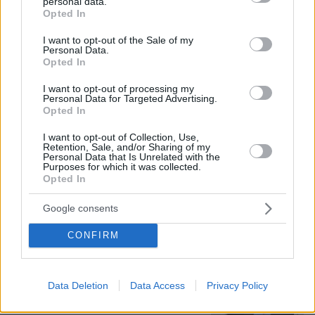
personal data.
είδε άρρωστο
grant or deny consent to Google and its third-party tags to
Opted In
use your data for below specified purposes in below Google
consent section.
I want to opt-out of the Sale of my
Πώς έγινε η τραγωδία με την νεκρή
Personal Data.
Opted In
μητέρα στα Μάλια: Βούτηξε για να
βοηθήσει τη φίλη της και πνίγηκε, τα
I want to opt-out of processing my
παιδιά φώναζαν για βοήθεια
Personal Data for Targeted Advertising.
Opted In
56
06.08.2026, 21:23
I want to opt-out of Collection, Use,
Retention, Sale, and/or Sharing of my
Personal Data that Is Unrelated with the
Purposes for which it was collected.
Γιώργος Παράσχος: Χαμογελαστός,
Opted In
δίνει τη μάχη του με τον καρκίνο,
μπήκε στο νοσοκομείο για νέα
Google consents
θεραπεία
57
06.08.2026, 18:00
CONFIRM
Data Deletion
Data Access
Privacy Policy
Αριστοτέλης Δαμίγος: Σε κλίμα
οδύνης έγινε η αποτέφρωση του