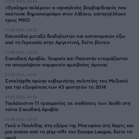
07.08.2026, 04:54
«Έγκλημα πολέμου» ο ισραηλινός βομβαρδισμός που
σκότωσε δημοσιογράφο στον Λίβανο, καταγγέλλουν
τρεις ΜΚΟ
07.08.2026, 04:13
Επεισόδια μεταξύ διαδηλωτών και αστυνομικών έξω
από τη Γερουσία στην Αργεντινή, δείτε βίντεο
07.08.2026, 03:38
Σαουδική Αραβία, Τουρκία και Πακιστάν ετοιμάζονται
να υπογράψουν συμφωνία αμοιβαίας άμυνας
07.08.2026, 03:01
Συνελήφθη πρώην κυβερνήτης πολιτείας του Μεξικού
για την εξαφάνιση των 43 φοιτητών το 2014
07.08.2026, 02:35
Τουλάχιστον 11 τραυματίες σε επιθέσεις των Χούθι στη
νότια Σαουδική Αραβία
07.08.2026, 02:10
Γκολ ο Παυλίδης στη εξάρα της Μπενφίκα στη Χαρτς και
μια ανάσα από τα play-offs του Europa League, δείτε τα
γκολ