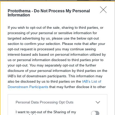
μέσω φημών για τη σχέση της με τον
Γιώργο Λιβάνη
Protothema -
Do Not Process My Personal
Information
19
09.08.2026, 15:57
If you wish to opt-out of the sale, sharing to third parties, or
Γεωργιάδης για την επίθεση σε
processing of your personal or sensitive information for
νοσηλεύτρια στον Ερυθρό Σταυρό:
targeted advertising by us, please use the below opt-out
Κάτω τα χέρια από το προσωπικό του
section to confirm your selection. Please note that after your
ΕΣΥ
opt-out request is processed you may continue seeing
interest-based ads based on personal information utilized by
4
09.08.2026, 17:27
us or personal information disclosed to third parties prior to
your opt-out. You may separately opt-out of the further
disclosure of your personal information by third parties on the
IAB’s list of downstream participants. This information may
Χούθι, το «άλυτο πρόβλημα» της
Μέσης Ανατολής: Γιατί χίλια πλήγματα
also be disclosed by us to third parties on the
IAB’s List of
δεν ήταν αρκετά για να τους
Downstream Participants
that may further disclose it to other
σταματήσουν
third parties.
67
09.08.2026, 13:59
Please note that this website/app uses one or more Google
Personal Data Processing Opt Outs
services and may gather and store information including but
not limited to your visit or usage behaviour. You may click to
I want to opt-out of the Sharing of my