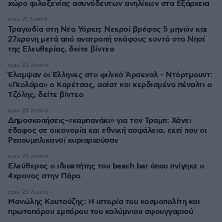
χώρο φιλοξενίας ασυνόδευτων ανηλίκων στα Εξάρχεια
πριν 21 λεπτά
Τραγωδία στη Νέα Υόρκη: Νεκροί βρέφος 5 μηνών και
27χρονη μετά από ανατροπή σκάφους κοντά στο Νησί
της Ελευθερίας, δείτε βίντεο
πριν 23 λεπτά
Έλαμψαν οι Έλληνες στο φιλικό Άρσεναλ - Ντόρτμουντ:
«Γκολάρα» ο Καρέτσας, ασίστ και κερδισμένο πέναλτι ο
Τζόλης, δείτε βίντεο
πριν 24 λεπτά
Δημοσκοπήσεις-«καμπανάκι» για τον Τραμπ: Χάνει
έδαφος σε οικονομία και εθνική ασφάλεια, εκεί που οι
Ρεπουμπλικανοί κυριαρχούσαν
πριν 25 λεπτά
Ελεύθερος ο ιδιοκτήτης του beach bar όπου πνίγηκε ο
4χρονος στην Πάρο
πριν 26 λεπτά
Μανώλης Κουτούζης: Η ιστορία του κοσμοπολίτη και
πρωτοπόρου εμπόρου του καλύμνιου σφουγγαριού