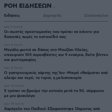
ΡΟΗ ΕΙΔΗΣΕΩΝ
Ειδήσεις
Δημοφιλή
Σχολιασμένα
πριν 6 λεπτά
Οι σωστές προετοιμασίες που πρέπει να κάνετε για
διακοπές χωρίς το κατοικίδιό σας
πριν 6 λεπτά
Μεγάλη φωτιά σε δάσος στο Μουζάκι Ηλείας,
επιχειρούν 105 πυροσβέστες και 9 εναέρια, δείτε βίντεο
και φωτογραφίες
πριν 8 λεπτά
Ο γαστρονομικός χάρτης της Ίου -Μικρά «θαύματα» από
αλεύρι και νερό, τα τυριά, η μελισσοκομία
πριν 16 λεπτά
5 τρόποι να βρούμε την ευτυχία μετά τα 50, σύμφωνα
με μια ψυχολόγο
πριν 19 λεπτά
Χαμόγελο του Παιδιού: Εξαφανίστηκε 13χρονος από