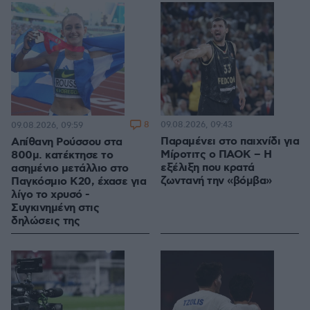
8
09.08.2026, 09:43
09.08.2026, 09:59
Παραμένει στο παιχνίδι για
Απίθανη Ρούσσου στα
Μίροτιτς ο ΠΑΟΚ – Η
800μ. κατέκτησε το
εξέλιξη που κρατά
ασημένιο μετάλλιο στο
ζωντανή την «βόμβα»
Παγκόσμιο Κ20, έχασε για
λίγο το χρυσό -
Συγκινημένη στις
δηλώσεις της