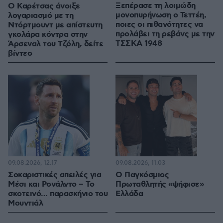
Ξεπέρασε τη λοιμώδη
Ο Καρέτσας άνοιξε
μονοπυρήνωση ο Τεττέη,
λογαριασμό με τη
ποιες οι πιθανότητες να
Ντόρτμουντ με απίστευτη
προλάβει τη ρεβάνς με την
γκολάρα κόντρα στην
ΤΣΣΚΑ 1948
Άρσεναλ του Τζόλη, δείτε
βίντεο
09.08.2026, 12:17
09.08.2026, 11:03
Σοκαριστικές απειλές για
Ο Παγκόσμιος
Μέσι και Ρονάλντο – Το
Πρωταθλητής «ψήφισε»
σκοτεινό… παρασκήνιο του
Ελλάδα
Μουντιάλ