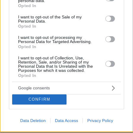
personal data.
grant or deny consent to Google and its third-party tags to
Opted In
Πέθανε κτηνοτρόφος στη Λέσβο μετά
use your data for below specified purposes in below Google
τη θανάτωση του κοπαδιού του λόγω
consent section.
I want to opt-out of the Sale of my
αφθώδους πυρετού
Personal Data.
Opted In
3
09.08.2026, 12:47
I want to opt-out of processing my
Personal Data for Targeted Advertising.
Opted In
I want to opt-out of Collection, Use,
Retention, Sale, and/or Sharing of my
Games
Personal Data that Is Unrelated with the
Purposes for which it was collected.
Opted In
Google consents
CONFIRM
Northern Heights
Candy Bub
Cut The Rope
Data Deletion
Data Access
Privacy Policy