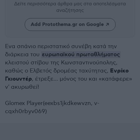
Δείτε περισσότερα άρθρα μας
στα αποτελέσματα
αναζήτησης
Add Protothema.gr on Google
Ενα σπάνιο περιστατικό συνέβη κατά την
διάρκεια του
ευρωπαϊκού πρωταθλήματος
κλειστού στίβου της Κωνσταντινούπολης,
Ενρίκο
καθώς ο Ελβετός δρομέας ταχύτητας,
Γκιουντέρ
, έτρεξε... μόνος του και «κατάφερε»
ν' ακυρωθεί!
Glomex Player(eexbs1jkdkewvzn, v-
cqxh0rbyv069)