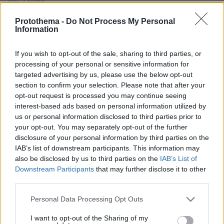
πριν 7 λεπτά
3 αξεσουάρ του μπάνιου που δεν πρέπει να
μοιραζόμαστε με ξένους
Protothema -
Do Not Process My Personal
Information
πριν 10 λεπτά
Εφετείο έκρινε παράνομη την κατασκευή της νέας
If you wish to opt-out of the sale, sharing to third parties, or
αίθουσας χορού του Τραμπ στον Λευκό Οίκο
processing of your personal or sensitive information for
πριν 14 λεπτά
targeted advertising by us, please use the below opt-out
Νηστεία Δεκαπενταύγουστου: 20 μελωμένα φαγητά
section to confirm your selection. Please note that after your
κατσαρόλας
opt-out request is processed you may continue seeing
interest-based ads based on personal information utilized by
πριν 16 λεπτά
us or personal information disclosed to third parties prior to
Ο ΣΚΑΪ έλυσε τη συνεργασία του με τον διευθύνοντα
your opt-out. You may separately opt-out of the further
σύμβουλο, Γρηγόρη Δημητριάδη, δείτε την επίσημη
disclosure of your personal information by third parties on the
ανακοίνωση
IAB’s list of downstream participants. This information may
πριν 18 λεπτά
also be disclosed by us to third parties on the
IAB’s List of
«Πέρασα 4 υπέροχα χρόνια, φεύγω με βαθιά αγάπη για
Downstream Participants
that may further disclose it to other
την Ελλάδα»: Ο Νόαμ Κατζ αποχωρεί από πρέσβης στην
third parties.
Αθήνα
Please note that this website/app uses one or more Google
Personal Data Processing Opt Outs
πριν 19 λεπτά
services and may gather and store information including but
Ξανά πάνω από τις 2.600 μονάδες το Χρηματιστήριο με
not limited to your visit or usage behaviour. You may click to
I want to opt-out of the Sharing of my
εβδομαδιαία κέρδη 1,8%, πού βρήκε στηρίγματα