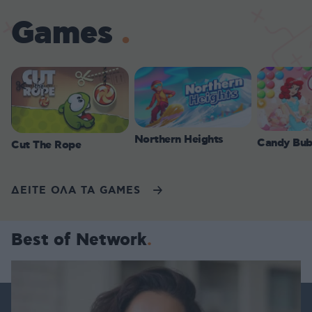
Games
Northern Heights
Candy Bub
Cut The Rope
ΔΕΙΤΕ ΟΛΑ ΤΑ GAMES
Best of Network