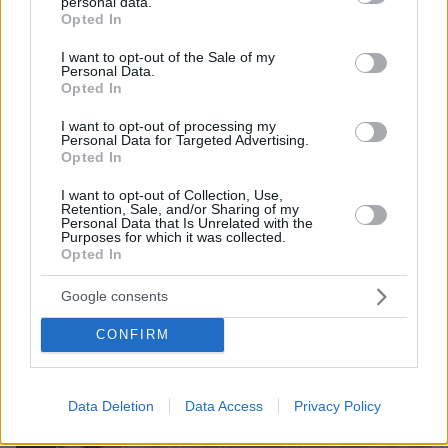
personal data.
grant or deny consent to Google and its third-party tags to
Opted In
πριν 20 λεπτά
use your data for below specified purposes in below Google
Με «Δούρειο Ίππο» την task force της CIA και οδηγό το
consent section.
I want to opt-out of the Sale of my
φιάσκο του Κόλπου των Χοίρων: Πώς θέλουν οι ΗΠΑ να
Personal Data.
πάρουν τον έλεγχο στην Κούβα
Opted In
πριν 20 λεπτά
I want to opt-out of processing my
Οκτώ συνήθειες στα πλούσια σπίτια που φαίνονται
Personal Data for Targeted Advertising.
Opted In
παράξενες στον μέσο άνθρωπο
πριν 24 λεπτά
I want to opt-out of Collection, Use,
Retention, Sale, and/or Sharing of my
«Έχουμε και Λέμε»: Τα μεγάλα μπερδέματα του έρωτα
Personal Data that Is Unrelated with the
Purposes for which it was collected.
Opted In
ΔΕΙΤΕ ΟΛΕΣ ΤΙΣ ΕΙΔΗΣΕΙΣ
Google consents
CONFIRM
ΤΑ ΠΙΟ ΔΗΜΟΦΙΛΗ
Data Deletion
Data Access
Privacy Policy