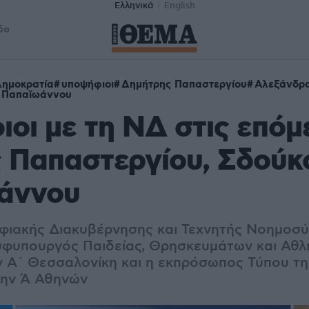
Ελληνικά
English
δα
ημοκρατία
υποψήφιοι
Δημήτρης Παπαστεργίου
Αλεξάνδρ
 Παπαϊωάννου
οι με τη ΝΔ στις επόμ
 Παπαστεργίου, Σδούκ
άννου
ιακής Διακυβέρνησης και Τεχνητής Νοημοσύ
 υφυπουργός Παιδείας, Θρησκευμάτων και Αθλη
 Α΄ Θεσσαλονίκη και η εκπρόσωπος Τύπου τ
την Ά Αθηνών