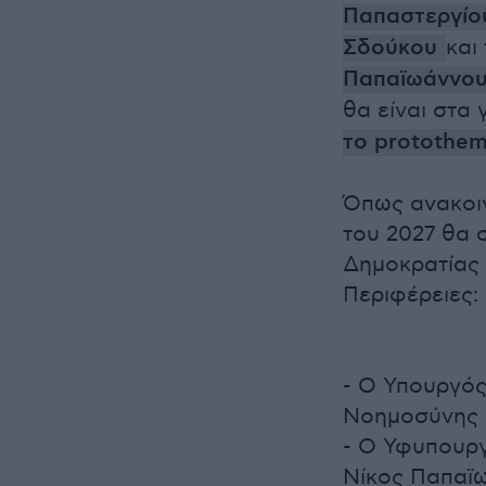
Παπαστεργίο
Σδούκου
και
Παπαϊωάννο
θα είναι στα
το protothem
Όπως ανακοιν
του 2027 θα 
Δημοκρατίας 
Περιφέρειες:
- Ο Υπουργός
Νοημοσύνης 
- Ο Υφυπουργ
Νίκος Παπαϊω