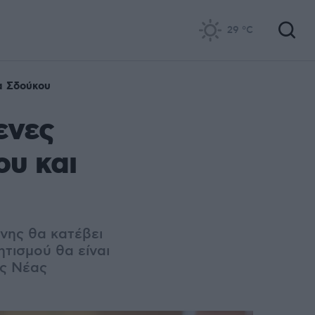
29
°C
α Σδούκου
ενες
ου και
νης θα κατέβει
τισμού θα είναι
ης Νέας