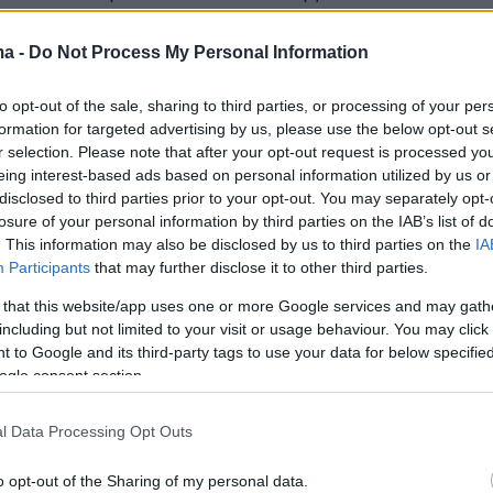
πος Τύπου της Νέας Δημοκρατίας Αλεξάνδρα
ν Ά Αθηνών.
ma -
Do Not Process My Personal Information
to opt-out of the sale, sharing to third parties, or processing of your per
formation for targeted advertising by us, please use the below opt-out s
πληροφορίες του
protothema.gr
, για την
r selection. Please note that after your opt-out request is processed y
ιδώνει» ο βουλευτής Επικρατείας
Γιώργος
eing interest-based ads based on personal information utilized by us or
disclosed to third parties prior to your opt-out. You may separately opt-
ρος την
Κορινθία
κοιτά επίσης ο εκπρόσωπος τ
losure of your personal information by third parties on the IAB’s list of
ς Τσάπαλος
που πολιτεύτηκε στην Α’ Αθηνών
. This information may also be disclosed by us to third parties on the
IA
Participants
that may further disclose it to other third parties.
 η συντονίστρια του γραφείου Θεσσαλονίκης
θα πολιτευτεί στον
Έβρο
.
 that this website/app uses one or more Google services and may gath
including but not limited to your visit or usage behaviour. You may click 
 to Google and its third-party tags to use your data for below specifi
ιώς
θα πολιτευτεί η
Αργυρώ Τραγάκη
, ενώ για
ogle consent section.
ιφέρεια ακούγονται τα ονόματα του τέως
ης ΠΟΑΣΥ
Γρηγόρη Γερακαράκου
και του
l Data Processing Opt Outs
τογράφου
Δημήτρη Σκουλού.
Στην
Α’
o opt-out of the Sharing of my personal data.