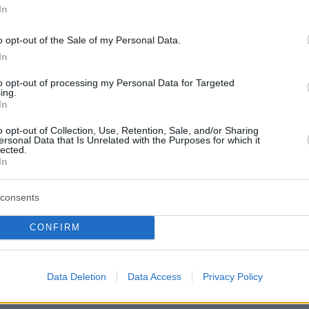
ς
θα πολιτευτούν λογικά ο υφυπουργός
In
κος Ταχιάος
και η βουλευτής Επικρατείας
ηιωαννίδου
. Στην
Αχαϊα
εκ νέου υποψήφιος
o opt-out of the Sale of my Personal Data.
In
α είναι ο
Ανδρέας Τσώκος
, ενώ στην
Αργολίδα
ί ο
Ζώης Σταυρόπουλος
, στη
Μεσσηνία
η νεαρ
to opt-out of processing my Personal Data for Targeted
ing.
ρφυλλένια Κανελλοπούλου
και ο πρώην γενικ
In
της ΚΕΔΕ
Δημήτρης Καφαντάρης
.
o opt-out of Collection, Use, Retention, Sale, and/or Sharing
ersonal Data that Is Unrelated with the Purposes for which it
lected.
ου: Μπροστά μας έχουμε ακόμη πολλά
In
.
consents
κοίνωση της υποψηφιότητάς του, ο
CONFIRM
Παιδείας Νίκος Παπαϊωάννου έκανε την
λωση:
Data Deletion
Data Access
Privacy Policy