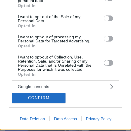
personal data.
grant or deny consent to Google and its third-party tags to
Opted In
use your data for below specified purposes in below Google
Ειδήσεις
Δείτε όλες τις τελευταίες
από την Ελλάδα
consent section.
I want to opt-out of the Sale of my
και τον Κόσμο, τη στιγμή που συμβαίνουν, στο
Personal Data.
Opted In
Protothema.gr
I want to opt-out of processing my
Personal Data for Targeted Advertising.
Σχετικά Άρθρα
Opted In
I want to opt-out of Collection, Use,
Retention, Sale, and/or Sharing of my
Personal Data that Is Unrelated with the
Purposes for which it was collected.
Opted In
Google consents
CONFIRM
Data Deletion
Data Access
Privacy Policy