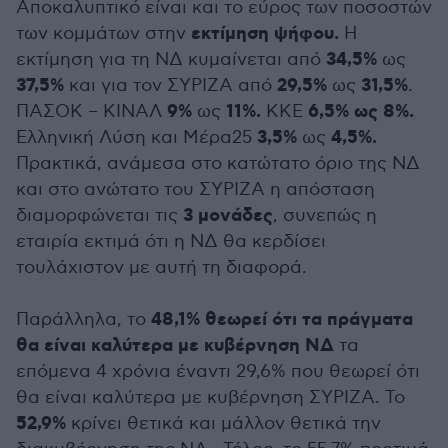
Αποκαλυπτικό είναι και το εύρος των ποσοστών
εκτίμηση ψήφου.
των κομμάτων στην
Η
34,5%
εκτίμηση για τη ΝΔ κυμαίνεται από
ως
37,5%
29,5%
31,5%
και για τον ΣΥΡΙΖΑ από
ως
.
9%
11%.
6,5% ως 8%.
ΠΑΣΟΚ – ΚΙΝΑΛ
ως
ΚΚΕ
3,5%
4,5%.
Ελληνική Λύση και Μέρα25
ως
Πρακτικά, ανάμεσα στο κατώτατο όριο της ΝΔ
και στο ανώτατο του ΣΥΡΙΖΑ η απόσταση
3 μονάδες
διαμορφώνεται τις
, συνεπώς η
εταιρία εκτιμά ότι η ΝΔ θα κερδίσει
τουλάχιστον με αυτή τη διαφορά.
48,1% θεωρεί ότι τα πράγματα
Παράλληλα, το
θα είναι καλύτερα με κυβέρνηση ΝΔ
τα
επόμενα 4 χρόνια έναντι 29,6% που θεωρεί ότι
θα είναι καλύτερα με κυβέρνηση ΣΥΡΙΖΑ. Το
52,9%
κρίνει θετικά και μάλλον θετικά την