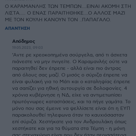
Ο ΚΑΡΑΜΑΝΛΗΣ ΤΩΝ ΤΕΜΠΩΝ....ΕΙΝΑΙ ΑΚΟΜΗ ΣΤΗ
ΛΙΣΤΑ..... Ο ΕΝΑΣ ΠΑΡΑΙΤΗΘΗΚΕ....Ο ΑΛΛΟΣ ΜΑΖΙ
ΜΕ ΤΟΝ ΚΟΥΛΗ ΚΑΝΟΥΝ ΤΟΝ ..ΠΑΠΑΓΑΛΟ.
ΑΠΑΝΤΗΣΗ
Απόδημος
19.05.2023, 09:03
’Aντε ρε χρεοκοπημένα σούργελα, από τι άσχετα
πιάνεστε να μην πνιγείτε. Ο Καραμανλής ούτε να
παραιτηθεί δεν έπρεπε - αλλά είναι πιο άντρας
από όλους σας μαζί. Ο μισός ο σύριζα έπρεπε να
είναι φυλακή για το Μάτι και ο καταληψίας έπρεπε
να σαπίζει για ηθική αυτουργία σε δολοφονίες. 4
χρόνια κυβέρνησε η ΝΔ, είχε να αντιμετωπίσει
πρωτόγνωρες καταστάσεις, και τα πήγε γαμάτα. Το
μόνο που σας έμεινε να ψελλίσετε είναι ότι η ΕΥΠ
παρακολουθεί τηλεφωνα όταν το καυχιόσασταν
επί σύριζα. Χεστήκατε για τον Ανδρουλάκη όπως
χεστήκατε και για τα θύματα στα Τέμπη - η μόνη
σας στεναχώρια είναι που δεν ήταν περισσότερα