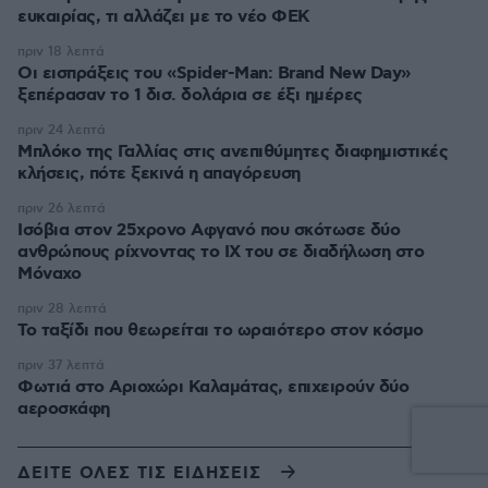
ευκαιρίας, τι αλλάζει με το νέο ΦΕΚ
πριν 18 λεπτά
Οι εισπράξεις του «Spider-Man: Brand New Day»
ξεπέρασαν το 1 δισ. δολάρια σε έξι ημέρες
πριν 24 λεπτά
Μπλόκο της Γαλλίας στις ανεπιθύμητες διαφημιστικές
κλήσεις, πότε ξεκινά η απαγόρευση
πριν 26 λεπτά
Ισόβια στον 25χρονο Αφγανό που σκότωσε δύο
ανθρώπους ρίχνοντας το ΙΧ του σε διαδήλωση στο
Μόναχο
πριν 28 λεπτά
Το ταξίδι που θεωρείται το ωραιότερο στον κόσμο
πριν 37 λεπτά
Φωτιά στο Αριοχώρι Καλαμάτας, επιχειρούν δύο
αεροσκάφη
ΔΕΙΤΕ ΟΛΕΣ ΤΙΣ ΕΙΔΗΣΕΙΣ