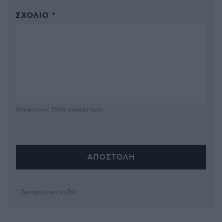
ΣΧΌΛΙΟ *
Απομένουν
2500
χαρακτήρες
* Υποχρεωτικά πεδία