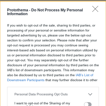
: Μάθετε που ψηφίζετε βήμα-βήμα
Που ψηφίζω
από την εφαρμογή του ΥΠ.ΕΣ.
Protothema -
Do Not Process My Personal
Information
: Όλες οι ειδήσεις για τον
Εκλογές 2023
If you wish to opt-out of the sale, sharing to third parties, or
προεκλογικό αγώνα των κομμάτων, τις
processing of your personal or sensitive information for
δημοσκοπήσεις, τα αποτελέσματα των εκλογών
targeted advertising by us, please use the below opt-out
& τα exit polls.
section to confirm your selection. Please note that after your
opt-out request is processed you may continue seeing
interest-based ads based on personal information utilized by
: Ό,τι πρέπει να
Οδηγός εκλογών 2023
us or personal information disclosed to third parties prior to
γνωρίζετε
your opt-out. You may separately opt-out of the further
disclosure of your personal information by third parties on the
IAB’s list of downstream participants. This information may
: Δείτε LIVE μέσω
Αποτελέσματα εκλογών 2023
also be disclosed by us to third parties on the
IAB’s List of
διαδραστικού χάρτη όλα τα αποτελέσματα της
Downstream Participants
that may further disclose it to other
επικράτειας
third parties.
Please note that this website/app uses one or more Google
Personal Data Processing Opt Outs
services and may gather and store information including but
protothema.gr στο Google News
Ακολουθήστε το
not limited to your visit or usage behaviour. You may click to
I want to opt-out of the Sharing of my
και μάθετε πρώτοι όλες τις ειδήσεις