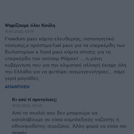
Ψηφίζουμε όλοι Κούλη
19.05.2023, 07:19
Freedom pass κάρτα ελευθερίας, πιστοποιητικό
νόσησης,κ πρόστιμα.fuel pass για τα υπερκέρδη των
διυλιστηρίων κ food pass κάρτα σίτισης για τα
υπερκέρδη των σούπερ Μάρκετ .....η μόνη
κυβέρνηση που για την κλιματική αλλαγή έκαψε όλη
την Ελλάδα για να φυτέψει ανεμογεννήτριες... πάμε
γερά ραγιάδες
ΑΠΑΝΤΗΣΗ
Κι εσύ τί προτείνεις;
19.05.2023, 09:05
Από το σχολιό σου δεν μπορούμε να
καταλάβουμε αν είσαι κομπλεξικός ναζιστής ή
εθνοπροδότης συριζαίος. Άλλη φορά να είσαι πιο
σαφής