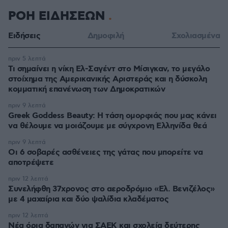
ΡΟΗ ΕΙΔΗΣΕΩΝ
Ειδήσεις
Δημοφιλή
Σχολιασμένα
πριν 5 λεπτά
Τι σημαίνει η νίκη Ελ-Σαγέντ στο Μίσιγκαν, το μεγάλο
στοίχημα της Aμερικανικής Αριστεράς και η δύσκολη
κομματική επανένωση των Δημοκρατικών
πριν 9 λεπτά
Greek Goddess Beauty: Η τάση ομορφιάς που μας κάνει
να θέλουμε να μοιάζουμε με σύγχρονη Ελληνίδα θεά
πριν 9 λεπτά
Οι 6 σοβαρές ασθένειες της γάτας που μπορείτε να
αποτρέψετε
πριν 12 λεπτά
Συνελήφθη 37χρονος στο αεροδρόμιο «Ελ. Βενιζέλος»
με 4 μαχαίρια και δύο ψαλίδια κλαδέματος
πριν 12 λεπτά
Νέα όρια δαπανών για ΣΑΕΚ και σχολεία δεύτερης