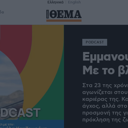
Ελληνικά
English
δα
PODCAST
Εμμανο
Με το β
Στα 23 της χρόν
αγωνίζεται στο
καριέρας της. Κ
άγχος, αλλά στο
προσμονή της γ
πρόκληση της ζω