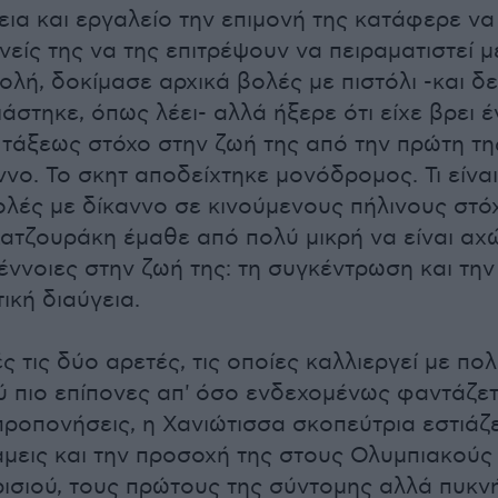
εια και εργαλείο την επιμονή της κατάφερε να 
νείς της να της επιτρέψουν να πειραματιστεί μ
λή, δοκίμασε αρχικά βολές με πιστόλι -και δ
άστηκε, όπως λέει- αλλά ήξερε ότι είχε βρει έ
τάξεως στόχο στην ζωή της από την πρώτη τη
ννο. Το σκητ αποδείχτηκε μονόδρομος. Τι είναι
ολές με δίκαννο σε κινούμενους πήλινους στό
Κατζουράκη έμαθε από πολύ μικρή να είναι αχ
έννοιες στην ζωή της: τη συγκέντρωση και την
ική διαύγεια.
ς τις δύο αρετές, τις οποίες καλλιεργεί με π
ύ πιο επίπονες απ' όσο ενδεχομένως φαντάζετ
προπονήσεις, η Χανιώτισσα σκοπεύτρια εστιάζ
άμεις και την προσοχή της στους Ολυμπιακού
ισιού, τους πρώτους της σύντομης αλλά πυκν