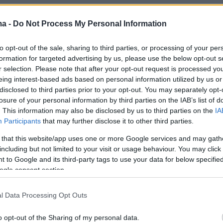
ma -
Do Not Process My Personal Information
είτε ένα κορίτσι 14 ετών στο μάλλον ασυνήθι
γυναίκες περιβάλλον ενός σκοπευτηρίου. Βάλ
to opt-out of the sale, sharing to third parties, or processing of your per
αι μια ντουζίνα ενήλικες άνδρες που όταν την
formation for targeted advertising by us, please use the below opt-out s
r selection. Please note that after your opt-out request is processed y
βάνονται, παίρνουν το βλέμμα τους από το στ
eing interest-based ads based on personal information utilized by us or
α πετύχουν και την κοιτούν, αν όχι με λοξή, σ
disclosed to third parties prior to your opt-out. You may separately opt-
ά που προδίδει ξάφνιασμα και περιέργεια. Κάπ
losure of your personal information by third parties on the IAB’s list of
. This information may also be disclosed by us to third parties on the
IA
 σε αδρές γραμμές το βάπτισμα του πυρός τη
Participants
that may further disclose it to other third parties.
υέλας Κατζουράκη στη σκοποβολή. Η νεαρή
 that this website/app uses one or more Google services and may gath
λήτρια στο άθλημα του σκητ όμως δε σκέφτηκ
including but not limited to your visit or usage behaviour. You may click 
να καταθέσει να όπλα, επειδή απλώς οι άλλοι
 to Google and its third-party tags to use your data for below specifi
αν την παρουσία της ασυνήθιστη και την ίδι
ogle consent section.
είσακτη. Άλλωστε είχε το παράδειγμα της Άνν
l Data Processing Opt Outs
η και των επιτυχιών της να την εμπνέει και να
τεί.
o opt-out of the Sharing of my personal data.