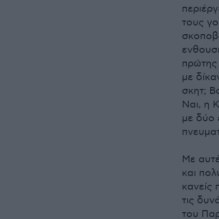
περιέργ
τους γο
σκοποβο
ενθουσι
πρώτης 
με δίκα
σκητ; Β
Ναι, η 
με δύο 
πνευματ
Με αυτέ
και πολ
κανείς 
τις δυν
του Παρ