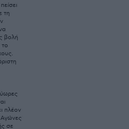
πείσει
ε τη
εν
να
ς βολή
 το
χους.
ώριστη
ολύωρες
αι
ει πλέον
ς Αγώνες
ής σε