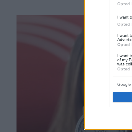
Opted 
I want t
Opted 
I want 
Advertis
Opted 
I want t
of my P
was col
Opted 
Google 