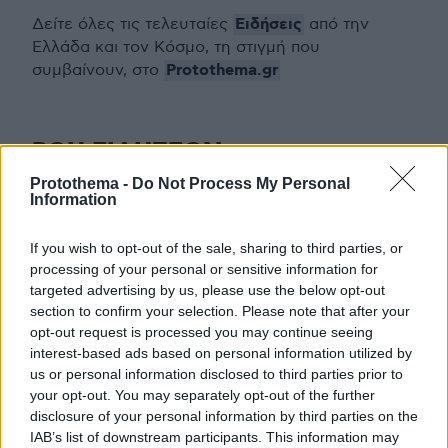
Ειδήσεις
Δείτε όλες τις τελευταίες
από την
Ελλάδα και τον Κόσμο, τη στιγμή που
Protothema.gr
συμβαίνουν, στο
ΡΟΗ ΕΙΔΗΣΕΩΝ
Protothema -
Do Not Process My Personal
Ειδήσεις
Δημοφιλή
Σχολιασμένα
Information
πριν 24 λεπτά
If you wish to opt-out of the sale, sharing to third parties, or
Αποκαλύψεις Telegraph για τον Ινφαντίνο: Η
processing of your personal or sensitive information for
εξαψήφια αποζημίωση σε πρώην εργαζόμενη της
targeted advertising by us, please use the below opt-out
UEFA και η φερόμενη σχέση τους
section to confirm your selection. Please note that after your
πριν μία ώρα
opt-out request is processed you may continue seeing
Ρωσία για το drone με εκρηκτικά σε γερμανικό
interest-based ads based on personal information utilized by
αεροδρόμιο: «Βιαστικά στημένη προβοκάτσια»
us or personal information disclosed to third parties prior to
your opt-out. You may separately opt-out of the further
08.08.2026, 01:00
disclosure of your personal information by third parties on the
Ιδέες για πρωινό έτοιμο από το βράδυ: Εύκολες και
IAB’s list of downstream participants. This information may
θρεπτικές επιλογές για κάθε μέρα