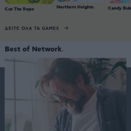
Northern Heights
Candy Bub
Cut The Rope
ΔΕΙΤΕ ΟΛΑ ΤΑ GAMES
Best of Network