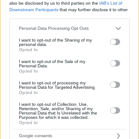
also be disclosed by us to third parties on the
IAB’s List of
08.08.2026, 00:50
Downstream Participants
that may further disclose it to other
Ρωσικό πλήγμα προκάλεσε ζημιές σε γήπεδο στην
third parties.
Οδησσό μία ημέρα πριν από αγώνα
πρωταθλήματος, δείτε βίντεο
Please note that this website/app uses one or more Google
Personal Data Processing Opt Outs
services and may gather and store information including but
08.08.2026, 00:30
not limited to your visit or usage behaviour. You may click to
I want to opt-out of the Sharing of my
Είδατε σαμιαμίδι στο σπίτι σας; Γιατί δεν πρέπει να
personal data.
grant or deny consent to Google and its third-party tags to
το σκοτώσετε
Opted In
use your data for below specified purposes in below Google
08.08.2026, 00:28
consent section.
I want to opt-out of the Sale of my
Αποκαλύφθηκε η αιτία θανάτου του 29χρονου
Personal Data.
πρώην NBAer Μπράντον Κλαρκ
Opted In
08.08.2026, 00:18
I want to opt-out of processing my
Πώς εξαργυρώνεται το ιδιωτικό πρόγραμμα
Personal Data for Targeted Advertising.
σύνταξης – Όλες οι επιλογές
Opted In
08.08.2026, 00:14
I want to opt-out of Collection, Use,
Συνάντηση Ζελένσκι-Βούτσιτς στο Βελιγράδι:
Retention, Sale, and/or Sharing of my
Personal Data that Is Unrelated with the
Οικονομία, ασφάλεια και στο βάθος... Ρωσία
Purposes for which it was collected.
Opted In
08.08.2026, 00:00
Σιροπιαστά γλυκά: Πού βρίσκουμε από τα καλύτερα
Google consents
γλυκά ταψιού για το σπίτι