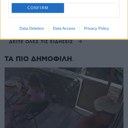
CONFIRM
07.08.2026, 23:47
Υπό έλεγχο η πυρκαγιά σε ισόγειο κατάστημα στο
Παλαιό Φάληρο, εκκενώθηκε προληπτικά
πολυκατοικία
Data Deletion
Data Access
Privacy Policy
ΔΕΙΤΕ ΟΛΕΣ ΤΙΣ ΕΙΔΗΣΕΙΣ
ΤΑ ΠΙΟ ΔΗΜΟΦΙΛΗ