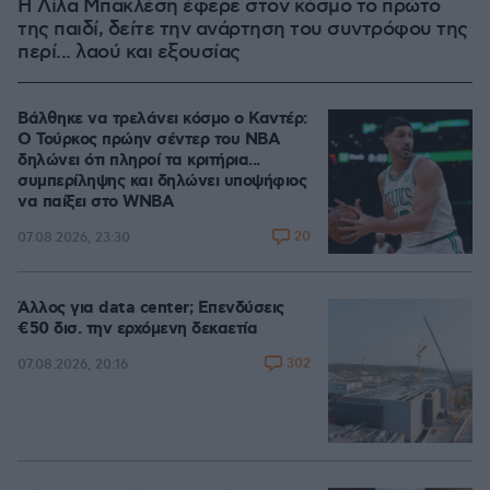
Η Λίλα Μπακλέση έφερε στον κόσμο το πρώτο
της παιδί, δείτε την ανάρτηση του συντρόφου της
περί... λαού και εξουσίας
Βάλθηκε να τρελάνει κόσμο ο Καντέρ:
Ο Τούρκος πρώην σέντερ του NBA
δηλώνει ότι πληροί τα κριτήρια...
συμπερίληψης και δηλώνει υποψήφιος
να παίξει στο WNBA
20
07.08.2026, 23:30
Άλλος για data center; Επενδύσεις
€50 δισ. την ερχόμενη δεκαετία
302
07.08.2026, 20:16