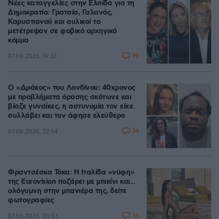
Νέες καταγγελίες στην Ελπίδα για τη
Δημοκρατία: Γρατσία, Γαλανός,
Καρυστιανού και αυλικοί το
μετέτρεψαν σε φοβικό αρχηγικό
κόμμα
99
07.08.2026, 19:33
Ο «Δράκος» του Λονδίνου: 40χρονος
με προβλήματα όρασης σκότωνε και
βίαζε γυναίκες, η αστυνομία τον είχε
συλλάβει και τον άφησε ελεύθερο
34
07.08.2026, 22:54
Φραντσέσκα Τόκα: Η Ιταλίδα «νύφη»
της Eurovision ποζάρει με μπικίνι και...
ολόγυμνη στην μπανιέρα της, δείτε
φωτογραφίες
36
07.08.2026, 20:57