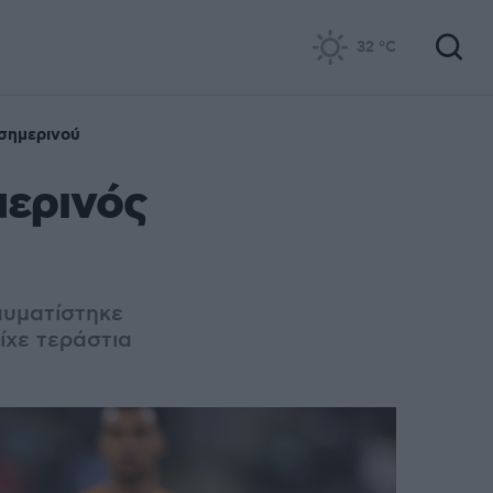
32
°C
Ισημερινού
μερινός
αυματίστηκε
ίχε τεράστια