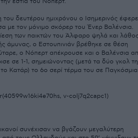
την εστία του Νόπερτ.
η του δευτέρου ημιχρόνου ο Ισημερινός έφερ
ίσα με τον μόνιμο σκόρερ του Ένερ Βαλένσια.
πίεση των παικτών του Άλφαρο ψηλά και λάθο
ής άμυνας, ο Εστουπινιάν βρέθηκε σε θέση
ύταρε, ο Νόπερτ απέκρουσε και ο Βαλένσια α
ισε σε 1-1, σημειώνοντας (μετά τα δύο γκολ τ
 το Κατάρ) το 6ο σερί τέρμα του σε Παγκόσμια
r(40599w16ki4e70hs, v-colj7q2capc1)
ικανοί συνέχισαν να βγάζουν μεγαλύτερη