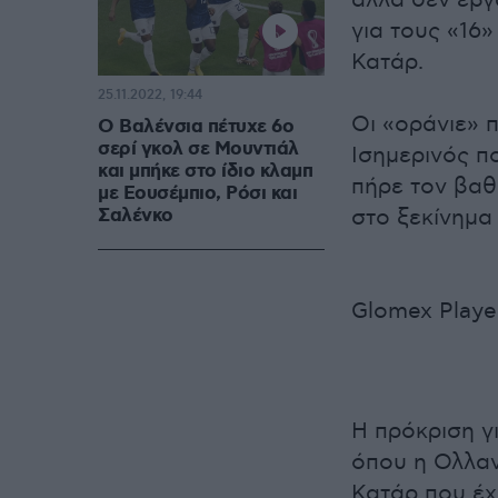
αλλά δεν έβγ
για τους «16»
Κατάρ.
25.11.2022, 19:44
Οι «οράνιε» 
Ο Βαλένσια πέτυχε 6ο
σερί γκολ σε Μουντιάλ
Ισημερινός π
και μπήκε στο ίδιο κλαμπ
πήρε τον βαθ
με Εουσέμπιο, Ρόσι και
Σαλένκο
στο ξεκίνημα
Glomex Playe
Η πρόκριση γι
όπου η Ολλαν
Κατάρ που έχ