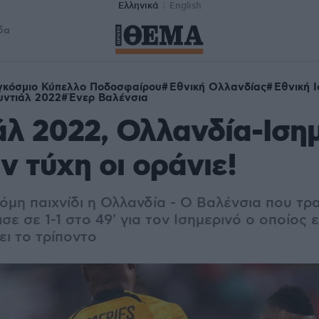
Ελληνικά
English
δα
γκόσμιο Κύπελλο Ποδοσφαίρου
Εθνική Ολλανδίας
Εθνική 
ντιάλ 2022
Ένερ Βαλένσια
λ 2022, Ολλανδία-Ιση
αν τύχη οι οράνιε!
όμη παιχνίδι η Ολλανδία - Ο Βαλένσια που τρ
ε σε 1-1 στο 49' για τον Ισημερινό ο οποίος ε
ει το τρίποντο