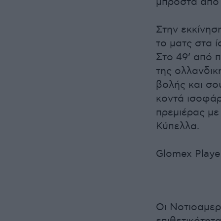
μπροστά από 
Στην εκκίνησ
το ματς στα 
Στο 49’ από 
της ολλανδικ
βολής και σο
κοντά ισοφάρ
πρεμιέρας με
Κύπελλα.
Glomex Playe
Οι Νοτιοαμερ