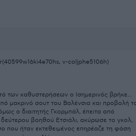
r(40599w16ki4e70hs, v-coljphe5106h)
πτό των καθυστερήσεων ο Ισημερινός βρήκε...
από μακρινό σουτ του Βαλένσια και προβολή τ
 όμως ο διαιτητής Γκορμπάλ, έπειτα από
 δεύτερου βοηθού Ετσιάλι, ακύρωσε το γκολ,
σο που ήταν εκτεθειμένος επηρέαζε τη φάση