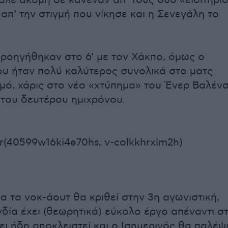
αλε ακόμη σε κανέναν απ’ τους δύο «εισιτήρι
 απ’ την στιγμή που νίκησε και η Σενεγάλη το
προηγήθηκαν στο 6’ με τον Χάκπο, όμως ο
ου ήταν πολύ καλύτερος συνολικά στο ματς
μό, χάρις στο νέο «χτύπημα» του Ένερ Βαλένσ
 του δευτέρου ημιχρόνου.
r(40599w16ki4e70hs, v-colkkhrxlm2h)
α τα νοκ-άουτ θα κριθεί στην 3η αγωνιστική,
δία έχει (θεωρητικά) εύκολο έργο απέναντι σ
ει ήδη αποκλειστεί και ο Ισημερινός θα παλέψ