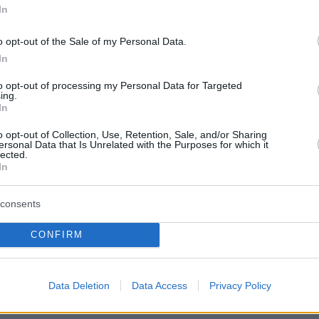
In
r(40599w16ki4e70hs, v-colk0gwctqqx)
o opt-out of the Sale of my Personal Data.
In
to opt-out of processing my Personal Data for Targeted
ing.
 δεύτερο γκολ σε ισάριθμα ματς Μουντιάλ για
In
άσο, ο οποίος μετράει φέτος 16 γκολ και 18
o opt-out of Collection, Use, Retention, Sale, and/or Sharing
ersonal Data that Is Unrelated with the Purposes for which it
 φανέλες της Εθνικής ομάδας της Ολλανδίας κα
lected.
In
consents
σουτ του Βαλένσια μέσα από την περιοχή, η
ησε στο κεφάλι του Φαν Ντάικ, αν και είχε
CONFIRM
ρος την εστία του Νόπερτ, ενώ στο 32’ ο
κε χώρο και έκανε δυνατό δεξί σουτ, με τον
φτει στη δεξιά γωνία του και να αποκρούει σε
Data Deletion
Data Access
Privacy Policy