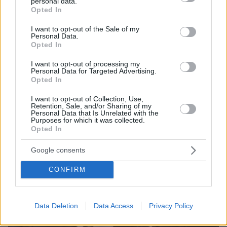
personal data.
grant or deny consent to Google and its third-party tags to
Το «κερασάκι» του Τρινκιέρι έρχεται από το NBA – Αυτή
Opted In
είναι η τελευταία μεγάλη κίνηση που κυνηγάει ο ΠΑΟΚ
use your data for below specified purposes in below Google
consent section.
I want to opt-out of the Sale of my
Personal Data.
Opted In
ΔΕΙΤΕ ΟΛΕΣ ΤΙΣ ΕΙΔΗΣΕΙΣ
I want to opt-out of processing my
Personal Data for Targeted Advertising.
Opted In
ΤΑ ΠΙΟ ΔΗΜΟΦΙΛΗ
I want to opt-out of Collection, Use,
Retention, Sale, and/or Sharing of my
Personal Data that Is Unrelated with the
Purposes for which it was collected.
Opted In
Google consents
CONFIRM
Data Deletion
Data Access
Privacy Policy