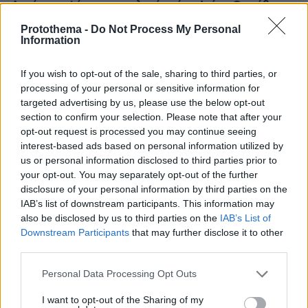
Δυνάμεων ψάχνει απεμπλοκή από το Ιράν - Οι φόβοι για
μια νέα κλιμάκωση και οι ελλείψεις σε πυρομαχικά
Protothema -
Do Not Process My Personal
Information
πριν 8 λεπτά
Τέσσερις συλλήψεις για ναρκωτικά σε Κέρκυρα και
Λευκάδα
If you wish to opt-out of the sale, sharing to third parties, or
processing of your personal or sensitive information for
πριν 13 λεπτά
targeted advertising by us, please use the below opt-out
Διακοπές στην Πάτμο: Βουτιές στις ωραιότερες
παραλίες της
section to confirm your selection. Please note that after your
opt-out request is processed you may continue seeing
πριν 24 λεπτά
interest-based ads based on personal information utilized by
Χοληστερόλη: Πέντε κινήσεις ματ για να την ρίξετε
us or personal information disclosed to third parties prior to
χαμηλά
your opt-out. You may separately opt-out of the further
disclosure of your personal information by third parties on the
πριν 25 λεπτά
Για αμύθητο συμβόλαιο του Σαλάχ γράφουν στην
IAB’s list of downstream participants. This information may
Τουρκία: Θα παίρνει 30 εκατομμύρια τον χρόνο,
also be disclosed by us to third parties on the
IAB’s List of
προβλέπονται έξοδα για κομμωτήρια και... χαρτί υγείας
Downstream Participants
that may further disclose it to other
third parties.
πριν 26 λεπτά
Υπό έλεγχο η φωτιά σε χαμηλή βλάστηση στην Ευκαρπία
Please note that this website/app uses one or more Google
Personal Data Processing Opt Outs
Κιλκίς
services and may gather and store information including but
not limited to your visit or usage behaviour. You may click to
I want to opt-out of the Sharing of my
πριν 32 λεπτά