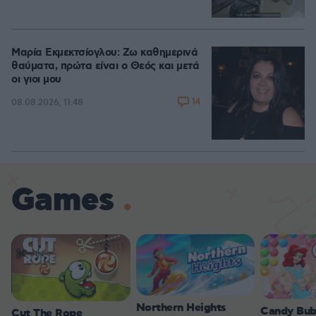
Μαρία Εκμεκτσίογλου: Ζω καθημερινά
θαύματα, πρώτα είναι ο Θεός και μετά
οι γιοι μου
14
08.08.2026, 11:48
Games
Northern Heights
Candy Bub
Cut The Rope