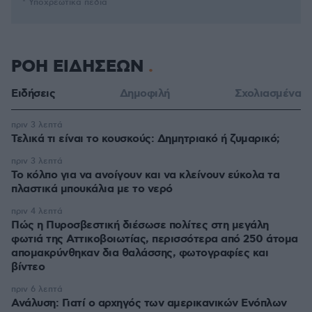
* Υποχρεωτικά πεδία
ΡΟΗ ΕΙΔΗΣΕΩΝ
Ειδήσεις
Δημοφιλή
Σχολιασμένα
πριν 3 λεπτά
Τελικά τι είναι το κουσκούς: Δημητριακό ή ζυμαρικό;
πριν 3 λεπτά
Το κόλπο για να ανοίγουν και να κλείνουν εύκολα τα
πλαστικά μπουκάλια με το νερό
πριν 4 λεπτά
Πώς η Πυροσβεστική διέσωσε πολίτες στη μεγάλη
φωτιά της Αττικοβοιωτίας, περισσότερα από 250 άτομα
απομακρύνθηκαν δια θαλάσσης, φωτογραφίες και
βίντεο
πριν 6 λεπτά
Ανάλυση: Γιατί ο αρχηγός των αμερικανικών Ενόπλων