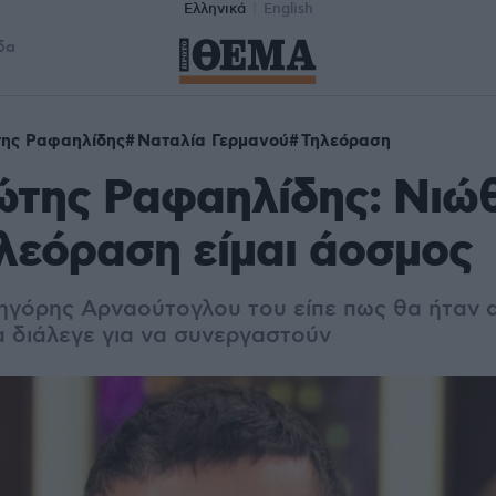
Ελληνικά
English
δα
ης Ραφαηλίδης
Ναταλία Γερμανού
Τηλεόραση
της Ραφαηλίδης: Νιώθ
λεόραση είμαι άοσμος
ρηγόρης Αρναούτογλου του είπε πως θα ήταν 
 διάλεγε για να συνεργαστούν