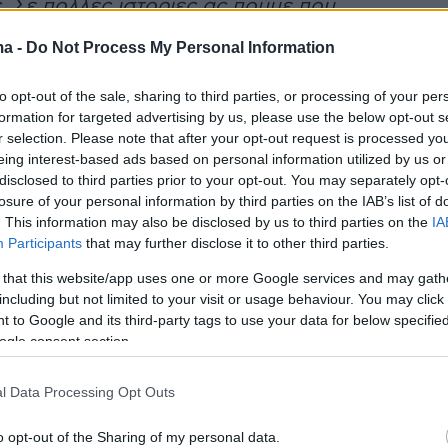
 Σε πολλές ιστορίες ας πούμε που
 μπαίνουμε για να αναλύσουμε και πρέπει να
ma -
Do Not Process My Personal Information
τον έναν ή με τον άλλο, πολύ συχνά τις βλέπω
ιράζει που δεν είμαι με κανέναν από τους δύο;
to opt-out of the sale, sharing to third parties, or processing of your per
τι και οι δύο έχουν άδικο ή το θέμα είναι
formation for targeted advertising by us, please use the below opt-out s
r selection. Please note that after your opt-out request is processed y
 ανούσιο;"».
eing interest-based ads based on personal information utilized by us or
disclosed to third parties prior to your opt-out. You may separately opt-
losure of your personal information by third parties on the IAB’s list of
. This information may also be disclosed by us to third parties on the
IA
 ο Γρηγόρης Αρναούτογλου του είπε πως θα
Participants
that may further disclose it to other third parties.
ους πρώτους που θα διάλεγε για συνεργάτη
 that this website/app uses one or more Google services and may gath
ομπή όπως αυτή της Ναταλίας Γερμανού.
including but not limited to your visit or usage behaviour. You may click 
 to Google and its third-party tags to use your data for below specifi
σε για την απογοήτευση που νιώθει για το
ogle consent section.
έγοντας: «
Έχω πάνω από χρόνο να λάβω
l Data Processing Opt Outs
και σε συναυλία. Μέχρι πριν έναν χρόνο
υλίες με τον Γιώργο Χατζηνάσιο, οργώσαμε
o opt-out of the Sharing of my personal data.