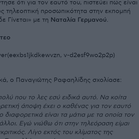
ησε ότι για τον εαυτό του, πιστεύει πως είναι
ς τηλεοπτική προσωπικότητα στην εκπομπή
ε Γίνεται» με τη
Ναταλία Γερμανού
.
ντεο
yer(eexbs1jkdkewvzn, v-d2esf9wo2p2p)
ικά, ο Παναγιώτης Ραφαηλίδης σχολίασε:
πολύ που το λες εσύ ειδικά αυτό. Να κοίτα
ρετική άποψη έχει ο καθένας για τον εαυτό
ο διαφορετικά είναι τα μάτια με τα οποία τον
άλλοι. Εγώ νιώθω ότι στην τηλεόραση είμαι
κριτικός. Λίγο εκτός του κλίματος της