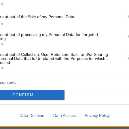
άδα και την Κύπρο, είναι ο αγαπημένος μου
In
πό εκείνη την εποχή. Αλλά, έχω πάνω από
o opt-out of the Sale of my Personal Data.
να το κάνω και λόγω δουλειάς και λόγω της
In
ην τηλεόραση που έχει γίνει πια δουλειά μου τ
ρόνια, και λόγω μιας βαθιάς μου
to opt-out of processing my Personal Data for Targeted
ing.
ης από το τραγούδι που οφείλεται σε εμένα
In
o opt-out of Collection, Use, Retention, Sale, and/or Sharing
ersonal Data that Is Unrelated with the Purposes for which it
lected.
το παραπάνω, ο Παναγιώτης Ραφηλίδης είπε:
In
κησε κανείς ποτέ. Θα μπορούσε να έχει
ά δε θεωρώ τον εαυτό μου θύμα κανενός.
consents
σε αυτή τη ζωή ό,τι αγαπάμε το κυνηγάμε και
CONFIRM
νουμε… Σε μια σειρά λάθος επιλογών που
και κάποιες λάθος επιλογές σε τραγούδια πο
Data Deletion
Data Access
Privacy Policy