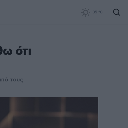
35
°C
ω ότι
από τους