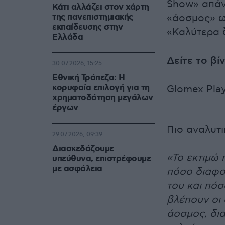
Show» απάντ
Κάτι αλλάζει στον χάρτη
της πανεπιστημιακής
«άοσμος» ω
εκπαίδευσης στην
«Καλύτερα δ
Ελλάδα
Δείτε το βί
30.07.2026, 15:25
Εθνική Τράπεζα: Η
κορυφαία επιλογή για τη
Glomex Pla
χρηματοδότηση μεγάλων
έργων
Πιο αναλυτ
29.07.2026, 09:39
Διασκεδάζουμε
«Το εκτιμώ 
υπεύθυνα, επιστρέφουμε
με ασφάλεια
πόσο διαφο
του και πόσ
βλέπουν οι 
άοσμος, δια