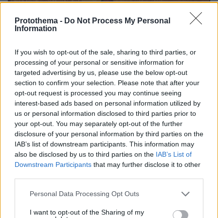
Protothema -
Do Not Process My Personal
Information
If you wish to opt-out of the sale, sharing to third parties, or
processing of your personal or sensitive information for
targeted advertising by us, please use the below opt-out
section to confirm your selection. Please note that after your
opt-out request is processed you may continue seeing
interest-based ads based on personal information utilized by
us or personal information disclosed to third parties prior to
your opt-out. You may separately opt-out of the further
disclosure of your personal information by third parties on the
IAB’s list of downstream participants. This information may
also be disclosed by us to third parties on the
IAB’s List of
Downstream Participants
that may further disclose it to other
third parties.
Please note that this website/app uses one or more Google
Personal Data Processing Opt Outs
09.08.2026, 22:48
services and may gather and store information including but
Τη Υπερμάχω: Η νύχτα του Αυγούστου πριν από
not limited to your visit or usage behaviour. You may click to
I want to opt-out of the Sharing of my