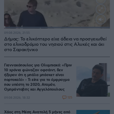
Loaded
:
100.00%
09.08.2026, 21:55
Δήμας: Το ελικόπτερο είχε άδεια να προσγειωθεί
στο ελικοδρόμιο του νησιού στις Αλυκές και όχι
στο Σαρακήνικο
Γιαννακόπουλος για Ολυμπιακό: «Πριν
10 χρόνια φώναζαν οφσάιντ, δεν
ήξεραν ότι η μπάλα μπάσκετ είναι
πορτοκαλί» - Τι είπε για το έμφραγμα
που υπέστη το 2020, Αταμάν,
Ομπράντοβιτς και Αγγελόπουλους
125
09.08.2026, 18:32
Χάος στη Μέση Ανατολή 5 μήνες από