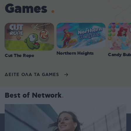
Games
Northern Heights
Candy Bub
Cut The Rope
ΔΕΙΤΕ ΟΛΑ ΤΑ GAMES
Best of Network