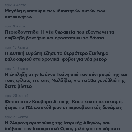
πριν 3 λεπτά
Μεγάλη η χασούρα των ιδιοκτητών αυτών των
αυτοκινήτων
πριν 9 λεπτά
Περιοδοντίτιδα: Η νέα θεραπεία που εξοντώνει τα
επιβλαβή βακτήρια και προστατεύει τα δόντια
πριν 13 λεπτά
Η Δυτική Ευρώπη έζησε το θερμότερο ξεκίνημα
καλοκαιριού στα χρονικά, φόβοι για νέα ρεκόρ
πριν 15 λεπτά
Η έκπληξη στην Ιωάννα Τούνη από τον σύντροφό της και
τους φίλους της στις Μαλδίβες για τα 33α γενέθλιά της,
δείτε βίντεο
πριν 25 λεπτά
Φωτιά στον Κουβαρά Αττικής: Καίει κοντά σε οικισμό,
ήχησε το 112, ενισχύθηκαν οι πυροσβεστικές δυνάμεις
πριν 27 λεπτά
Η 24χρονη αριστούχος της Ιατρικής Αθηνών, που
διάβασε τον Ιπποκρατικό Όρκο, μιλά για τον «άριστο