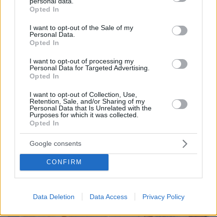
personal data.
1.400 χρόνια, που γέννησε τον Ακάθιστο Ύμνο
grant or deny consent to Google and its third-party tags to
Opted In
use your data for below specified purposes in below Google
consent section.
I want to opt-out of the Sale of my
Personal Data.
Opted In
I want to opt-out of processing my
Personal Data for Targeted Advertising.
Opted In
I want to opt-out of Collection, Use,
Retention, Sale, and/or Sharing of my
Personal Data that Is Unrelated with the
Purposes for which it was collected.
Opted In
Google consents
CONFIRM
Data Deletion
Data Access
Privacy Policy