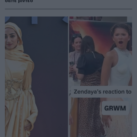
δείτε βίντεο