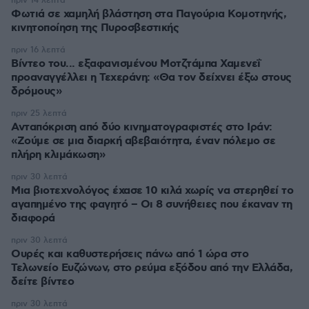
πριν 14 λεπτά
Φωτιά σε χαμηλή βλάστηση στα Παγούρια Κομοτηνής,
κινητοποίηση της Πυροσβεστικής
πριν 16 λεπτά
Βίντεο του... εξαφανισμένου Μοτζτάμπα Χαμενεΐ
προαναγγέλλει η Τεχεράνη: «Θα τον δείχνει έξω στους
δρόμους»
πριν 25 λεπτά
Ανταπόκριση από δύο κινηματογραφιστές στο Ιράν:
«Ζούμε σε μια διαρκή αβεβαιότητα, έναν πόλεμο σε
πλήρη κλιμάκωση»
πριν 30 λεπτά
Μια βιοτεχνολόγος έχασε 10 κιλά χωρίς να στερηθεί το
αγαπημένο της φαγητό – Οι 8 συνήθειες που έκαναν τη
διαφορά
πριν 30 λεπτά
Ουρές και καθυστερήσεις πάνω από 1 ώρα στο
Τελωνείο Ευζώνων, στο ρεύμα εξόδου από την Ελλάδα,
δείτε βίντεο
πριν 30 λεπτά