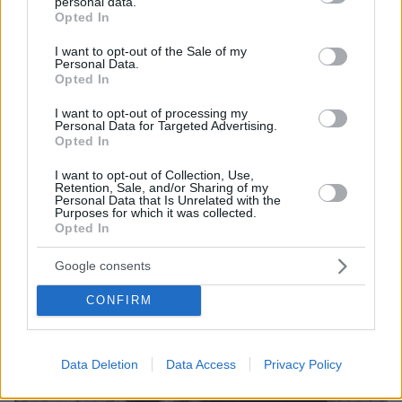
personal data.
grant or deny consent to Google and its third-party tags to
της ζωής του».
Γεγονός παραμένει πάντως ότι ο
Opted In
use your data for below specified purposes in below Google
θάνατος του παιδιού του και οι τύψεις που
consent section.
I want to opt-out of the Sale of my
ένιωθε έπαιξαν σημαντικό ρόλο στην απόφασή
Personal Data.
Opted In
του να προσφέρει ότι μπορεί στη δημιουργία
και την ενίσχυση κέντρων που
I want to opt-out of processing my
Personal Data for Targeted Advertising.
καταπολεμούσαν τα ναρκωτικά και άλλους
Opted In
φιλανθρωπικούς σκοπούς
.
I want to opt-out of Collection, Use,
Retention, Sale, and/or Sharing of my
Personal Data that Is Unrelated with the
Purposes for which it was collected.
Opted In
Google consents
CONFIRM
Data Deletion
Data Access
Privacy Policy