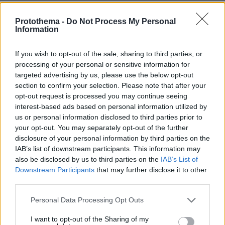
Ο Νιούμαν έζησε γενικά μια καλή ζωή, όμως
Protothema -
Do Not Process My Personal
βαθύ τραύμα
είχε ένα
που τον συντρόφευε ως
Information
το τέλος. Το 1978, ο γιος του Σκοτ, επί χρόνια
πέθανε από υπερβολική
χρήστης ναρκωτικών,
If you wish to opt-out of the sale, sharing to third parties, or
δόση
σε ηλικία 28 ετών.
«Θέλω να επωμιστώ
processing of your personal or sensitive information for
πλήρως την ευθύνη για αυτό. Τι θα έπρεπε να
targeted advertising by us, please use the below opt-out
section to confirm your selection. Please note that after your
είχε γίνει για να αποτραπεί; Δεν νομίζω ότι θα
opt-out request is processed you may continue seeing
μπορούσα να δουλεύω στον κινηματογράφο ως
interest-based ads based on personal information utilized by
διάσημος ηθοποιός. Δεν θα μπορούσα να πίνω.
us or personal information disclosed to third parties prior to
Δεν θα μπορούσα να παίρνω ρίσκα. Νομίζω ότι
your opt-out. You may separately opt-out of the further
disclosure of your personal information by third parties on the
προς το παρόν έχω πει αρκετά για αυτό το
IAB’s list of downstream participants. This information may
ζήτημα»
, γράφει ο Νιούμαν.
also be disclosed by us to third parties on the
IAB’s List of
Downstream Participants
that may further disclose it to other
Σύμφωνα με την κόρη του Νιούμαν, ο πατέρας
third parties.
της απέφευγε τις πολλές συζητήσεις για τον
Please note that this website/app uses one or more Google
Personal Data Processing Opt Outs
Σκοτ.
«Δεν μιλούσε πολύ για αυτό το θέμα.
services and may gather and store information including but
Νομίζω ότι τον πονούσε πολύ μέχρι το τέλος
not limited to your visit or usage behaviour. You may click to
I want to opt-out of the Sharing of my