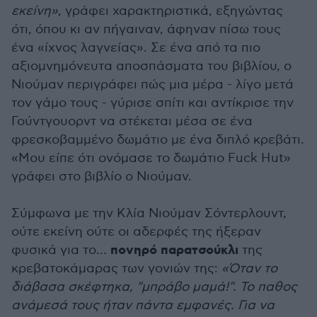
εκείνη»
, γράφει χαρακτηριστικά, εξηγώντας
ότι, όπου κι αν πήγαιναν, άφηναν πίσω τους
ένα «ίχνος λαγνείας». Σε ένα από τα πιο
αξιομνημόνευτα αποσπάσματα του βιβλίου, ο
Νιούμαν περιγράφει πώς μια μέρα - λίγο μετά
τον γάμο τους - γύρισε σπίτι και αντίκρισε την
Γούντγουορντ να στέκεται μέσα σε ένα
φρεσκοβαμμένο δωμάτιο με ένα διπλό κρεβάτι.
«Μου είπε ότι ονόμασε το δωμάτιο Fuck Hut»
γράφει στο βιβλίο ο Νιούμαν.
Σύμφωνα με την Κλία Νιούμαν Σόντερλουντ,
ούτε εκείνη ούτε οι αδερφές της ήξεραν
πονηρό παρατσούκλι
φυσικά για το...
της
κρεβατοκάμαρας των γονιών της:
«Όταν το
διάβασα σκέφτηκα, "μπράβο μαμά!". Το παθος
ανάμεσά τους ήταν πάντα εμφανές. Για να