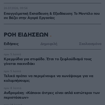
26.07.2026, 09:54
Επαγγελματική Εκπαίδευση & Εξειδίκευση: Το Mοντέλο που
σε Bάζει στην Aγορά Eργασίας
ΡΟΗ ΕΙΔΗΣΕΩΝ
Ειδήσεις
Δημοφιλή
Σχολιασμένα
πριν 5 λεπτά
Κρεμμύδια για στιφάδο. Έτσι το ξεφλούδισμά τους
γίνεται παιχνιδάκι
πριν 5 λεπτά
Τελικά πρέπει να περιμένουμε να χωνέψουμε για να
κολυμπήσουμε;
πριν 8 λεπτά
Ανδρομάχη: «Κάποιοι άντρες είναι απλά κατώτεροι των
περιστάσεων»