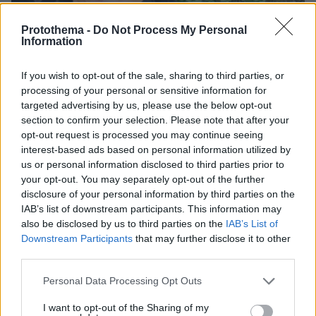
Protothema -
Do Not Process My Personal
Information
If you wish to opt-out of the sale, sharing to third parties, or
processing of your personal or sensitive information for
targeted advertising by us, please use the below opt-out
section to confirm your selection. Please note that after your
opt-out request is processed you may continue seeing
interest-based ads based on personal information utilized by
us or personal information disclosed to third parties prior to
your opt-out. You may separately opt-out of the further
08.08.2026, 12:18
disclosure of your personal information by third parties on the
Από τη Μόρια στον γάμο, τη ΜΚΟ και την
IAB’s list of downstream participants. This information may
κατηγορία για φόνο: Η σκοτεινή διαδρομή του
also be disclosed by us to third parties on the
IAB’s List of
26χρονου Αφγανού που σκότωσε τη Βρετανίδα
Downstream Participants
that may further disclose it to other
στην Κυψέλη
third parties.
Please note that this website/app uses one or more Google
Personal Data Processing Opt Outs
services and may gather and store information including but
not limited to your visit or usage behaviour. You may click to
I want to opt-out of the Sharing of my