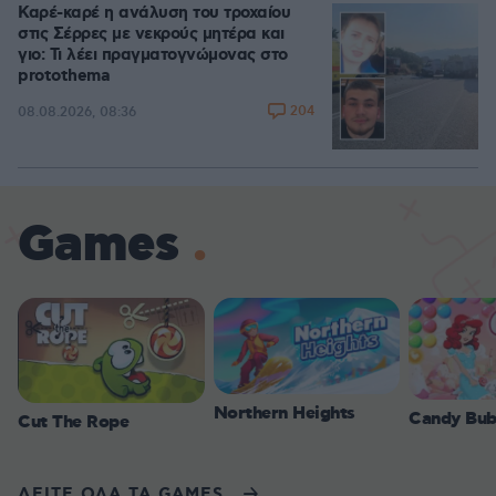
Καρέ-καρέ η ανάλυση του τροχαίου
στις Σέρρες με νεκρούς μητέρα και
γιο: Τι λέει πραγματογνώμονας στο
protothema
204
08.08.2026, 08:36
Games
Northern Heights
Candy Bub
Cut The Rope
ΔΕΙΤΕ ΟΛΑ ΤΑ GAMES