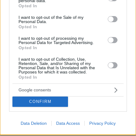
personal data.
grant or deny consent to Google and its third-party tags to
Opted In
use your data for below specified purposes in below Google
consent section.
I want to opt-out of the Sale of my
Personal Data.
Opted In
I want to opt-out of processing my
Personal Data for Targeted Advertising.
Opted In
I want to opt-out of Collection, Use,
Retention, Sale, and/or Sharing of my
Personal Data that Is Unrelated with the
Purposes for which it was collected.
Opted In
Google consents
CONFIRM
08.08.2026, 10:26
Data Deletion
Data Access
Privacy Policy
Τι έγραφαν οι ξένοι ανταποκριτές σε
τηλεγραφήματά τους από τη Μικρά Ασία το 1921