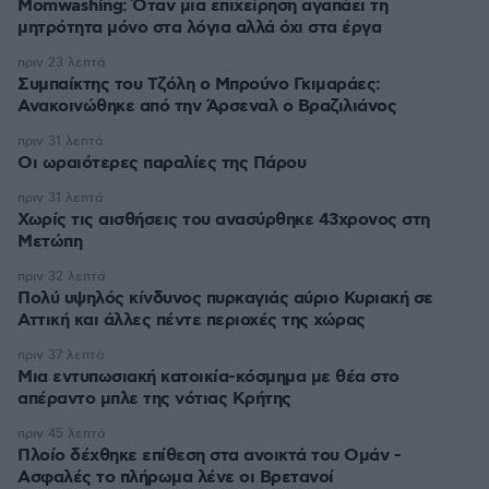
Momwashing: Όταν μια επιχείρηση αγαπάει τη
μητρότητα μόνο στα λόγια αλλά όχι στα έργα
πριν 23 λεπτά
Συμπαίκτης του Τζόλη ο Μπρούνο Γκιμαράες:
Ανακοινώθηκε από την Άρσεναλ ο Βραζιλιάνος
πριν 31 λεπτά
Οι ωραιότερες παραλίες της Πάρου
πριν 31 λεπτά
Χωρίς τις αισθήσεις του ανασύρθηκε 43χρονος στη
Μετώπη
πριν 32 λεπτά
Πολύ υψηλός κίνδυνος πυρκαγιάς αύριο Κυριακή σε
Αττική και άλλες πέντε περιοχές της χώρας
πριν 37 λεπτά
Μια εντυπωσιακή κατοικία-κόσμημα με θέα στο
απέραντο μπλε της νότιας Κρήτης
πριν 45 λεπτά
Πλοίο δέχθηκε επίθεση στα ανοικτά του Ομάν -
Ασφαλές το πλήρωμα λένε οι Βρετανοί