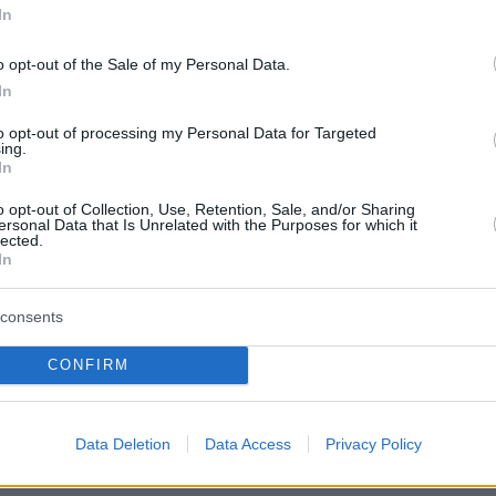
In
o opt-out of the Sale of my Personal Data.
In
protothema.gr στο Google News
το
και μάθετε πρώτοι
to opt-out of processing my Personal Data for Targeted
εις
ing.
In
Ειδήσεις
 τελευταίες
από την Ελλάδα και τον Κόσμο, τη
o opt-out of Collection, Use, Retention, Sale, and/or Sharing
Protothema.gr
μβαίνουν, στο
ersonal Data that Is Unrelated with the Purposes for which it
lected.
In
Ειδήσεις
Δημοφιλή
Σχολιασμέν
consents
ΗΣΕΩΝ
CONFIRM
πριν 13 λεπτά
η φωτιά στην Κρήνη
Polpo: O Νίκος Κατσικάκης έφερε
ε το 112, δείτε
τη θάλασσα στη λαχαναγορά τού
Data Deletion
Data Access
Privacy Policy
Ρέντη