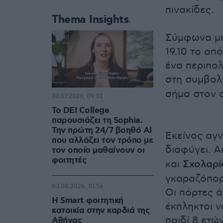
πινακίδες.
Thema Insights
Σύμφωνα με
19.10 το απ
ένα περιπολ
στη συμβο
σήμα στον 
30.07.2026, 09:33
Το DEI College
παρουσιάζει τη Sophia.
Την πρώτη 24/7 βοηθό AI
Εκείνος αγν
που αλλάζει τον τρόπο με
διαφύγει. 
τον οποίο μαθαίνουν οι
φοιτητές
και
Σχολαρί
γκαραζόπορ
03.08.2026, 10:56
Οι πόρτες ά
Η Smart φοιτητική
έκπληκτοι ν
κατοικία στην καρδιά της
παιδί 8 ετών
Αθήνας