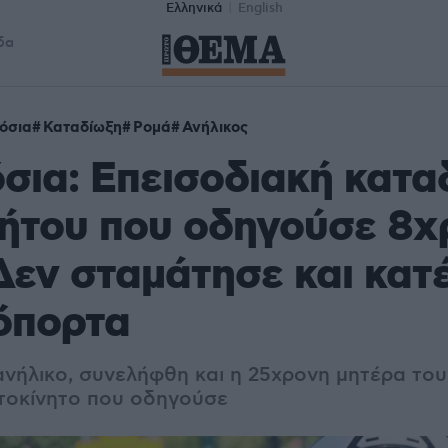
Ελληνικά
English
δα
όσια
Καταδίωξη
Ρομά
Ανήλικος
σια: Επεισοδιακή κατα
ήτου που οδηγούσε 8χ
Δεν σταμάτησε και κατ
όπορτα
ανήλικο, συνελήφθη και η 25χρονη μητέρα του
υτοκίνητο που οδηγούσε