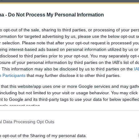
ma -
Do Not Process My Personal Information
ταφέρθηκε στο τμήμα, ενώ η 27χρονη μητέρα
φθη για παραμέληση εποπτείας ανηλίκου.
to opt-out of the sale, sharing to third parties, or processing of your per
formation for targeted advertising by us, please use the below opt-out s
ερα:
r selection. Please note that after your opt-out request is processed y
eing interest-based ads based on personal information utilized by us or
disclosed to third parties prior to your opt-out. You may separately opt-
 καύσωνας, έρχονται πτώση θερμοκρασίας και
losure of your personal information by third parties on the IAB’s list of
- Ποιες περιοχές επηρεάζονται
. This information may also be disclosed by us to third parties on the
IA
Participants
that may further disclose it to other third parties.
νητα «φιλέτα» των Ενόπλων Δυνάμεων: Τα
 that this website/app uses one or more Google services and may gath
ην αξιοποίηση θα πάνε σε κατοικίες για τις
including but not limited to your visit or usage behaviour. You may click 
 to Google and its third-party tags to use your data for below specifi
ogle consent section.
ιήμερο «φωτιά» στη Βουλή για τον ΟΠΕΚΕΠΕ -
l Data Processing Opt Outs
ι γαλάζιοι και πράσινοι πρωταγωνιστές των
o opt-out of the Sharing of my personal data.
ν