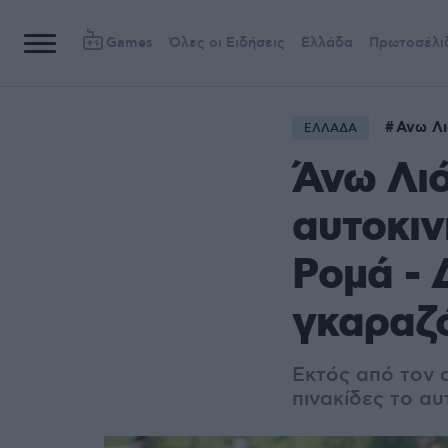
Games
Όλες οι Ειδήσεις
Ελλάδα
Πρωτοσέλι
Ανω Λι
ΕΛΛΑΔΑ
Άνω Λιό
αυτοκιν
Ρομά - 
γκαραζ
Εκτός από τον 
πινακίδες το α