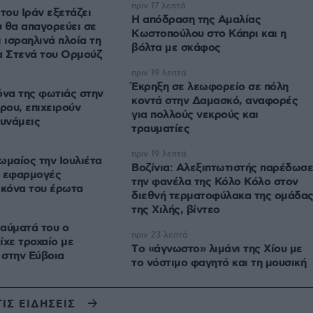
πριν 17 λεπτά
του Ιράν εξετάζει
Η απόδραση της Αμαλίας
 θα απαγορεύει σε
Κωστοπούλου στο Κάπρι και η
 ισραηλινά πλοία τη
βόλτα με σκάφος
α Στενά του Ορμούζ
πριν 19 λεπτά
Έκρηξη σε λεωφορείο σε πόλη
όνα της φωτιάς στην
κοντά στην Δαμασκό, αναφορές
ου, επιχειρούν
για πολλούς νεκρούς και
δυνάμεις
τραυματίες
πριν 19 λεπτά
ωμαίος την Ιουλιέτα
Βοζίνια: Αλεξιπτωτιστής παρέδωσε
ι εφαρμογές
την φανέλα της Κόλο Κόλο στον
ικόνα του έρωτα
διεθνή τερματοφύλακα της ομάδα
της Χιλής, βίντεο
αύματά του ο
πριν 23 λεπτά
ίχε τροχαίο με
Tο «άγνωστο» λιμάνι της Χίου με
 στην Εύβοια
το νόστιμο φαγητό και τη μουσική
ΤΙΣ ΕΙΔΗΣΕΙΣ