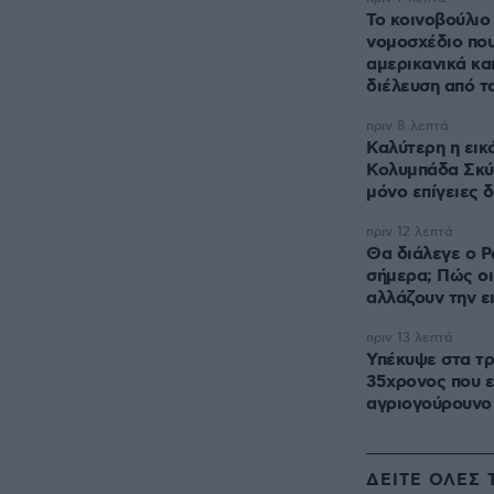
Το κοινοβούλιο 
νομοσχέδιο που
αμερικανικά και
διέλευση από τ
πριν 8 λεπτά
Καλύτερη η εικ
Κολυμπάδα Σκύρ
μόνο επίγειες 
πριν 12 λεπτά
Θα διάλεγε ο Ρ
σήμερα; Πώς ο
αλλάζουν την ε
πριν 13 λεπτά
Υπέκυψε στα τρ
35χρονος που ε
αγριογούρουνο
ΔΕΙΤΕ ΟΛΕΣ 