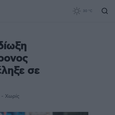
30
°C
δίωξη
ρονος
έληξε σε
 - Χωρίς