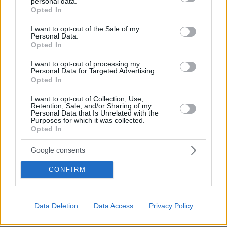
personal data.
grant or deny consent to Google and its third-party tags to
Opted In
use your data for below specified purposes in below Google
consent section.
I want to opt-out of the Sale of my
Personal Data.
Opted In
I want to opt-out of processing my
Personal Data for Targeted Advertising.
Opted In
I want to opt-out of Collection, Use,
Retention, Sale, and/or Sharing of my
30.07.2026, 09:33
Personal Data that Is Unrelated with the
Purposes for which it was collected.
Το DEI College παρουσιάζει τη Sophia. Την πρώτη 24/7
Opted In
βοηθό AI που αλλάζει τον τρόπο με τον οποίο μαθαίνουν οι
φοιτητές
Google consents
03.08.2026, 10:56
CONFIRM
Η Smart φοιτητική κατοικία στην καρδιά της Αθήνας
29.07.2026, 09:39
Data Deletion
Data Access
Privacy Policy
Διασκεδάζουμε υπεύθυνα, επιστρέφουμε με ασφάλεια