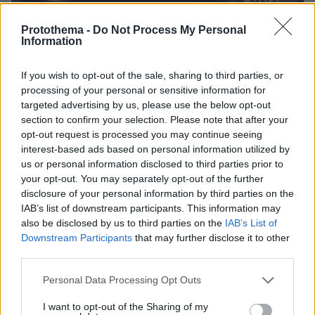
Protothema -
Do Not Process My Personal
Information
09.07.2025, 06:12
If you wish to opt-out of the sale, sharing to third parties, or
Θανατηφόρο τροχαίο τα ξημερώματα στα Χανιά -
processing of your personal or sensitive information for
Σκοτώθηκε μια γυναίκα 30 ετών
targeted advertising by us, please use the below opt-out
section to confirm your selection. Please note that after your
opt-out request is processed you may continue seeing
Thema Insights
interest-based ads based on personal information utilized by
us or personal information disclosed to third parties prior to
your opt-out. You may separately opt-out of the further
disclosure of your personal information by third parties on the
IAB’s list of downstream participants. This information may
also be disclosed by us to third parties on the
IAB’s List of
Downstream Participants
that may further disclose it to other
third parties.
Please note that this website/app uses one or more Google
Personal Data Processing Opt Outs
services and may gather and store information including but
not limited to your visit or usage behaviour. You may click to
I want to opt-out of the Sharing of my