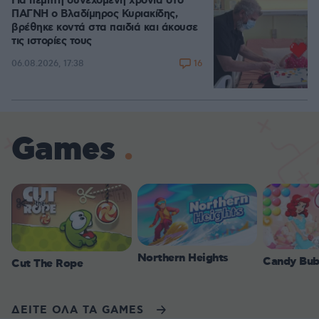
Για πέμπτη συνεχόμενη χρονιά στο
ΠΑΓΝΗ ο Βλαδίμηρος Κυριακίδης,
βρέθηκε κοντά στα παιδιά και άκουσε
τις ιστορίες τους
16
06.08.2026, 17:38
Games
Northern Heights
Candy Bub
Cut The Rope
ΔΕΙΤΕ ΟΛΑ ΤΑ GAMES