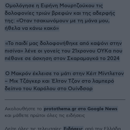
Ομολόγησε η Ειρήνη Μουρτζούκου τις
δολοφονίες τριών βρεφών και της αδερφής
της: «Όταν τσακωνόμουν με τη μάνα μου,
ήθελα να κάνω κακό»
«Το παιδί μας δολοφονήθηκε από καψόνι στην
πισίνα» λένε οι γονείς του 21χρονου OYKα που
πέθανε σε άσκηση στον Σκαραμαγκά το 2024
Ο Μακρόν έκλεισε το μάτι στην Κέιτ Μίντλετον
– Μικ Τζάγκερ και Έλτον Τζον στο λαμπερό
δείπνο του Καρόλου στο Ουίνδσορ
protothema.gr στο Google News
Ακολουθήστε το
και μάθετε πρώτοι όλες τις ειδήσεις
Ειδήσεις
Δείτε όλες τις τελευταίες
από την Ελλάδα