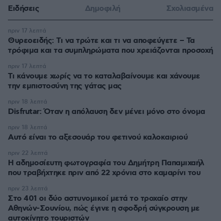
Ειδήσεις
Δημοφιλή
Σχολιασμένα
πριν 17 λεπτά
Θυρεοειδής: Τι να τρώτε και τι να αποφεύγετε – Τα
τρόφιμα και τα συμπληρώματα που χρειάζονται προσοχή
πριν 17 λεπτά
Τι κάνουμε χωρίς να το καταλαβαίνουμε και χάνουμε
την εμπιστοσύνη της γάτας μας
πριν 18 λεπτά
Disfrutar: Όταν η απόλαυση δεν μένει μόνο στο όνομα
πριν 18 λεπτά
Αυτό είναι το αξεσουάρ του φετινού καλοκαιριού
πριν 22 λεπτά
Η αδημοσίευτη φωτογραφία του Δημήτρη Παπαμιχαήλ
που τραβήχτηκε πριν από 22 χρόνια στο καμαρίνι του
πριν 23 λεπτά
Στο 401 οι δύο αστυνομικοί μετά το τροχαίο στην
Αθηνών-Σουνίου, πώς έγινε η σφοδρή σύγκρουση με
αυτοκίνητο τουριστών