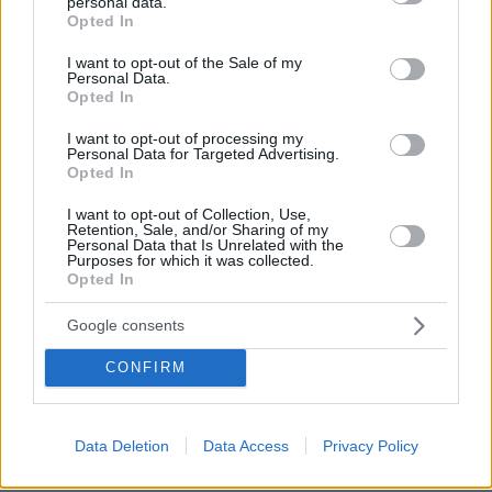
personal data.
grant or deny consent to Google and its third-party tags to
κι αλλιώς τα νησιά μας καθιστούν το Αιγαιο παγίδα
Opted In
use your data for below specified purposes in below Google
θανάτου για το τουρκικό ναυτικό. Πάμε ΕΛΛΑΔΑΡΑ!!!
consent section.
I want to opt-out of the Sale of my
ΑΠΑΝΤΗΣΗ
Personal Data.
Opted In
Alex
I want to opt-out of processing my
Personal Data for Targeted Advertising.
12.07.2023, 22:02
Opted In
Μας τα έχετε ζαλίσει με τις FDI .Εμείς θα παρουμε 3
καινούργια πλοία και οι γείτονες έχουν αρχίσει έχουν
I want to opt-out of Collection, Use,
Retention, Sale, and/or Sharing of my
παραλάβει ήδη δίκη τους κατασκευής σύγχρονα
Personal Data that Is Unrelated with the
Purposes for which it was collected.
πλοία .Έχουν πρόγραμμα να φτάσουν τα 50 πλοία .Ότι
Opted In
και να κάνουμε υπολειπόμαστε κατά πολύ .Πάψτε να
ταϊζετε σανό τους αδαείς συμπολίτες μας
Google consents
ΑΠΑΝΤΗΣΗ
CONFIRM
Data Deletion
Data Access
Privacy Policy
δφ
12.07.2023, 21:55