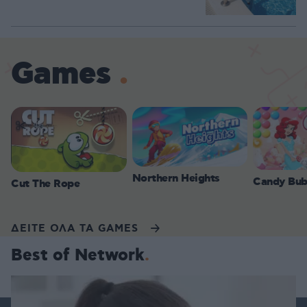
Games
Northern Heights
Candy Bub
Cut The Rope
ΔΕΙΤΕ ΟΛΑ ΤΑ GAMES
Best of Network