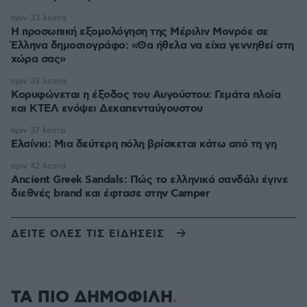
πριν 33 λεπτά
Η προσωπική εξομολόγηση της Μέριλιν Μονρόε σε
Έλληνα δημοσιογράφο: «Θα ήθελα να είχα γεννηθεί στη
χώρα σας»
πριν 33 λεπτά
Κορυφώνεται η έξοδος του Αυγούστου: Γεμάτα πλοία
και ΚΤΕΛ ενόψει Δεκαπενταύγουστου
πριν 37 λεπτά
Ελσίνκι: Mια δεύτερη πόλη βρίσκεται κάτω από τη γη
πριν 42 λεπτά
Ancient Greek Sandals: Πώς το ελληνικό σανδάλι έγινε
διεθνές brand και έφτασε στην Camper
ΔΕΙΤΕ ΟΛΕΣ ΤΙΣ ΕΙΔΗΣΕΙΣ
ΤΑ ΠΙΟ ΔΗΜΟΦΙΛΗ