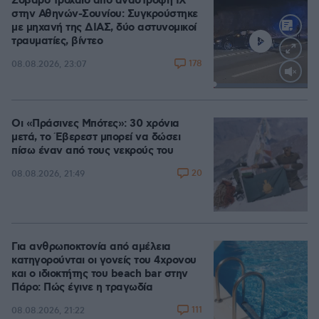
Σοβαρό τροχαίο από αναστροφή ΙΧ
στην Αθηνών-Σουνίου: Συγκρούστηκε
με μηχανή της ΔΙΑΣ, δύο αστυνομικοί
τραυματίες, βίντεο
178
08.08.2026, 23:07
Loaded
:
100.00%
Οι «Πράσινες Μπότες»: 30 χρόνια
μετά, το Έβερεστ μπορεί να δώσει
πίσω έναν από τους νεκρούς του
20
08.08.2026, 21:49
Για ανθρωποκτονία από αμέλεια
κατηγορούνται οι γονείς του 4χρονου
και ο ιδιοκτήτης του beach bar στην
Πάρο: Πώς έγινε η τραγωδία
111
08.08.2026, 21:22