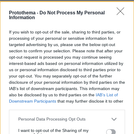
Protothema -
Do Not Process My Personal
Information
Πασιφιστής
If you wish to opt-out of the sale, sharing to third parties, or
12.07.2023, 22:14
processing of your personal or sensitive information for
Γιατί "Φορμίων" και όχι....... "Καραγκιοζίων" ;
targeted advertising by us, please use the below opt-out
ΑΠΑΝΤΗΣΗ
section to confirm your selection. Please note that after your
opt-out request is processed you may continue seeing
interest-based ads based on personal information utilized by
ARIS3
us or personal information disclosed to third parties prior to
12.07.2023, 22:10
your opt-out. You may separately opt-out of the further
Ελπίζω σύντομα να παραγγείλουμε και την Τετάρτη
disclosure of your personal information by third parties on the
και μετά να πάρουν σειρά οι κορβέτες.
IAB’s list of downstream participants. This information may
also be disclosed by us to third parties on the
IAB’s List of
ΑΠΑΝΤΗΣΗ
Downstream Participants
that may further disclose it to other
third parties.
Καλορίζικη!!!
Please note that this website/app uses one or more Google
Personal Data Processing Opt Outs
12.07.2023, 22:07
services and may gather and store information including but
Παλιά με 1 Αβέρωφ, τους κλείσαμε στα δαρδανελια.
not limited to your visit or usage behaviour. You may click to
I want to opt-out of the Sharing of my
Τώρα με 3 belhara, θα τους ξανακλεισουμε πάλι. Ετσι