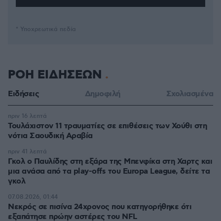
* Υποχρεωτικά πεδία
ΡΟΗ ΕΙΔΗΣΕΩΝ
Ειδήσεις
Δημοφιλή
Σχολιασμένα
πριν 16 λεπτά
Τουλάχιστον 11 τραυματίες σε επιθέσεις των Χούθι στη
νότια Σαουδική Αραβία
πριν 41 λεπτά
Γκολ ο Παυλίδης στη εξάρα της Μπενφίκα στη Χαρτς και
μια ανάσα από τα play-offs του Europa League, δείτε τα
γκολ
07.08.2026, 01:44
Νεκρός σε πισίνα 24χρονος που κατηγορήθηκε ότι
εξαπάτησε πρώην αστέρες του NFL