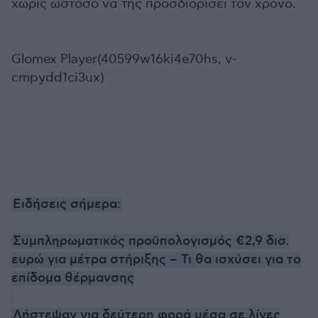
χωρίς ωστόσο να της προσδιορίσει τον χρόνο.
Glomex Player(40599w16ki4e70hs, v-
cmpydd1ci3ux)
Ειδήσεις σήμερα:
Συμπληρωματικός προϋπολογισμός €2,9 δισ.
ευρώ για μέτρα στήριξης – Τι θα ισχύσει για το
επίδομα θέρμανσης
Λήστεψαν για δεύτερη φορά μέσα σε λίγες