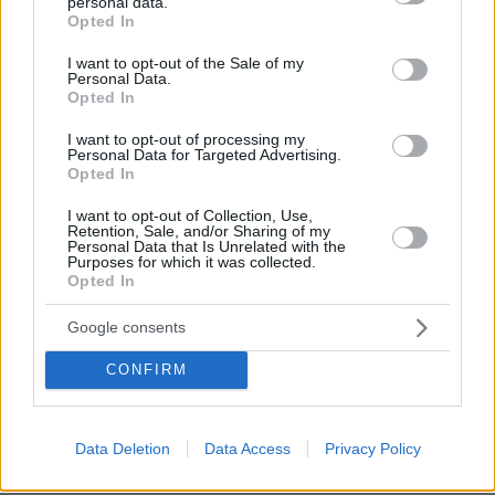
personal data.
grant or deny consent to Google and its third-party tags to
Opted In
use your data for below specified purposes in below Google
consent section.
I want to opt-out of the Sale of my
Personal Data.
Opted In
I want to opt-out of processing my
Personal Data for Targeted Advertising.
Opted In
I want to opt-out of Collection, Use,
Retention, Sale, and/or Sharing of my
Personal Data that Is Unrelated with the
Purposes for which it was collected.
Opted In
Google consents
CONFIRM
06.08.2026, 20:03
Αριστοτέλης Δαμίγος: Σε κλίμα οδύνης έγινε η
αποτέφρωση του συντονιστή που σκοτώθηκε
μετά τη σύγκρουση ελικοπτέρων στην Ψάθα,
Data Deletion
Data Access
Privacy Policy
φωτογραφίες