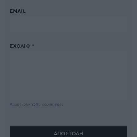
EMAIL
ΣΧΌΛΙΟ *
Απομένουν
2500
χαρακτήρες