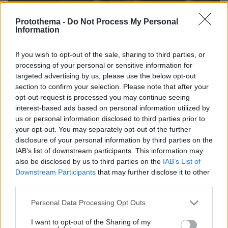
Protothema -
Do Not Process My Personal
Information
If you wish to opt-out of the sale, sharing to third parties, or
processing of your personal or sensitive information for
targeted advertising by us, please use the below opt-out
section to confirm your selection. Please note that after your
opt-out request is processed you may continue seeing
interest-based ads based on personal information utilized by
us or personal information disclosed to third parties prior to
06.08.2026, 23:17
your opt-out. You may separately opt-out of the further
Στη ΓΑΔΑ κρατείται η 46χρονη που κατηγορείται
disclosure of your personal information by third parties on the
για την επίθεση στη Marfin, δείτε βίντεο και
IAB’s list of downstream participants. This information may
φωτογραφίες
also be disclosed by us to third parties on the
IAB’s List of
Downstream Participants
that may further disclose it to other
third parties.
Please note that this website/app uses one or more Google
Personal Data Processing Opt Outs
services and may gather and store information including but
not limited to your visit or usage behaviour. You may click to
I want to opt-out of the Sharing of my