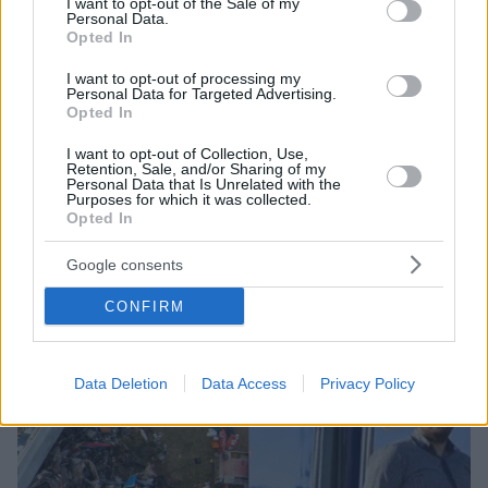
I want to opt-out of the Sale of my
Personal Data.
Opted In
I want to opt-out of processing my
Personal Data for Targeted Advertising.
Opted In
I want to opt-out of Collection, Use,
1
29.03.2023, 11:24
Retention, Sale, and/or Sharing of my
Ψηφιοποιούνται τα δημοτολόγια - Εκσυγχρονίζονται τα
Personal Data that Is Unrelated with the
Purposes for which it was collected.
ληξιαρχεία
Opted In
Σε μία ενιαία ψηφιακή «ομπρέλα» όλα τα
δημοτολόγια των δήμων – Τι προβλέπεται για όσους
Google consents
έχουν συνάψει σύμφωνο συμβίωσης
CONFIRM
Data Deletion
Data Access
Privacy Policy