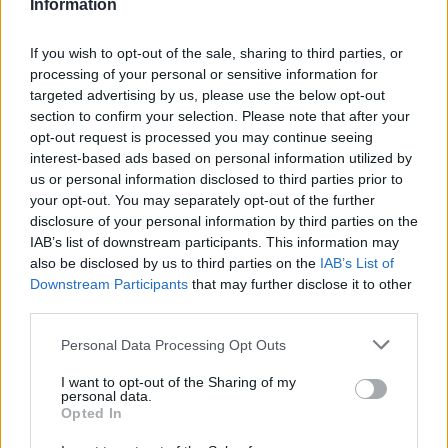
Information
25 ονόματα - Δεν γίνεται του απαντούν οι ληξίαρχοι
Το όνομα-σιδηρόδρομος για το παιδί αποτελεί έναν
If you wish to opt-out of the sale, sharing to third parties, or
φόρο τιμής στην Δούκισσα της Άλμπα, άλλα μέλη της
processing of your personal or sensitive information for
οικογένειας του Ισπανού γαλαζοαίματου και σε
targeted advertising by us, please use the below opt-out
αγίους
section to confirm your selection. Please note that after your
opt-out request is processed you may continue seeing
interest-based ads based on personal information utilized by
us or personal information disclosed to third parties prior to
your opt-out. You may separately opt-out of the further
disclosure of your personal information by third parties on the
IAB’s list of downstream participants. This information may
also be disclosed by us to third parties on the
IAB’s List of
Downstream Participants
that may further disclose it to other
third parties.
Please note that this website/app uses one or more Google
Personal Data Processing Opt Outs
services and may gather and store information including but
not limited to your visit or usage behaviour. You may click to
I want to opt-out of the Sharing of my
personal data.
grant or deny consent to Google and its third-party tags to
Opted In
use your data for below specified purposes in below Google
consent section.