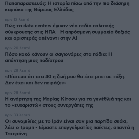
Παπαπαρασκευάς: Η ιστορία πίσω από την πιο διάσημη
καριόκα της Βόρειας Ελλάδας
πριν 12 λεπτά
Πώς τα data centers έγιναν νέο πεδίο πολιτικής
σύγκρουσης στις ΗΠΑ - Η απρόσμενη συμμαχία δεξιάς
και αριστεράς απέναντι στην AI
πριν 20 λεπτά
Πόσο κακό κάνουν οι σαγιονάρες στα πόδια; Η
απάντηση μιας ποδίατρου
πριν 28 λεπτά
«Πίστευα ότι στα 40 η ζωή μου θα έχει μπει σε τάξη.
Δεν έχει και δεν πειράζει»
πριν 28 λεπτά
Η ανάρτηση της Μαρίας Κίτσου για τα γενέθλιά της και
το «ευχαριστώ» στους συνεργάτες της
πριν 33 λεπτά
Οι συνομιλίες με το Ιράν είναι σαν μια παρτίδα σκάκι,
λέει ο Τραμπ - Είμαστε επαγγελματίες παίκτες, απαντά η
Τεχεράνη