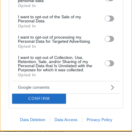
personal data.
υπαίθριου εμπορίου
grant or deny consent to Google and its third-party tags to
Opted In
use your data for below specified purposes in below Google
consent section.
I want to opt-out of the Sale of my
➢ Παιδότοποι /Λειτουργία με το υγειονομικό
Personal Data.
πρωτόκολλο
Opted In
I want to opt-out of processing my
1η Σεπτεμβρίου
Personal Data for Targeted Advertising.
Opted In
➢ Εμπορικές Εκθέσεις /Σύμφωνα με το
I want to opt-out of Collection, Use,
Retention, Sale, and/or Sharing of my
υγειονομικό πρωτόκολλο»
Personal Data that Is Unrelated with the
Purposes for which it was collected.
Opted In
Ειδήσεις σήμερα
Google consents
Πρώτη τηλεφωνική επικοινωνία Μπάιντεν -
CONFIRM
Αμπάς: «Ήταν σημαντική» αναφέρουν οι
Παλαιστίνιοι
Data Deletion
Data Access
Privacy Policy
Γαϊρ Νετανιάχου: Ο πρωτότοκος γιος που τα