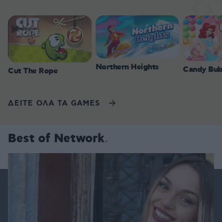
Northern Heights
Candy Bub
Cut The Rope
ΔΕΙΤΕ ΟΛΑ ΤΑ GAMES
Best of Network