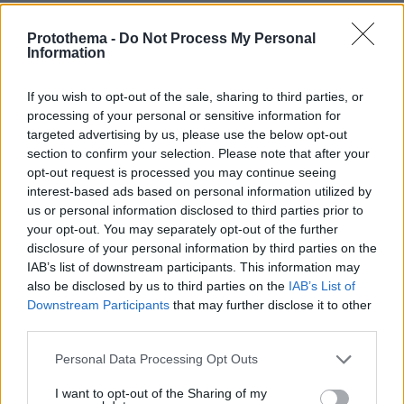
➢ Υπηρεσίες ευεξίας / Σύμφωνα με τους
Protothema -
Do Not Process My Personal
Information
κανόνες λειτουργίας των Κέντρων Αισθητικής
If you wish to opt-out of the sale, sharing to third parties, or
7 Ιουνίου
processing of your personal or sensitive information for
targeted advertising by us, please use the below opt-out
➢ Οίκοι Ανοχής / Σύμφωνα με το υγειονομικό
section to confirm your selection. Please note that after your
opt-out request is processed you may continue seeing
πρωτόκολλο του 2020
interest-based ads based on personal information utilized by
us or personal information disclosed to third parties prior to
Όταν το 50% του ενηλίκου πληθυσμού είναι
your opt-out. You may separately opt-out of the further
εμβολιασμένο
disclosure of your personal information by third parties on the
IAB’s list of downstream participants. This information may
also be disclosed by us to third parties on the
IAB’s List of
➢ Εστίαση / Λειτουργία σε εσωτερικούς
Downstream Participants
that may further disclose it to other
χώρους με κάλυψη του 70% της δυναμικότητας
third parties.
Please note that this website/app uses one or more Google
Personal Data Processing Opt Outs
➢ Λούνα παρκ– εμποροπανηγύρεις κλπ /
services and may gather and store information including but
Λειτουργία με το υγειονομικό πρωτόκολλο του
not limited to your visit or usage behaviour. You may click to
I want to opt-out of the Sharing of my