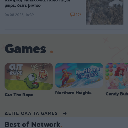
Κεντρική Μακεδονία: Καλό ταξίδι
μικρέ, δείτε βίντεο
167
06.08.2026, 16:39
Games
Northern Heights
Candy Bub
Cut The Rope
ΔΕΙΤΕ ΟΛΑ ΤΑ GAMES
Best of Network