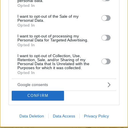
personal data.
grant or deny consent to Google and its third-party tags to
σε προσπάθεια ρεκόρ powerlifting
Opted In
use your data for below specified purposes in below Google
από Βελγίδα: «Είμαι ρατσιστής και το
έκανα επίτηδες» έγραψε ο δράστης
consent section.
I want to opt-out of the Sale of my
Personal Data.
22
07.08.2026, 06:51
Opted In
Loaded
:
I want to opt-out of processing my
100.00%
Personal Data for Targeted Advertising.
Opted In
Γονικές παροχές: Οι παγίδες στις
μεταφορές χρημάτων που μπορεί να
I want to opt-out of Collection, Use,
κοστίσουν σε φόρο
Retention, Sale, and/or Sharing of my
Personal Data that Is Unrelated with the
Purposes for which it was collected.
14
07.08.2026, 07:58
Opted In
Google consents
CONFIRM
Η Ιουλία Καλλιμάνη θύμωσε με θεατή
που της πέταξε λουλούδια στην
Ηγουμενίτσα: Του τα επέστρεψε στο
κεφάλι και είπε «εσένα σ' αρέσει
Data Deletion
Data Access
Privacy Policy
αυτό...», δείτε βίντεο
31