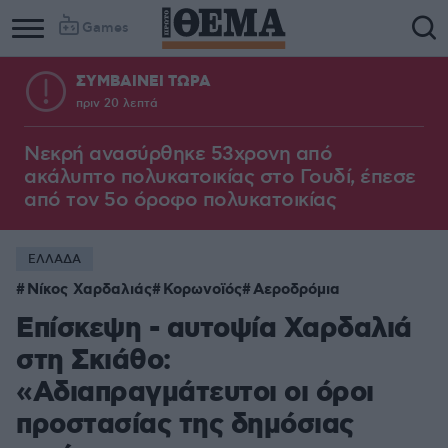
Games
ΣΥΜΒΑΙΝΕΙ ΤΩΡΑ
πριν 20 λεπτά
Νεκρή ανασύρθηκε 53χρονη από
ακάλυπτο πολυκατοικίας στο Γουδί, έπεσε
από τον 5ο όροφο πολυκατοικίας
ΕΛΛΑΔΑ
Νίκος Χαρδαλιάς
Κορωνοϊός
Αεροδρόμια
Επίσκεψη - αυτοψία Χαρδαλιά
στη Σκιάθο:
«Αδιαπραγμάτευτοι οι όροι
προστασίας της δημόσιας