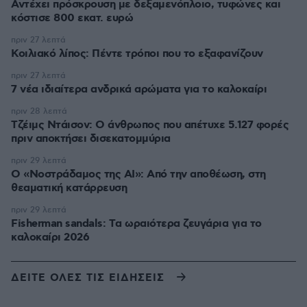
Αντέχει πρόσκρουση με δεξαμενόπλοιο, τυφώνες και
κόστισε 800 εκατ. ευρώ
πριν 27 λεπτά
Κοιλιακό λίπος: Πέντε τρόποι που το εξαφανίζουν
πριν 27 λεπτά
7 νέα ιδιαίτερα ανδρικά αρώματα για το καλοκαίρι
πριν 28 λεπτά
Τζέιμς Ντάισον: Ο άνθρωπος που απέτυχε 5.127 φορές
πριν αποκτήσει δισεκατομμύρια
πριν 29 λεπτά
Ο «Νοστράδαμος της AI»: Από την αποθέωση, στη
θεαματική κατάρρευση
πριν 29 λεπτά
Fisherman sandals: Tα ωραιότερα ζευγάρια για το
καλοκαίρι 2026
ΔΕΙΤΕ ΟΛΕΣ ΤΙΣ ΕΙΔΗΣΕΙΣ