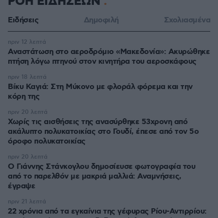
ΡΟΗ ΕΙΔΗΣΕΩΝ
Ειδήσεις
Δημοφιλή
Σχολιασμένα
πριν 12 λεπτά
Αναστάτωση στο αεροδρόμιο «Μακεδονία»: Ακυρώθηκε
πτήση λόγω πτηνού στον κινητήρα του αεροσκάφους
πριν 18 λεπτά
Βίκυ Καγιά: Στη Μύκονο με φλοράλ φόρεμα και την
κόρη της
πριν 20 λεπτά
Χωρίς τις αισθήσεις της ανασύρθηκε 53χρονη από
ακάλυπτο πολυκατοικίας στο Γουδί, έπεσε από τον 5ο
όροφο πολυκατοικίας
πριν 20 λεπτά
Ο Γιάννης Στάνκογλου δημοσίευσε φωτογραφία του
από το παρελθόν με μακριά μαλλιά: Αναμνήσεις,
έγραψε
πριν 21 λεπτά
22 χρόνια από τα εγκαίνια της γέφυρας Ρίου-Αντιρρίου: