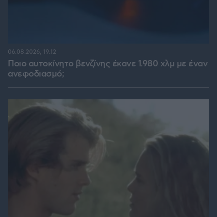
06.08.2026, 19:12
Ποιο αυτοκίνητο βενζίνης έκανε 1.980 χλμ με έναν
ανεφοδιασμό;