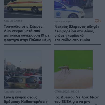
πριν 31 λεπτά
2
πριν μία ώρα
Τραγωδία στις Σέρρες:
Νεκρός 52χρονος οδηγός
Δύο νεκροί μετά από
λεωφορείου στο Αίγιο,
μετωπική σύγκρουση ΙΧ με
υπέστη καρδιακό
φορτηγό στην Παλαιοκώμη
επεισόδιο στο τιμόνι
πριν μία ώρα
07.08.2026, 08:08
Live η κίνηση στους
Ιός Δυτικού Νείλου: Μάχη
δρόμους: Καθυστερήσεις
του ΕΚΕΑ για να μην