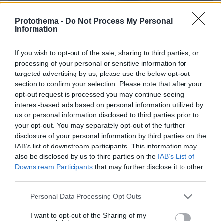
Protothema -
Do Not Process My Personal
Information
If you wish to opt-out of the sale, sharing to third parties, or
processing of your personal or sensitive information for
targeted advertising by us, please use the below opt-out
section to confirm your selection. Please note that after your
opt-out request is processed you may continue seeing
interest-based ads based on personal information utilized by
us or personal information disclosed to third parties prior to
your opt-out. You may separately opt-out of the further
disclosure of your personal information by third parties on the
IAB’s list of downstream participants. This information may
07.08.2026, 07:00
also be disclosed by us to third parties on the
IAB’s List of
Προφυλακίστηκαν ο δήμαρχος Στυλίδας και δύο
Downstream Participants
that may further disclose it to other
ακόμη κατηγορούμενοι για την πυρκαγιά στη
third parties.
Βοιωτία
Please note that this website/app uses one or more Google
Personal Data Processing Opt Outs
services and may gather and store information including but
not limited to your visit or usage behaviour. You may click to
I want to opt-out of the Sharing of my
Σάλος στη Λιθουανία από σαμποτάζ