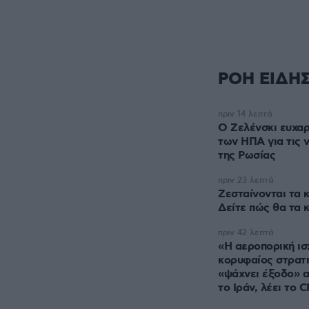
ΡΟΗ ΕΙΔΗ
πριν 14 λεπτά
Ο Ζελένσκι ευχαρ
των ΗΠΑ για τις 
της Ρωσίας
πριν 23 λεπτά
Ζεσταίνονται τα κ
Δείτε πώς θα τα 
πριν 42 λεπτά
«Η αεροπορική ισ
κορυφαίος στρατ
«ψάχνει έξοδο» α
το Ιράν, λέει το 