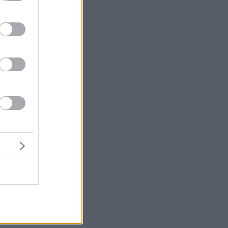
η
ην
ύν
μή