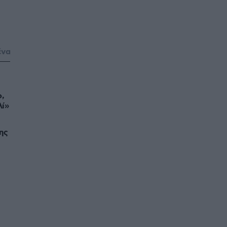
ένα
ο,
λί»
ης