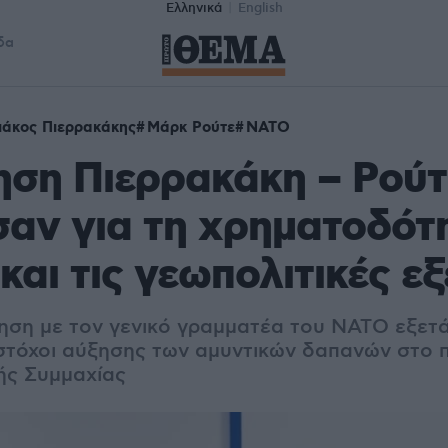
Ελληνικά
English
δα
ιάκος Πιερρακάκης
Μάρκ Ρούτε
ΝΑΤΟ
ση Πιερρακάκη – Ρούτ
αν για τη χρηματοδότ
και τις γεωπολιτικές εξ
ηση με τον γενικό γραμματέα του ΝΑΤΟ εξετά
τόχοι αύξησης των αμυντικών δαπανών στο π
ής Συμμαχίας