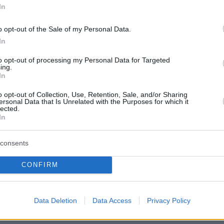
ν το σύγχρονο περιβάλλον ασφάλειας, όπως 
In
οσύνη και οι κυβερνοεπιθέσεις, καθώς και στ
o opt-out of the Sale of my Personal Data.
ατοδότησης της κυβερνοάμυνας.
In
to opt-out of processing my Personal Data for Targeted
επιβεβαίωσε τη σημασία της στενής
ing.
In
μεταξύ Ευρωπαϊκής Ένωσης και ΝΑΤΟ, σε μια
 την οποία η ασφάλεια, η οικονομική
o opt-out of Collection, Use, Retention, Sale, and/or Sharing
ersonal Data that Is Unrelated with the Purposes for which it
α και η δημοσιονομική υπευθυνότητα αποτελο
lected.
In
 προτεραιότητες τόσο για την Ευρωπαϊκή
ι για τη Βορειοατλαντική Συμμαχία.
consents
CONFIRM
protothema.gr στο Google News
ο
και μάθετε πρώτοι όλες
Data Deletion
Data Access
Privacy Policy
Ειδήσεις
ελευταίες
από την Ελλάδα και τον Κόσμο, τη στιγ
Protothema.gr
 στο