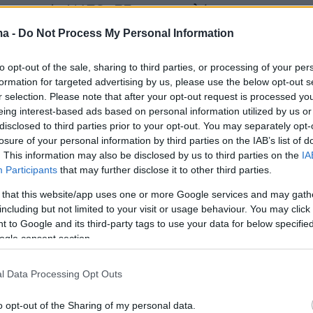
νεργασία ΝΑΤΟ–ΕΕ, στον καλύτερο συντονισ
ροσπαθειών, καθώς και στην ενίσχυση της
ma -
Do Not Process My Personal Information
μυντικής βιομηχανίας μέσω κοινών προμηθει
να αξιοποιήσουν οικονομίες κλίμακας και να
to opt-out of the sale, sharing to third parties, or processing of your per
formation for targeted advertising by us, please use the below opt-out s
τελεσματικότερα τις αυξημένες ανάγκες
r selection. Please note that after your opt-out request is processed y
eing interest-based ads based on personal information utilized by us or
disclosed to third parties prior to your opt-out. You may separately opt-
losure of your personal information by third parties on the IAB’s list of
κης και ο κ.
Ρούτε
αντάλλαξαν επίσης απόψει
. This information may also be disclosed by us to third parties on the
IA
ερες γεωπολιτικές εξελίξεις και τις προκλήσεις
Participants
that may further disclose it to other third parties.
πίζει η ευρωπαϊκή οικονομία σε ένα περιβάλλ
 that this website/app uses one or more Google services and may gath
εθνούς αβεβαιότητας που καθορίζεται από τη
including but not limited to your visit or usage behaviour. You may click 
 ρωσική επιθετικότητα στην Ουκρανία, την κρί
 to Google and its third-party tags to use your data for below specifi
ogle consent section.
τολή, και την ένταση στα Στενά του Ορμούζ, 
τώσεις για τη διεθνή ναυσιπλοΐα και την
l Data Processing Opt Outs
σφάλεια. Χωριστή αναφορά έγινε στην αύξησ
ν απειλών και στις νέες προκλήσεις που
o opt-out of the Sharing of my personal data.