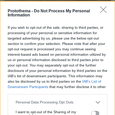
Protothema -
Do Not Process My Personal
Information
If you wish to opt-out of the sale, sharing to third parties, or
processing of your personal or sensitive information for
targeted advertising by us, please use the below opt-out
07.08.2026, 18:22
section to confirm your selection. Please note that after your
«Πόσα θέλεις για το κορίτσι;»: Τουρίστας στην
opt-out request is processed you may continue seeing
Κρήτη ζητά... τιμή για να ασελγήσει σε ανήλικη, τι
interest-based ads based on personal information utilized by
καταγγέλλει ο ιδιοκτήτης επιχείρησης
us or personal information disclosed to third parties prior to
your opt-out. You may separately opt-out of the further
disclosure of your personal information by third parties on the
IAB’s list of downstream participants. This information may
also be disclosed by us to third parties on the
IAB’s List of
Downstream Participants
that may further disclose it to other
third parties.
Please note that this website/app uses one or more Google
Personal Data Processing Opt Outs
services and may gather and store information including but
not limited to your visit or usage behaviour. You may click to
I want to opt-out of the Sharing of my