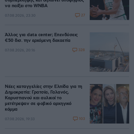
συμπερίληψης και δηλώνει υποψήφιος
να παίξει στο WNBA
27
07.08.2026, 23:30
Άλλος για data center; Επενδύσεις
€50 δισ. την ερχόμενη δεκαετία
328
07.08.2026, 20:16
Νέες καταγγελίες στην Ελπίδα για τη
Δημοκρατία: Γρατσία, Γαλανός,
Καρυστιανού και αυλικοί το
μετέτρεψαν σε φοβικό αρχηγικό
κόμμα
103
07.08.2026, 19:33