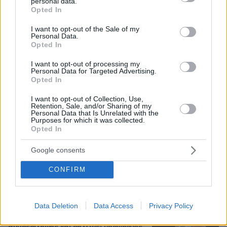
personal data.
grant or deny consent to Google and its third-party tags to
Opted In
use your data for below specified purposes in below Google
consent section.
I want to opt-out of the Sale of my
Personal Data.
Opted In
I want to opt-out of processing my
Personal Data for Targeted Advertising.
Opted In
I want to opt-out of Collection, Use,
Retention, Sale, and/or Sharing of my
Personal Data that Is Unrelated with the
Purposes for which it was collected.
Opted In
07.08.2026, 15:59
Είδος υπό εξαφάνιση οι υπερπολύτεκνοι στην
Google consents
Ελλάδα που γερνάει: Τα... δύο ταψιά μεσημεριανό,
τα επιδόματα, η καθημερινότητά τους
CONFIRM
Βάλθηκε να τρελάνει κόσμο ο Καντέρ:
Data Deletion
Data Access
Privacy Policy
Ο Τούρκος πρώην σέντερ του NBA
δηλώνει ότι πληροί τα κριτήρια...