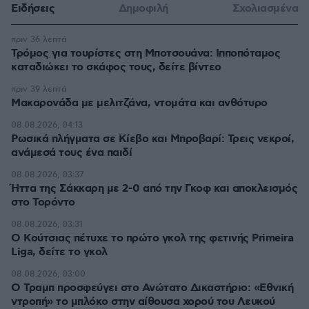
Ειδήσεις
Δημοφιλή
Σχολιασμένα
πριν 36 λεπτά
Τρόμος για τουρίστες στη Μποτσουάνα: Ιπποπόταμος
καταδιώκει το σκάφος τους, δείτε βίντεο
πριν 39 λεπτά
Μακαρονάδα με μελιτζάνα, ντομάτα και ανθότυρο
08.08.2026, 04:13
Ρωσικά πλήγματα σε Κίεβο και Μπροβαρί: Τρεις νεκροί,
ανάμεσά τους ένα παιδί
08.08.2026, 03:37
Ήττα της Σάκκαρη με 2-0 από την Γκοφ και αποκλεισμός
στο Τορόντο
08.08.2026, 03:31
Ο Κούτσιας πέτυχε το πρώτο γκολ της φετινής Primeira
Liga, δείτε το γκολ
08.08.2026, 03:00
Ο Τραμπ προσφεύγει στο Ανώτατο Δικαστήριο: «Εθνική
ντροπή» το μπλόκο στην αίθουσα χορού του Λευκού