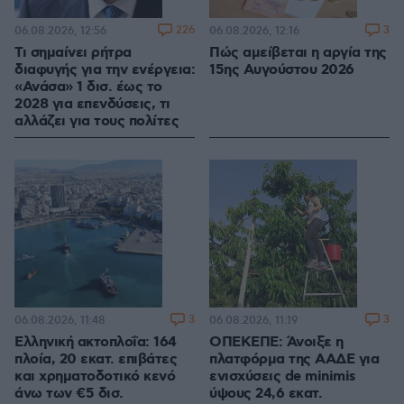
226
3
06.08.2026, 12:56
06.08.2026, 12:16
Τι σημαίνει ρήτρα
Πώς αμείβεται η αργία της
διαφυγής για την ενέργεια:
15ης Αυγούστου 2026
«Ανάσα» 1 δισ. έως το
2028 για επενδύσεις, τι
αλλάζει για τους πολίτες
3
3
06.08.2026, 11:48
06.08.2026, 11:19
Ελληνική ακτοπλοΐα: 164
ΟΠΕΚΕΠΕ: Άνοιξε η
πλοία, 20 εκατ. επιβάτες
πλατφόρμα της ΑΑΔΕ για
και χρηματοδοτικό κενό
ενισχύσεις de minimis
άνω των €5 δισ.
ύψους 24,6 εκατ.