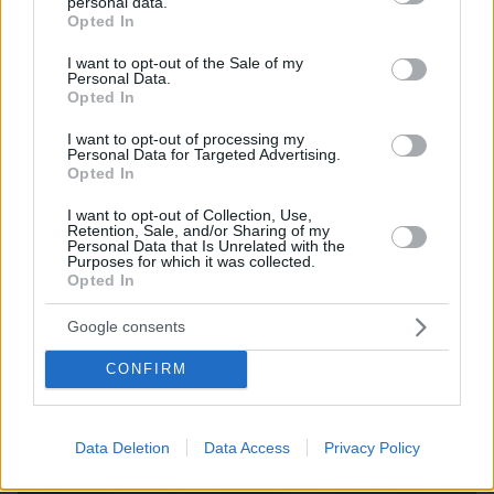
personal data.
grant or deny consent to Google and its third-party tags to
06.08.2026, 08:01
Opted In
use your data for below specified purposes in below Google
Τα φρούτα που επιλέγουν 4 ενδοκρινολόγοι για
consent section.
καλύτερο έλεγχο του σακχάρου – Το ένα μειώνει
I want to opt-out of the Sale of my
Personal Data.
το λίπος στην κοιλιά
Opted In
I want to opt-out of processing my
Personal Data for Targeted Advertising.
Opted In
I want to opt-out of Collection, Use,
Retention, Sale, and/or Sharing of my
Personal Data that Is Unrelated with the
Purposes for which it was collected.
Opted In
Google consents
CONFIRM
Data Deletion
Data Access
Privacy Policy