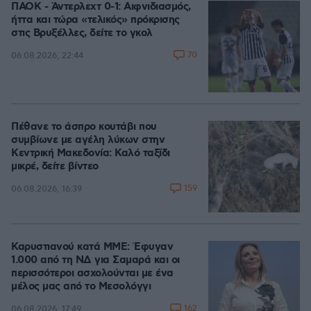
ΠΑΟΚ - Άντερλεχτ 0-1: Αιφνιδιασμός,
ήττα και τώρα «τελικός» πρόκρισης
στις Βρυξέλλες, δείτε το γκολ
70
06.08.2026, 22:44
Πέθανε το άσπρο κουτάβι που
συμβίωνε με αγέλη λύκων στην
Κεντρική Μακεδονία: Καλό ταξίδι
μικρέ, δείτε βίντεο
159
06.08.2026, 16:39
Καρυστιανού κατά ΜΜΕ: Έφυγαν
1.000 από τη ΝΔ για Σαμαρά και οι
περισσότεροι ασχολούνται με ένα
μέλος μας από το Μεσολόγγι
162
06.08.2026, 17:49