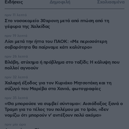
Ειδήσεις
Δημοφιλή
Σχολιασμένα
πριν 11 λεπτά
Στο νοσοκομείο 30χρονη μετά από πτώση από τη
γέφυρα της Χαλκίδας
πριν 19 λεπτά
Λίσι μετά την ήττα του ΠΑΟΚ: «Με περισσότερη
σοβαρότητα θα παίρναμε κάτι καλύτερο»
πριν 26 λεπτά
Βλάβη, ατύχημα ή πρόβλημα στο ταξίδι; Η κάλυψη που
πολλοί αγνοούν
πριν 32 λεπτά
Χαλαρή έξοδος για τον Κυριάκο Μητσοτάκη και τη
σύζυγό του Μαρέβα στα Χανιά, φωτογραφίες
πριν 35 λεπτά
«Θα μπορούσε να συμβεί σύντομα»: Αισιόδοξος ξανά ο
Τραμπ για το τέλος του πολέμου με το Ιράν, «δεν
νομίζω ότι μπορούν ν' αντέξουν πολύ ακόμα»
πριν μία ώρα