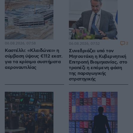
06.08.2026, 07:58
2
06.08.2026, 07:52
Καστέλλι: «Κλειδώνει» η
Συνεδριάζει υπό τον
σύμβαση ύψους €112 εκατ.
Μητσοτάκη η Κυβερνητική
για τα κρίσιμα συστήματα
Επιτροπή Βιομηχανίας, στο
αεροναυτιλίας
τραπέζι η επόμενη φάση
της παραγωγικής
στρατηγικής