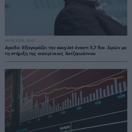
06.08.2026, 18:01
Apollo: Εξαγοράζει την easyJet έναντι 5,7 δισ. λιρών με
τη στήριξη της οικογένειας Χατζηιωάννου