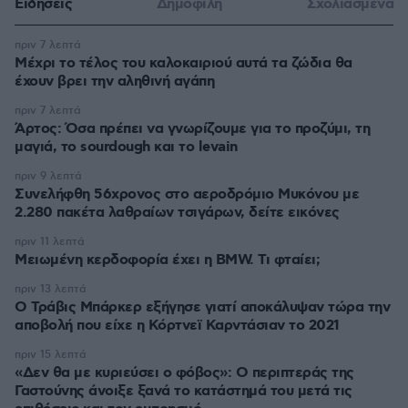
Ειδήσεις
Δημοφιλή
Σχολιασμένα
πριν 7 λεπτά
Μέχρι το τέλος του καλοκαιριού αυτά τα ζώδια θα
έχουν βρει την αληθινή αγάπη
πριν 7 λεπτά
Άρτος: Όσα πρέπει να γνωρίζουμε για το προζύμι, τη
μαγιά, το sourdough και το levain
πριν 9 λεπτά
Συνελήφθη 56χρονος στο αεροδρόμιο Μυκόνου με
2.280 πακέτα λαθραίων τσιγάρων, δείτε εικόνες
πριν 11 λεπτά
Μειωμένη κερδοφορία έχει η BMW. Τι φταίει;
πριν 13 λεπτά
O Τράβις Μπάρκερ εξήγησε γιατί αποκάλυψαν τώρα την
αποβολή που είχε η Κόρτνεϊ Καρντάσιαν το 2021
πριν 15 λεπτά
«Δεν θα με κυριεύσει ο φόβος»: Ο περιπτεράς της
Γαστούνης άνοιξε ξανά το κατάστημά του μετά τις