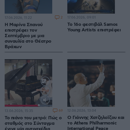
2
17.06.2026, 09:01
17.06.2026, 11:22
Το 16ο φεστιβάλ Samos
H Μαρίνα Σπανού
Young Artists επιστρέφει
επιστρέφει τον
Σεπτέμβριο με μια
συναυλία στο Θέατρο
Βράχων
Loaded
:
100.00%
69
12.06.2026, 13:04
13.06.2026, 15:35
Ο Γιάννης Χατζηλοΐζου και
Το πιάνο του μετρό: Πώς ο
το Athens Philharmonic
σταθμός στο Σύνταγμα
International Peace
έγινε μία αυτοσχέδια