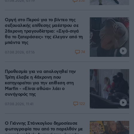
252
07.08.2026, 07:19
Οργή στο Περού για το βίντεο της
σεξουαλικής επίθεσης μαέστρου σε
26χρονη τραγουδίστρια: «Σιγά-σιγά
θα το ξεπεράσεις» της έλεγαν από τη
μπάντα της
74
07.08.2026, 07:16
Προθεσμία για να απολογηθεί την
Τρίτη έλαβε η 46χρονη που
κατηγορείται για την επίθεση στη
Marfin - «Είναι αθώα» λέει ο
συνήγορός της
122
07.08.2026, 11:41
Ο Γιάννης Στάνκογλου δημοσίευσε
φωτογραφία του από το παρελθόν με