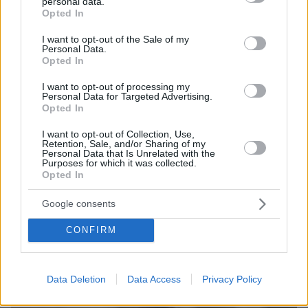
personal data.
grant or deny consent to Google and its third-party tags to
Opted In
use your data for below specified purposes in below Google
consent section.
I want to opt-out of the Sale of my
Personal Data.
Games
Opted In
I want to opt-out of processing my
Personal Data for Targeted Advertising.
Opted In
I want to opt-out of Collection, Use,
Retention, Sale, and/or Sharing of my
Personal Data that Is Unrelated with the
Purposes for which it was collected.
Opted In
Northern Heights
Candy Bub
Cut The Rope
Google consents
ΔΕΙΤΕ ΟΛΑ ΤΑ GAMES
CONFIRM
Best of Network
Data Deletion
Data Access
Privacy Policy