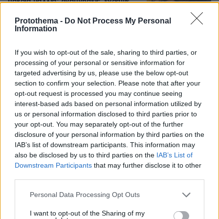
μακριά μαλλιά: Αναμνήσεις, έγραψε
35
07.08.2026, 09:09
Protothema -
Do Not Process My Personal
Information
If you wish to opt-out of the sale, sharing to third parties, or
processing of your personal or sensitive information for
Άγριος καβγάς στη Θήβα: Ρομά πήρε
targeted advertising by us, please use the below opt-out
το αυτοκίνητο και άρχισε να εμβολίζει
section to confirm your selection. Please note that after your
το ΙΧ ενός αλλοδαπού, δείτε βίντεο
opt-out request is processed you may continue seeing
40
07.08.2026, 10:27
interest-based ads based on personal information utilized by
us or personal information disclosed to third parties prior to
your opt-out. You may separately opt-out of the further
disclosure of your personal information by third parties on the
IAB’s list of downstream participants. This information may
Η Ιουλία Καλλιμάνη θύμωσε με θεατή
also be disclosed by us to third parties on the
IAB’s List of
που της πέταξε λουλούδια στην
Downstream Participants
that may further disclose it to other
Ηγουμενίτσα: Του τα επέστρεψε στο
third parties.
κεφάλι και είπε «εσένα σ' αρέσει
αυτό...», δείτε βίντεο
Please note that this website/app uses one or more Google
Personal Data Processing Opt Outs
services and may gather and store information including but
99
07.08.2026, 06:39
not limited to your visit or usage behaviour. You may click to
I want to opt-out of the Sharing of my