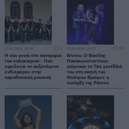
9
128
21.06.2026, 09:50
21.06.2026, 06:53
Η νέα γενιά στα πανηγύρια
Βίντεο: Ο Βασίλης
του καλοκαιριού - Πού
Παπακωνσταντίνου
οφείλεται το αυξανόμενο
γιόρτασε τα 76α γενέθλιά
ενδιαφέρον στην
του στη σκηνή του
παραδοσιακή μουσική
Θεάτρου Βράχων, η
έκπληξη της Ράντου