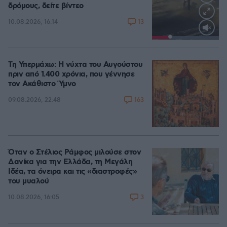
δρόμους, δείτε βίντεο
13
10.08.2026, 16:14
Loaded
:
100.00%
Τη Υπερμάχω: Η νύχτα του Αυγούστου
πριν από 1.400 χρόνια, που γέννησε
τον Ακάθιστο Ύμνο
163
09.08.2026, 22:48
Όταν ο Στέλιος Ράμφος μιλούσε στον
Δανίκα για την Ελλάδα, τη Μεγάλη
Ιδέα, τα όνειρα και τις «διαστροφές»
του μυαλού
3
10.08.2026, 16:05