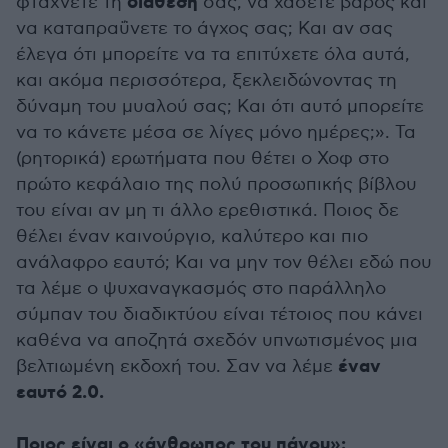
διάθεσή
φτάχνετε τη
σας, να χάσετε βάρος και
να καταπραΰνετε το άγχος σας; Και αν σας
έλεγα ότι μπορείτε να τα επιτύχετε όλα αυτά,
και ακόμα περισσότερα, ξεκλειδώνοντας τη
δύναμη του μυαλού σας; Και ότι αυτό μπορείτε
να το κάνετε μέσα σε λίγες μόνο ημέρες;». Τα
(ρητορικά) ερωτήματα που θέτει ο Χοφ στο
πρώτο κεφάλαιο της πολύ προσωπικής βίβλου
του είναι αν μη τι άλλο ερεθιστικά. Ποιος δε
θέλει έναν καινούργιο, καλύτερο και πιο
ανάλαφρο εαυτό; Και να μην τον θέλει εδώ που
τα λέμε ο ψυχαναγκασμός στο παράλληλο
σύμπαν του διαδικτύου είναι τέτοιος που κάνει
καθένα να αποζητά σχεδόν υπνωτισμένος μια
έναν
βελτιωμένη εκδοχή του. Σαν να λέμε
εαυτό 2.0.
Ποιος είναι ο «άνθρωπος του πάγου»;