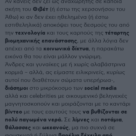
Αν κανείς δεν ζει ως αναχωρητής σε κάποια
Θιβέτ
σκήτη του
(ή έστω της χερσονήσου του
Άθω) κι αν δεν έχει ηθελημένα (ή έστω
εστιθεληλικά) αποκόψει τους δεσμούς του από
τεχνολογία
τέταρτης
την
και τους καρπούς της
βιομηχανικής επανάστασης
, με άλλα λόγια δεν
κοινωνικά δίκτυα
απέχει από τα
, η παρακάτω
εικόνα θα του είναι μάλλον γνώριμη.
Άνδρες και γυναίκες με ή χωρίς αλαβάστρινα
κορμιά – αλλά, ας είμαστε ειλικρινείς, κυρίως
αυτοί που διαθέτουν σώματα υπερήρωα-,
διάσημοι
social media
στο μικρόκοσμο των
αλλά και celebrities με οικουμενικό βεληνεκές
μαγνητοσκοπούν και μοιράζονται με το καντάρι
βίντεο
να βυθίζονται σε
με τους εαυτούς τους
πολύ παγωμένα νερά.
λίμνες
ποτάμια
Σε
και
,
θάλασσες
ωκεανούς
και
, μα πιο συχνά σε
βαρέλια ξέχειλα από
φουσκωτά ή ξύλινα