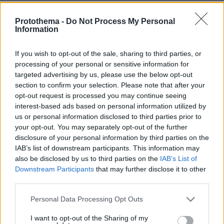
Η μέθοδος του Χοφ βασίζεται εν πολλοίς στον
ασκήσεων αναπνοής.
έλεγχο του νου μέσω
Αν
Protothema -
Do Not Process My Personal
Information
μυαλό
σώμα
το
πειστεί, το
δεν έχει παρά να
ακολουθήσει, σύμφωνα με τον Ολλανδό. Και
If you wish to opt-out of the sale, sharing to third parties, or
φυσικά στο βιβλίο του περιλαμβάνονται
processing of your personal or sensitive information for
διάφοροι μπούσουλες: από το βασικό
targeted advertising by us, please use the below opt-out
section to confirm your selection. Please note that after your
πρωτόκολλο αναπνοής αλλά και ελέγχου του
opt-out request is processed you may continue seeing
τρόπου σκέψης μέχρι μια αναλυτική άσκηση
interest-based ads based on personal information utilized by
hangover
για να ξεπεράσει κανείς το
σε μόλις
us or personal information disclosed to third parties prior to
20 λεπτά της ώρας. Ο ίδιος, που έχει διαθέσει
your opt-out. You may separately opt-out of the further
τον εαυτό του πολλάκις ως πειραματόζωο σε
disclosure of your personal information by third parties on the
IAB’s list of downstream participants. This information may
πανεπιστημιακές ομάδες οι οποίες
also be disclosed by us to third parties on the
IAB’s List of
προσπαθούν να αποκρυπτογραφήσουν τον
Downstream Participants
that may further disclose it to other
τρόπο που ο οργανισμός του καταπολεμά τις
third parties.
κυτοκίνες οι οποίες προκαλούν τη φλεγμονή,
Please note that this website/app uses one or more Google
Personal Data Processing Opt Outs
υποστηρίζει με ζέση ιεροκήρυκα ότι η μέθοδός
services and may gather and store information including but
του μπορεί ακόμα να βοηθήσει στη θεαματική
not limited to your visit or usage behaviour. You may click to
I want to opt-out of the Sharing of my