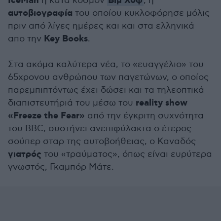
IceMan
Βιμ
Χοφ
ή κατά κόσμον
, η
αυτοβιογραφία
του οποίου κυκλοφόρησε μόλις
πριν από λίγες ημέρες και και στα ελληνικά
Key Books
απο την
.
Στα ακόμα καλύτερα νέα, το «ευαγγέλιο» του
65χρονου ανθρώπου των παγετώνων, ο οποίος
παρεμπιπτόντως έχει δώσει και τα τηλεοπτικά
reality show
διαπιστευτήριά του μέσω του
«Freeze the Fear»
από την έγκριτη συχνότητα
του BBC, συστήνει ανεπιφύλακτα ο έτερος
σούπερ σταρ της αυτοβοήθειας, ο Καναδός
γιατρός
του «τραύματος», όπως είναι ευρύτερα
γνωστός, Γκαμπόρ Μάτε.