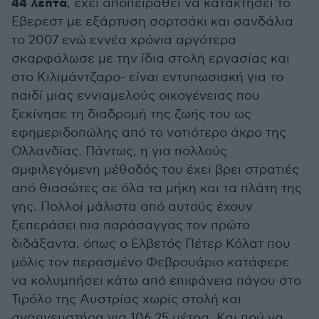
44 λεπτά
, έχει αποπειραθεί να κατακτήσει το
Εβερεστ με εξάρτυση σορτσάκι και σανδάλια
το 2007 ενώ εννέα χρόνια αργότερα
σκαρφάλωσε με την ίδια στολή εργασίας και
στο Κιλιμάντζαρο- είναι εντυπωσιακή για το
παιδί μιας εννιαμελούς οικογένειας που
ξεκίνησε τη διαδρομή της ζωής του ως
εφημεριδοπώλης από το νοτιότερο άκρο της
Ολλανδίας. Πάντως, η για πολλούς
αμφιλεγόμενη μέθοδός του έχει βρει στρατιές
από θιασώτες σε όλα τα μήκη και τα πλάτη της
γης. Πολλοί μάλιστα από αυτούς έχουν
ξεπεράσει πια παράσαγγας τον πρώτο
διδάξαντα, όπως ο Ελβετός Πέτερ Κόλατ που
μόλις τον περασμένο Φεβρουάριο κατάφερε
να κολυμπήσει κάτω από επιφάνεια πάγου στο
Τιρόλο της Αυστρίας χωρίς στολή και
αναπνευστήρα για 106,25 μέτρα. Και πού να