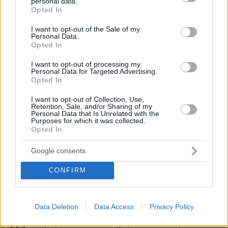
personal data.
βελτίωση των αθλητικών επιδόσεων, στην
grant or deny consent to Google and its third-party tags to
Opted In
use your data for below specified purposes in below Google
άμβλυνση των συμπτωμάτων ασθενειών όπως
consent section.
I want to opt-out of the Sale of my
η ελκώδης κολίτιδα και η σκλήρυνση κατά
Personal Data.
πλάκας ενώ τη θεωρεί θαυματουργή και για
Opted In
την αύξηση της σεξουαλικής διάθεσης.
I want to opt-out of processing my
Επισημαίνεται ωστόσο ότι τόσο η Αμερικανική
Personal Data for Targeted Advertising.
Opted In
όσο και η Βρετανική Εταιρία Καρδιολογίας
συνιστούν τη συμβουλή και την
I want to opt-out of Collection, Use,
Retention, Sale, and/or Sharing of my
παρακολούθηση από γιατρό σε όλους τους
Personal Data that Is Unrelated with the
Purposes for which it was collected.
επίδοξους μύστες της μεθόδου του Βιμ Χοφ.
Opted In
Η οικουμενική διασημότητα που απολαμβάνει
Google consents
πάντως χάρη στα ανδραγαθήματά του – έχει
CONFIRM
ξυπόλητος
τρέξει
ημιμαραθώνιο σε πάγο στη
Φινλανδία
σε 2 ώρες και 16 λεπτά, έχει
κολυμπήσει κάτω από επιφάνεια πάγου για 57,5
Data Deletion
Data Access
Privacy Policy
έχει μείνει μέσα σε παγωμένο νερό για
μέτρα,