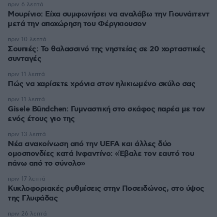
πριν 6 λεπτά
Μουρίνιο: Είχα συμφωνήσει να αναλάβω την Γιουνάιτεντ
μετά την αποχώρηση του Φέργκιουσον
πριν 10 λεπτά
Σουπιές: Το θαλασσινό της νηστείας σε 20 χορταστικές
συνταγές
πριν 11 λεπτά
Πώς να χαρίσετε χρόνια στον ηλικιωμένο σκύλο σας
πριν 11 λεπτά
Gisele Bündchen: Γυμναστική στο σκάφος παρέα με τον
ενός έτους γιο της
πριν 13 λεπτά
Νέα ανακοίνωση από την UEFA και άλλες δύο
ομοσπονδίες κατά Ινφαντίνο: «Έβαλε τον εαυτό του
πάνω από το σύνολο»
πριν 17 λεπτά
Κυκλοφοριακές ρυθμίσεις στην Ποσειδώνος, στο ύψος
της Γλυφάδας
πριν 26 λεπτά