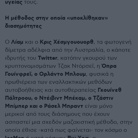
υγείας
τους.
Η μέθοδος στην οποία «υποκλίθηκαν»
διασημότητες
Λίαμ
Κρις Χέσμγουουορθ
Ο
και ο
, τα φωτογενή
δίμετρα αδέλφια από την Αυστραλία, ο κάποτε
Twitter
ιδρυτής του
, κατόπιν γκουρού των
Όπρα
κρυπτονομισμάτων Τζακ Ντόρσεϊ, η
Γουίνφρεϊ, ο Ορλάντο Μπλουμ
, φυσικά η
πρωθιέρεια των εναλλακτικών μεθόδων
Γκουίνεθ
αυτοβοήθειας και αυτοθεραπείας
Πάλτροου, ο Ντέιβιντ Μπέκαμ, ο Τζάστιν
Μπίμπερ και ο Ράσελ Μπραντ
είναι μόνο
μερικοί από τους διάσημους που έχουν
ασπαστεί μια σχεδόν μαζοχιστική μέθοδο, στην
οποία έθισε -κατά πως φαίνεται- τον κόσμο ο