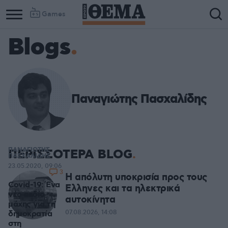
Games
Blogs
Παναγιώτης Πασχαλίδης
ΠΑΝΑΓΙΩΤΗΣ
ΠΕΡΙΣΣΟΤΕΡΑ BLOG
ΠΑΣΧΑΛΙΔΗΣ
23.05.2020, 09:06
3
Η απόλυτη υποκρισία προς τους
Covid-19: Ένα
Ελληνες και τα ηλεκτρικά
νέο πεδίο
αυτοκίνητα
μάχης για τη
δημοκρατία
07.08.2026, 14:08
στη