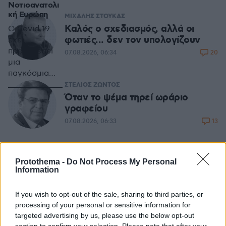
Nοτιοανατολι
κή Ευρώπη
ΜΙΧΑΛΗΣ ΣΤΟΥΚΑΣ
Καλός ο σχεδιασμός, αλλά οι
Ο Covid-19
φωτιές... δεν τον υπολογίζουν
έχει
προκαλέσει
20
07.08.2026, 06:34
μια
παγκόσμια
κρίση
ΣΤΕΛΙΟΣ ΖΩΝΤΟΣ
υγειονομικού
Όταν το ψέμα τηρεί ωράριο
χαρακτήρα
γραφείου
καθώς και μια
13
07.08.2026, 06:33
γεωπολιτική
αντιπαράθεση
διαφορετικών
ΠΑΝΟΣ ΛΟΥΚΑΚΟΣ
Protothema -
Do Not Process My Personal
αφηγημάτων
Επάγγελμα βουλευτής: το «ηθικό»
Information
με πολιτικές
και το υλικό «πλεονέκτημα»
προεκτάσεις.
115
07.08.2026, 06:33
If you wish to opt-out of the sale, sharing to third parties, or
Τα βαλκανικά
processing of your personal or sensitive information for
κράτη
targeted advertising by us, please use the below opt-out
αποτελούν το
ΓΙΑΝΝΗΣ ΣΕΡΕΤΗΣ
section to confirm your selection. Please note that after your