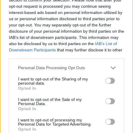
πιο πρόσφατο
Τεράστιο πρόβλημα στη μεσαία
opt-out request is processed you may continue seeing
πεδίο μάχης.
γραμμή, αποδοκιμασίες, πίεση και
interest-based ads based on personal information utilized by
εναλλακτικές
us or personal information disclosed to third parties prior to
25
your opt-out. You may separately opt-out of the further
06.08.2026, 09:27
disclosure of your personal information by third parties on the
IAB’s list of downstream participants. This information may
also be disclosed by us to third parties on the
IAB’s List of
Downstream Participants
that may further disclose it to other
third parties.
Please note that this website/app uses one or more Google
Personal Data Processing Opt Outs
services and may gather and store information including but
not limited to your visit or usage behaviour. You may click to
I want to opt-out of the Sharing of my
personal data.
grant or deny consent to Google and its third-party tags to
Opted In
use your data for below specified purposes in below Google
consent section.
I want to opt-out of the Sale of my
Personal Data.
Opted In
I want to opt-out of processing my
Personal Data for Targeted Advertising.
Opted In