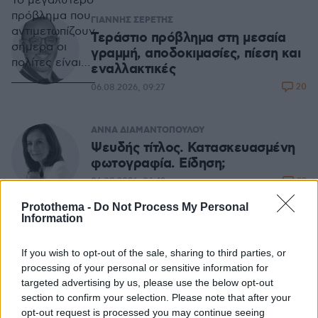
Το μεγαλύτερο
πρόβλημα που
ΓΙΑΝΝΗΣ ΣΕΡΕΤΗΣ
αντιμετωπίζουν
Τεράστιο πρόβλημα στη μεσαία
σήμερα οι
γραμμή, αποδοκιμασίες, πίεση και
πολίτες είναι
εναλλακτικές
το βάρος του
20
06.08.2026, 09:27
ιδιωτικού
χρέους, διότι
τα τελευταία
ΑΝΝΑ ΔΙΑΜΑΝΤΟΠΟΥΛΟΥ
χρόνια οι
Ψευδής τίτλος. Κατασκευασμένη
τράπεζες
φωτογραφία. Είδηση;
έχουν
93
06.08.2026, 06:42
εξασφαλίσει
ένα είδος
Protothema -
Do Not Process My Personal
αυτονομίας,
Information
ΑΦΡΟΔΙΤΗ ΓΡΑΜΜΕΛΗ
παράγοντας
Μαρία Σιαμπάνου: Από τον
αδιανόητες
If you wish to opt-out of the sale, sharing to third parties, or
δημόσιο «λιθοβολισμό» στην
αδικίες.
processing of your personal or sensitive information for
διαδικτυακή αποθέωση
targeted advertising by us, please use the below opt-out
33
05.08.2026, 10:49
section to confirm your selection. Please note that after your
opt-out request is processed you may continue seeing