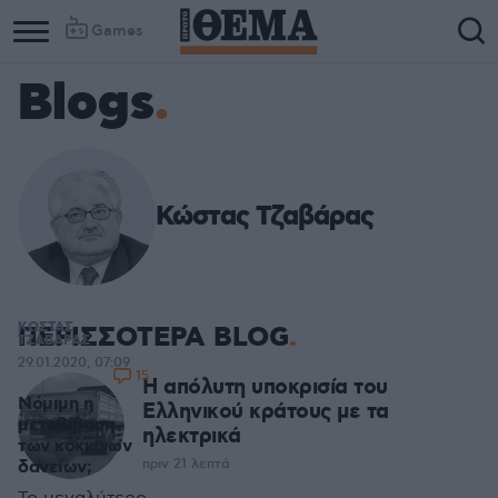
Games
Blogs
Κώστας Τζαβάρας
ΚΩΣΤΑΣ
ΠΕΡΙΣΣΟΤΕΡΑ BLOG
ΤΖΑΒΑΡΑΣ
29.01.2020, 07:09
15
Η απόλυτη υποκρισία του
Νόμιμη η
Ελληνικού κράτους με τα
μεταβίβαση
ηλεκτρικά
των κόκκινων
δανείων;
πριν 21 λεπτά