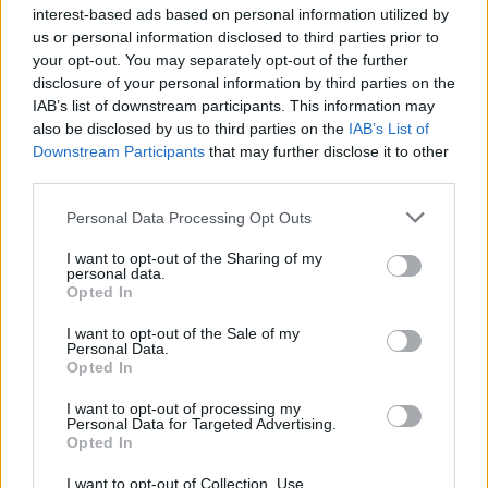
interest-based ads based on personal information utilized by
ΓΡΗΓΟΡΗΣ ΝΙΚΟΛΟΠΟΥΛΟΣ
us or personal information disclosed to third parties prior to
Μας αφορά: Ψηφιακό Ευρώ
your opt-out. You may separately opt-out of the further
(θετικό) - Chat Control
disclosure of your personal information by third parties on the
(επικίνδυνο)
IAB’s list of downstream participants. This information may
16
05.08.2026, 06:21
also be disclosed by us to third parties on the
IAB’s List of
Downstream Participants
that may further disclose it to other
third parties.
Please note that this website/app uses one or more Google
Personal Data Processing Opt Outs
services and may gather and store information including but
not limited to your visit or usage behaviour. You may click to
I want to opt-out of the Sharing of my
personal data.
grant or deny consent to Google and its third-party tags to
Opted In
use your data for below specified purposes in below Google
consent section.
I want to opt-out of the Sale of my
Personal Data.
Opted In
I want to opt-out of processing my
Personal Data for Targeted Advertising.
Opted In
I want to opt-out of Collection, Use,