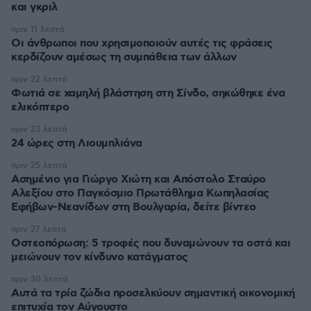
και γκριλ
πριν 11 λεπτά
Οι άνθρωποι που χρησιμοποιούν αυτές τις φράσεις
κερδίζουν αμέσως τη συμπάθεια των άλλων
πριν 22 λεπτά
Φωτιά σε χαμηλή βλάστηση στη Σίνδο, σηκώθηκε ένα
ελικόπτερο
πριν 23 λεπτά
24 ώρες στη Λιουμπλιάνα
πριν 25 λεπτά
Ασημένιο για Γιώργο Χιώτη και Απόστολο Σταύρο
Αλεξίου στο Παγκόσμιο Πρωτάθλημα Κωπηλασίας
Εφήβων-Νεανίδων στη Βουλγαρία, δείτε βίντεο
πριν 27 λεπτά
Οστεοπόρωση: 5 τροφές που δυναμώνουν τα οστά και
μειώνουν τον κίνδυνο κατάγματος
πριν 30 λεπτά
Αυτά τα τρία ζώδια προσελκύουν σημαντική οικονομική
επιτυχία τον Αύγουστο