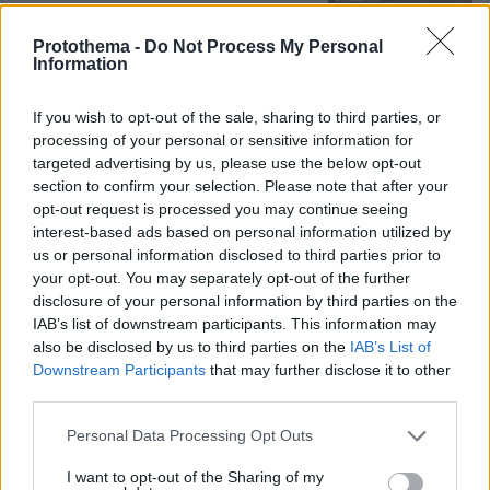
Protothema -
Do Not Process My Personal
Information
Το «σκουλήκι του διαβόλου» που ζει
1,3 χιλιόμετρα κάτω από τη Γη και
αλλάζει όσα γνωρίζαμε για τη ζωή:
If you wish to opt-out of the sale, sharing to third parties, or
«Οι άνθρωποι δεν κυβερνάμε τον
processing of your personal or sensitive information for
κόσμο»
targeted advertising by us, please use the below opt-out
74
08.08.2026, 08:57
section to confirm your selection. Please note that after your
opt-out request is processed you may continue seeing
interest-based ads based on personal information utilized by
Συνετρίβη πυροσβεστικό ελικόπτερο
us or personal information disclosed to third parties prior to
ενώ επιχειρούσε σε μεγάλη δασική
your opt-out. You may separately opt-out of the further
πυρκαγιά στη Γιούτα
disclosure of your personal information by third parties on the
IAB’s list of downstream participants. This information may
08.08.2026, 09:34
also be disclosed by us to third parties on the
IAB’s List of
Downstream Participants
that may further disclose it to other
third parties.
Please note that this website/app uses one or more Google
Personal Data Processing Opt Outs
services and may gather and store information including but
Games
not limited to your visit or usage behaviour. You may click to
I want to opt-out of the Sharing of my