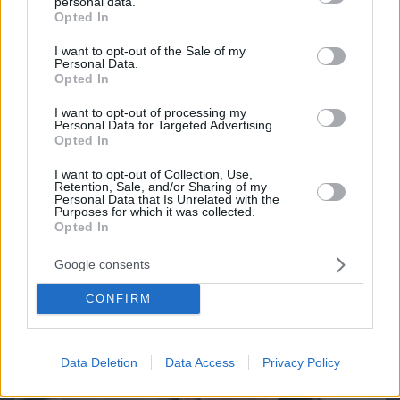
personal data.
grant or deny consent to Google and its third-party tags to
Opted In
use your data for below specified purposes in below Google
consent section.
I want to opt-out of the Sale of my
Personal Data.
Opted In
I want to opt-out of processing my
Personal Data for Targeted Advertising.
Northern Heights
Candy Bub
Cut The Rope
Opted In
I want to opt-out of Collection, Use,
Retention, Sale, and/or Sharing of my
ΔΕΙΤΕ ΟΛΑ ΤΑ GAMES
Personal Data that Is Unrelated with the
Purposes for which it was collected.
Best of Network
Opted In
Google consents
CONFIRM
Data Deletion
Data Access
Privacy Policy