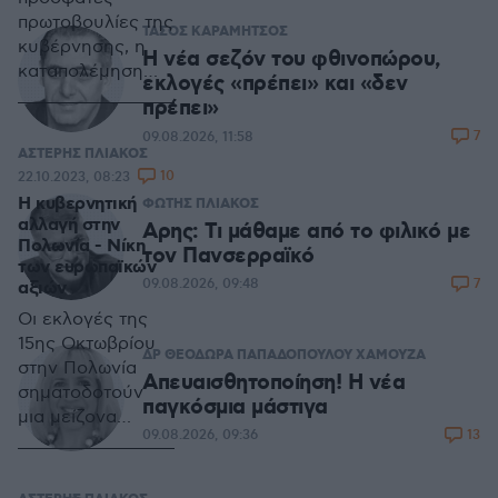
πρωτοβουλίες της
ΤΑΣΟΣ ΚΑΡΑΜΗΤΣΟΣ
κυβέρνησης, η
Η νέα σεζόν του φθινοπώρου,
καταπολέμηση
εκλογές «πρέπει» και «δεν
της
πρέπει»
φοροδιαφυγής
7
09.08.2026, 11:58
συνιστά μείζονα
ΑΣΤΕΡΗΣ ΠΛΙΑΚΟΣ
θετική
10
22.10.2023, 08:23
παρέμβαση για
Η κυβερνητική
ΦΩΤΗΣ ΠΛΙΑΚΟΣ
μια υγιέστερη
αλλαγή στην
Αρης: Τι μάθαμε από το φιλικό με
λειτουργία της
Πολωνία - Νίκη
τον Πανσερραϊκό
των ευρωπαϊκών
οικονομίας και όχι
7
09.08.2026, 09:48
αξιών
μόνο.
Οι εκλογές της
15ης Οκτωβρίου
ΔΡ ΘΕΟΔΩΡΑ ΠΑΠΑΔΟΠΟΥΛΟΥ ΧΑΜΟΥΖΑ
στην Πολωνία
Απευαισθητοποίηση! Η νέα
σηματοδοτούν
παγκόσμια μάστιγα
μια μείζονα
13
09.08.2026, 09:36
αλλαγή στην
μέχρι τώρα
αρνητική στάση