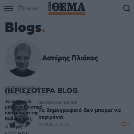
Games
Blogs
Αστέρης Πλιάκος
ΑΣΤΕΡΗΣ ΠΛΙΑΚΟΣ
ΠΕΡΙΣΣΟΤΕΡΑ BLOG
1
04.11.2023, 08:35
Το αναγκαίο
ΠΑΥΛΟΣ ΜΑΡΙΝΑΚΗΣ
μεταρρυθμιστικό
Το δημογραφικό δεν μπορεί να
πρόγραμμα της
περιμένει
Κυβέρνησης
9
09.08.2026, 16:03
Από τις
πρόσφατες