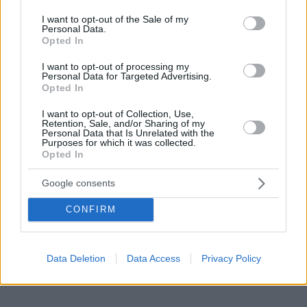
use your data for below specified purposes in below Google
Σύνταγμα
consent section.
I want to opt-out of the Sale of my
Personal Data.
ΑΣΤΕΡΗΣ ΠΛΙΑΚΟΣ
Opted In
2
26.03.2022, 08:53
Ενεργειακή
I want to opt-out of processing my
ακρίβεια και
Personal Data for Targeted Advertising.
Opted In
συντεταγμένη
πολιτεία
I want to opt-out of Collection, Use,
Δεν νοείται
Retention, Sale, and/or Sharing of my
Personal Data that Is Unrelated with the
συντεταγμένη
Purposes for which it was collected.
πολιτεία χωρίς
Opted In
θεσμούς ικανούς
να προβλέπουν,
Google consents
σχεδιάζουν και
CONFIRM
εξασφαλίζουν για
τους πολίτες τα
ύψιστα έννομα
αγαθά που είναι η
Data Deletion
Data Access
Privacy Policy
ειρήνη, η
ευημερία και η
προάσπιση των