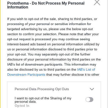
για την
Protothema -
Do Not Process My Personal
εξυπηρέτηση του
Information
ανθρώπου
If you wish to opt-out of the sale, sharing to third parties, or
processing of your personal or sensitive information for
ΑΣΤΕΡΗΣ ΠΛΙΑΚΟΣ
1
17.09.2023, 08:10
targeted advertising by us, please use the below opt-out
section to confirm your selection. Please note that after your
Η κατάσταση της
Ένωσης 2023: νέα
opt-out request is processed you may continue seeing
εποχή, νέες
interest-based ads based on personal information utilized by
πολιτικές και
us or personal information disclosed to third parties prior to
δράσεις
your opt-out. You may separately opt-out of the further
disclosure of your personal information by third parties on the
Είναι γνωστό ότι η
IAB’s list of downstream participants. This information may
Ευρωπαϊκή Ένωση
also be disclosed by us to third parties on the
IAB’s List of
υιοθετεί έννοιες-
Downstream Participants
that may further disclose it to other
σύμβολα που
third parties.
θυμίζουν ένα
ομοσπονδιακό
Please note that this website/app uses one or more Google
Personal Data Processing Opt Outs
κράτος, όπως
services and may gather and store information including but
Ευρωπαϊκή
not limited to your visit or usage behaviour. You may click to
I want to opt-out of the Sharing of my
personal data.
ιθαγένεια και
grant or deny consent to Google and its third-party tags to
Opted In
Ευρωπαϊκό