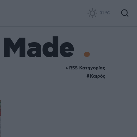
31
°C
 Made
RSS Κατηγορίας
Καιρός