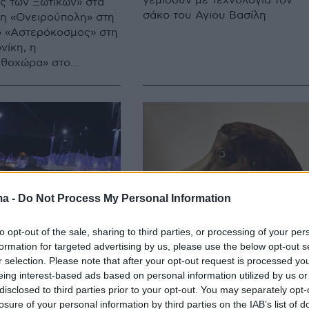
γεμίσουν με τεχνολογία τον
ς των Ξωτικών» στα
σάκο του Αγιου Βασίλη
 η «Ονειρούπολη» στη
ο «Αστερόκοσμος» στη
νίκη, η
θοχώρα» στο
 Χαλκιδικής, το
των Χριστουγέννων»
ια και πολλά άλλα, σε
ς γωνιές της Ελλάδας
 για να «φωτίσουν» τις
των γιορτών
ma -
Do Not Process My Personal Information
to opt-out of the sale, sharing to third parties, or processing of your per
formation for targeted advertising by us, please use the below opt-out s
r selection. Please note that after your opt-out request is processed y
eing interest-based ads based on personal information utilized by us or
12.12.2014, 09:51
5
disclosed to third parties prior to your opt-out. You may separately opt-
Η «Εξαφάνιση των
losure of your personal information by third parties on the IAB’s list of