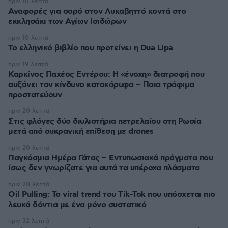
πριν 10 λεπτά
Αναφορές για σορό στον Λυκαβηττό κοντά στο
εκκλησάκι των Αγίων Ισιδώρων
πριν 10 λεπτά
Το ελληνικό βιβλίο που προτείνει η Dua Lipa
πριν 19 λεπτά
Καρκίνος Παχέος Εντέρου: Η «ένοχη» διατροφή που
αυξάνει τον κίνδυνο κατακόρυφα – Ποια τρόφιμα
προστατεύουν
πριν 20 λεπτά
Στις φλόγες δύο διυλιστήρια πετρελαίου στη Ρωσία
μετά από ουκρανική επίθεση με drones
πριν 20 λεπτά
Παγκόσμια Ημέρα Γάτας – Εντυπωσιακά πράγματα που
ίσως δεν γνωρίζατε για αυτά τα υπέροχα πλάσματα
πριν 20 λεπτά
Oil Pulling: To viral trend του Tik-Tok που υπόσχεται πιο
λευκά δόντια με ένα μόνο συστατικό
πριν 32 λεπτά