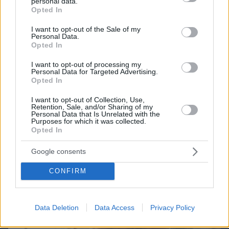
personal data.
grant or deny consent to Google and its third-party tags to
Opted In
Games
use your data for below specified purposes in below Google
consent section.
I want to opt-out of the Sale of my
Personal Data.
Opted In
I want to opt-out of processing my
Personal Data for Targeted Advertising.
Opted In
I want to opt-out of Collection, Use,
Northern Heights
Candy Bub
Cut The Rope
Retention, Sale, and/or Sharing of my
Personal Data that Is Unrelated with the
Purposes for which it was collected.
Opted In
ΔΕΙΤΕ ΟΛΑ ΤΑ GAMES
Google consents
Best of Network
CONFIRM
Data Deletion
Data Access
Privacy Policy