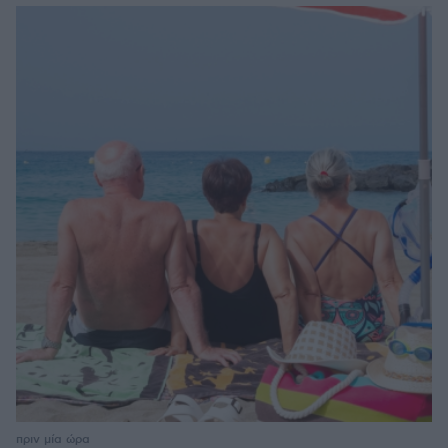
πριν μία ώρα