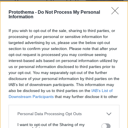
442
07.08.2026, 18:22
Protothema -
Do Not Process My Personal
Information
If you wish to opt-out of the sale, sharing to third parties, or
Η φωτογραφία του Τσιτσιπά αγκαλιά
processing of your personal or sensitive information for
με τη σύντροφό του στην Ελβετία και
η βραδινή έξοδός τους για φαγητό
targeted advertising by us, please use the below opt-out
section to confirm your selection. Please note that after your
52
08.08.2026, 09:14
opt-out request is processed you may continue seeing
interest-based ads based on personal information utilized by
us or personal information disclosed to third parties prior to
your opt-out. You may separately opt-out of the further
disclosure of your personal information by third parties on the
Ο «Δράκος» του Λονδίνου: 40χρονος
IAB’s list of downstream participants. This information may
με προβλήματα όρασης σκότωνε και
also be disclosed by us to third parties on the
IAB’s List of
βίαζε γυναίκες, η αστυνομία τον είχε
Downstream Participants
that may further disclose it to other
συλλάβει και τον άφησε ελεύθερο
third parties.
72
07.08.2026, 22:54
Please note that this website/app uses one or more Google
Personal Data Processing Opt Outs
services and may gather and store information including but
not limited to your visit or usage behaviour. You may click to
I want to opt-out of the Sharing of my