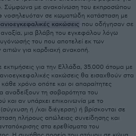
ό. Σύμφωνα με ανακοίνωση του εκπροσώπου
he νοσηλευόταν σε κωματώδη κατάσταση με
ανιοεγκεφαλικές κακώσεις
που οδήγησαν σε
 ανοξία, μια βλάβη του εγκεφάλου λόγω
ξυγόνωσής του που αποτελεί εκ των
αιτιών για καρδιακή ανακοπή.
εκτιμήσεις για την Ελλάδα, 35.000 άτομα με
ανιοεγκεφαλικές κακώσεις θα εισαχθούν στα
κάθε χρόνο οπότε και οι απαραίτητες
θα αναδείξουν τη σοβαρότητα του
ύ και αν υπάρχει επικοινωνία με το
(σύγχυση ή /και διέγερση) ή βρίσκονται σε
σταση πλήρους απώλειας συνείδησης και
ανταπόκρισης στα ερεθίσματα του
τος. Η συνήθης πορεία του ατόμου σε κώμα,