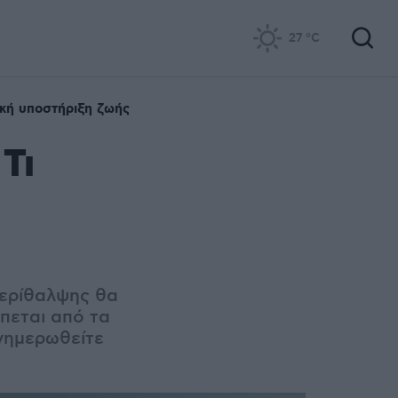
27
°C
κή υποστήριξη ζωής
Τι
περίθαλψης θα
πεται από τα
νημερωθείτε