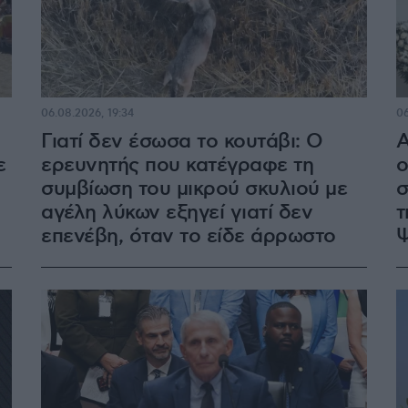
06.08.2026, 19:34
06
Γιατί δεν έσωσα το κουτάβι: Ο
Α
ε
ερευνητής που κατέγραφε τη
ο
συμβίωση του μικρού σκυλιού με
σ
αγέλη λύκων εξηγεί γιατί δεν
τ
επενέβη, όταν το είδε άρρωστο
Ψ