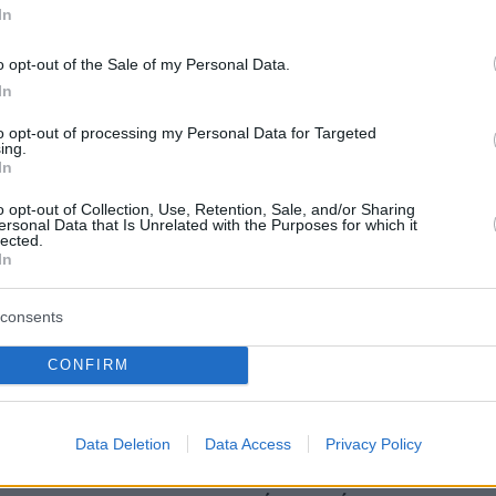
In
Ειδήσεις
Δημοφιλή
Σχολιασμέν
ΗΣΕΩΝ
o opt-out of the Sale of my Personal Data.
In
τε τη γάτα σας να
πριν 27 λεπτά
to opt-out of processing my Personal Data for Targeted
ουβί της
Καλύτερη η εικόνα της φωτιάς στη
ing.
Κολυμπάδα Σκύρου, επιχειρούν
In
μόνο επίγειες δυνάμεις
l Street μετά τα
o opt-out of Collection, Use, Retention, Sale, and/or Sharing
αβεβαιότητας για
πριν 36 λεπτά
ersonal Data that Is Unrelated with the Purposes for which it
lected.
ρέλαιο και τη Fed
Διατάχθηκε ΕΔΕ για τους
In
αστυνομικούς που εμπλέκονται
στην υπόθεση της 75χρονης στα
χρονη που
Χανιά
consents
α την επίθεση στη
ίντεο
πριν 37 λεπτά
CONFIRM
Νυχτερινή εργασία: Τι συμβαίνει
στο σώμα όταν το βιολογικό ρολόι
 συνήθειες της Gen Z
απορρυθμίζεται
φώσουν νέες τάσεις
Data Deletion
Data Access
Privacy Policy
πριν 38 λεπτά
5 κλασικά γλυκά και ποτά στα οποί