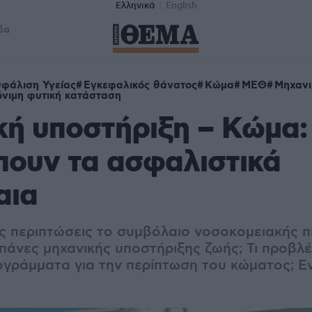
Ελληνικά
English
δα
φάλιση Υγείας
Εγκεφαλικός θάνατος
Κώμα
ΜΕΘ
Μηχανι
νιμη φυτική κατάσταση
ή υποστήριξη – Κώμα: 
πουν τα ασφαλιστικά
αια
ες περιπτώσεις το συμβόλαιο νοσοκομειακής 
πάνες μηχανικής υποστήριξης ζωής; Τι προβλέ
ογράμματα για την περίπτωση του κώματος; Ε