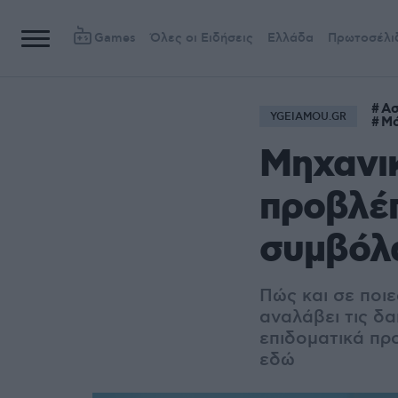
Games
Όλες οι Ειδήσεις
Ελλάδα
Πρωτοσέλι
Ασ
YGEIAMOU.GR
Μό
Μηχανικ
προβλέ
συμβόλ
Πώς και σε ποι
αναλάβει τις δα
επιδοματικά πρ
εδώ