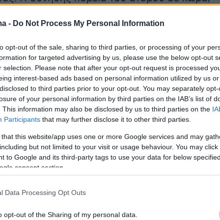
καταλήξει, είναι η βελτίωση της κατάστασής
ma -
Do Not Process My Personal Information
πό δύο έως τέσσερις εβδομάδες ή η
σε μη αναστρέψιμο ή παρατεταμένο κώμα, το
to opt-out of the sale, sharing to third parties, or processing of your per
μα ή εξακολουθητική/μόνιμη φυτική
formation for targeted advertising by us, please use the below opt-out s
Permanent Vegetative State).
r selection. Please note that after your opt-out request is processed y
eing interest-based ads based on personal information utilized by us or
disclosed to third parties prior to your opt-out. You may separately opt-
losure of your personal information by third parties on the IAB’s list of
ερισσότερα στο
ygeiamou.gr
. This information may also be disclosed by us to third parties on the
IA
Participants
that may further disclose it to other third parties.
 that this website/app uses one or more Google services and may gath
protothema.gr στο Google News
το
και μάθετε πρώτοι
including but not limited to your visit or usage behaviour. You may click 
εις
 to Google and its third-party tags to use your data for below specifi
ogle consent section.
Ειδήσεις
 τελευταίες
από την Ελλάδα και τον Κόσμο, τη
Protothema.gr
μβαίνουν, στο
l Data Processing Opt Outs
o opt-out of the Sharing of my personal data.