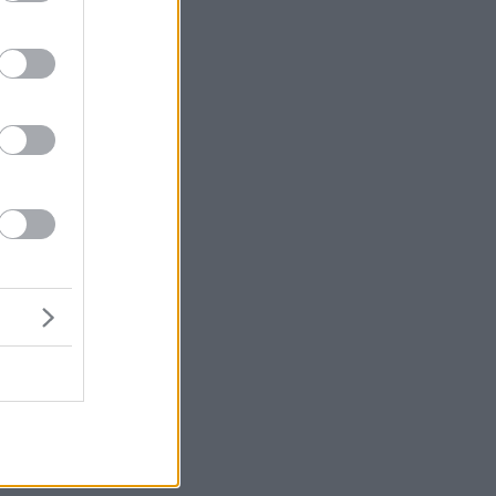
α
ν
α