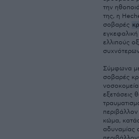
την ηθοποι
της, η Hec
σοβαρές
κρ
εγκεφαλική
ελλιπούς ο
συχνότερων 
Σύμφωνα με 
σοβαρές κρ
νοσοκομεία 
εξετάσεις 
τραυματισμο
περιβάλλον 
κώμα, κατά
αδυναμίας 
περιβάλλον