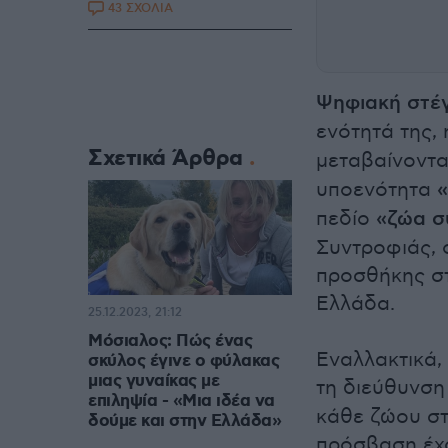
43 ΣΧΟΛΙΑ
Ψηφιακή στέ
ενότητά της,
Σχετικά Άρθρα
μεταβαίνοντα
υποενότητα
«
πεδίο
«ζώα σ
Συντροφιάς, 
προσθήκης στο
Ελλάδα.
25.12.2023, 21:12
Μόσιαλος: Πώς ένας
Εναλλακτικά,
σκύλος έγινε ο φύλακας
μιας γυναίκας με
τη διεύθυνσ
επιληψία - «Μια ιδέα να
κάθε ζώου στ
δούμε και στην Ελλάδα»
πρόσβαση έχο