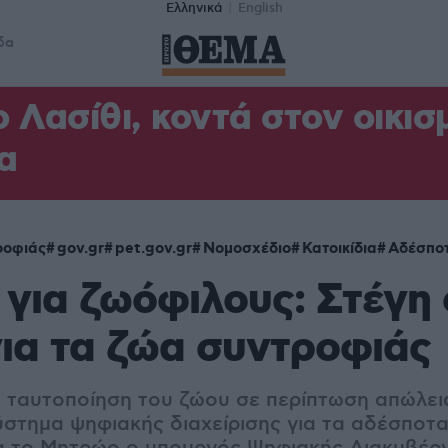
Ελληνικά
English
δα
 Λασίθι, κοντά στον οικισμ
α
ροφιάς
gov.gr
pet.gov.gr
Νομοσχέδιο
Κατοικίδια
Αδέσπο
για ζωόφιλους: Στέγη 
για τα ζώα συντροφιάς
 ταυτοποίηση του ζώου σε περίπτωση απώλεια
στημα ψηφιακής διαχείρισης για τα αδέσποτα 