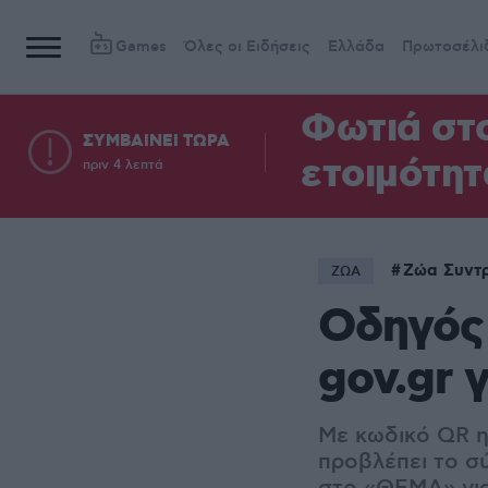
Games
Όλες οι Ειδήσεις
Ελλάδα
Πρωτοσέλι
Φωτιά στο
ΣΥΜΒΑΙΝΕΙ ΤΩΡΑ
ετοιμότητ
πριν 4 λεπτά
Ζώα Συντ
ΖΩΑ
Οδηγός 
gov.gr 
Με κωδικό QR η
προβλέπει το σύ