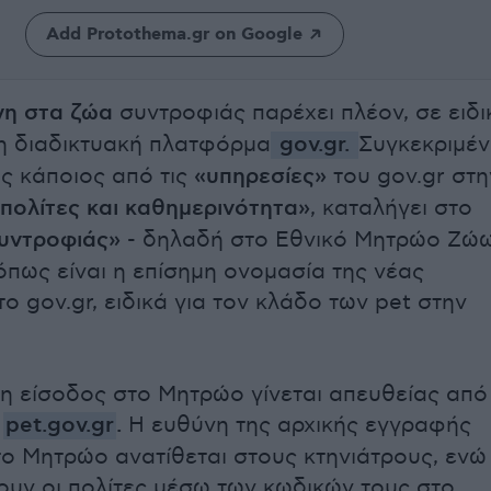
Add Protothema.gr on Google
γη στα ζώα
συντροφιάς παρέχει πλέον, σε ειδι
 η διαδικτυακή πλατφόρμα
gov.gr.
Συγκεκριμέν
ς κάποιος από τις
«υπηρεσίες»
του gov.gr στη
πολίτες και καθημερινότητα»
, καταλήγει στο
υντροφιάς»
- δηλαδή στο Εθνικό Μητρώο Ζώ
όπως είναι η επίσημη ονομασία της νέας
 gov.gr, ειδικά για τον κλάδο των pet στην
 η είσοδος στο Μητρώο γίνεται απευθείας από
η
pet.gov.gr
.
Η ευθύνη της αρχικής εγγραφής
ο Μητρώο ανατίθεται στους κτηνιάτρους, ενώ
υν οι πολίτες μέσω των κωδικών τους στο