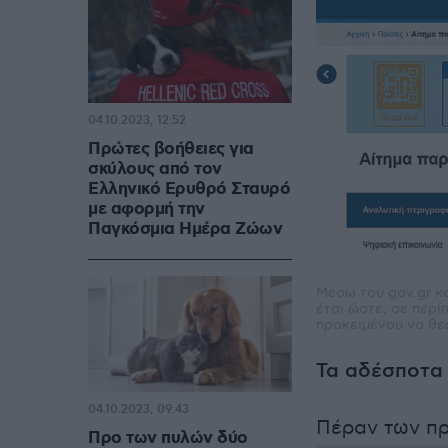
04.10.2023, 12:52
Πρώτες βοήθειες για
σκύλους από τον
Ελληνικό Ερυθρό Σταυρό
με αφορμή την
Παγκόσμια Ημέρα Ζώων
Μέσω του gov.gr κ
έτσι ώστε, σε περί
προκειμένου να θε
Τα αδέσποτα
04.10.2023, 09:43
Πέραν των π
Προ των πυλών δύο