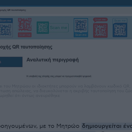
αι του Μητρώου οι ιδιοκτήτες μπορούν να λαμβάνουν κωδικό QR,
πτωση απώλειας, να διευκολύνεται η ακριβής ταυτοποίηση του ζώ
ωρηθεί ότι όντως ανευρέθηκε
ροηγουμένων, με το Μητρώο
δημιουργείται έν