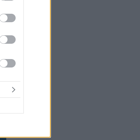
α
η
ου