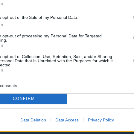
In
καταφυγίων ζώων συντροφιάς για την εγγραφή των
 και διαχείριση των εγγραφών τους από τη δημόσι
o opt-out of the Sale of my Personal Data.
In
πώλειας.
to opt-out of processing my Personal Data for Targeted
ing.
ύρεσης.
In
εταβίβασης ζώου συντροφιάς.
o opt-out of Collection, Use, Retention, Sale, and/or Sharing
ersonal Data that Is Unrelated with the Purposes for which it
lected.
 του
gov.gr
και του Μητρώου οι ιδιοκτήτες
In
λαμβάνουν
κωδικό QR
, έτσι ώστε, σε περίπτωσ
consents
 διευκολύνεται η ακριβής ταυτοποίηση του ζώ
ηθεί ότι όντως ανευρέθηκε.
CONFIRM
Data Deletion
Data Access
Privacy Policy