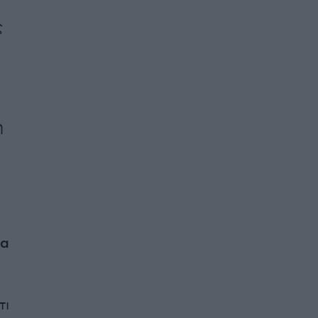
ς
η
να
τι