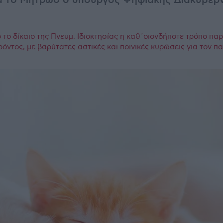
α το Μητρώο ο υπουργός Ψηφιακής Διακυβέρν
το δίκαιο της Πνευμ. Ιδιοκτησίας η καθ΄οιονδήποτε τρόπο πα
ρόντος, με βαρύτατες αστικές και ποινικές κυρώσεις για τον 