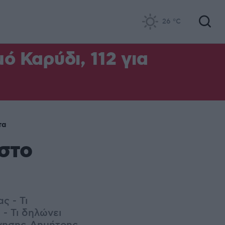
26
°C
ό Καρύδι, 112 για
τα
στο
ς - Τι
- Τι δηλώνει