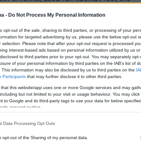
θώς και υπάλληλοι της
Δημόσιας Διοίκησης και
ma -
Do Not Process My Personal Information
Αυτοδιοίκησης.
to opt-out of the sale, sharing to third parties, or processing of your per
formation for targeted advertising by us, please use the below opt-out s
τρώο Ζώων Συντροφιάς επί του παρόντος
r selection. Please note that after your opt-out request is processed y
eing interest-based ads based on personal information utilized by us or
ην πρώτη φάση της λειτουργίας του, καθώς
disclosed to third parties prior to your opt-out. You may separately opt-
ι τουλάχιστον ακόμη
δύο στάδια διεύρυνσης
losure of your personal information by third parties on the IAB’s list of
ν υπηρεσιών
, τις οποίες θα παρέχει βάσει του
. This information may also be disclosed by us to third parties on the
IA
Participants
that may further disclose it to other third parties.
ιασμού του. Ως εκ τούτου, στη φάση
Α'
 that this website/app uses one or more Google services and may gath
ου Εθνικού Μητρώου περιλαμβάνονται
οι εξής
including but not limited to your visit or usage behaviour. You may click 
ες:
 to Google and its third-party tags to use your data for below specifi
καταγραφής και παρακολούθησης ζώων συντροφιά
ogle consent section.
ημερώνεται με ευθύνη των κτηνιάτρων.
l Data Processing Opt Outs
 υγείας του κατοικίδιου.
φιλοζωικών σωματείων και οργανώσεων.
o opt-out of the Sharing of my personal data.