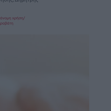
ησης, Δημήτρης
ράνομη χρήση/
παραβάτη