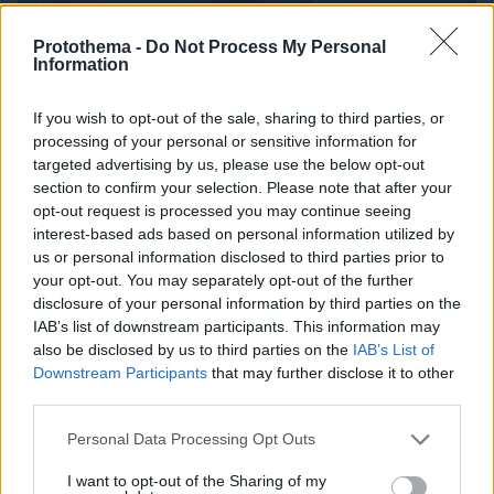
Protothema -
Do Not Process My Personal
Information
If you wish to opt-out of the sale, sharing to third parties, or
processing of your personal or sensitive information for
targeted advertising by us, please use the below opt-out
section to confirm your selection. Please note that after your
opt-out request is processed you may continue seeing
interest-based ads based on personal information utilized by
us or personal information disclosed to third parties prior to
your opt-out. You may separately opt-out of the further
disclosure of your personal information by third parties on the
06.08.2026, 19:12
IAB’s list of downstream participants. This information may
Ποιο αυτοκίνητο βενζίνης έκανε 1.980 χλμ με έναν
also be disclosed by us to third parties on the
IAB’s List of
ανεφοδιασμό;
Downstream Participants
that may further disclose it to other
third parties.
Please note that this website/app uses one or more Google
Personal Data Processing Opt Outs
services and may gather and store information including but
not limited to your visit or usage behaviour. You may click to
I want to opt-out of the Sharing of my