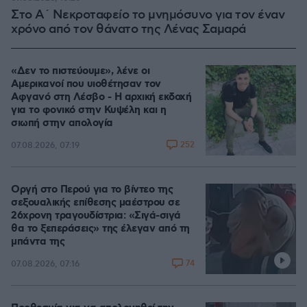
Στο Α΄ Νεκροταφείο το μνημόσυνο για τον έναν
χρόνο από τον θάνατο της Λένας Σαμαρά
«Δεν το πιστεύουμε», λένε οι
Αμερικανοί που υιοθέτησαν τον
Αφγανό στη Λέσβο - Η αρχική εκδοχή
για το φονικό στην Κυψέλη και η
σιωπή στην απολογία
252
07.08.2026, 07:19
Οργή στο Περού για το βίντεο της
σεξουαλικής επίθεσης μαέστρου σε
26χρονη τραγουδίστρια: «Σιγά-σιγά
θα το ξεπεράσεις» της έλεγαν από τη
μπάντα της
74
07.08.2026, 07:16