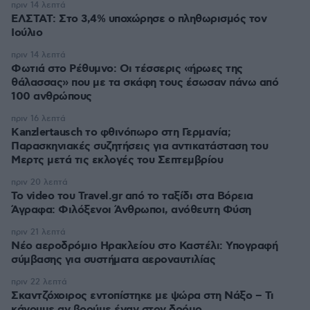
πριν 14 λεπτά
ΕΛΣΤΑΤ: Στο 3,4% υποχώρησε ο πληθωρισμός τον
Ιούλιο
πριν 14 λεπτά
Φωτιά στο Ρέθυμνο: Οι τέσσερις «ήρωες της
θάλασσας» που με τα σκάφη τους έσωσαν πάνω από
100 ανθρώπους
πριν 16 λεπτά
Kanzlertausch το φθινόπωρο στη Γερμανία;
Παρασκηνιακές συζητήσεις για αντικατάσταση του
Μερτς μετά τις εκλογές του Σεπτεμβρίου
πριν 20 λεπτά
To video του Travel.gr από το ταξίδι στα Βόρεια
Άγραφα: Φιλόξενοι Άνθρωποι, ανόθευτη Φύση
πριν 21 λεπτά
Νέο αεροδρόμιο Ηρακλείου στο Καστέλι: Υπογραφή
σύμβασης για συστήματα αεροναυτιλίας
πριν 22 λεπτά
Σκαντζόχοιρος εντοπίστηκε με ψώρα στη Νάξο – Τι
κάνουμε αν βρούμε έναν στον δρόμο