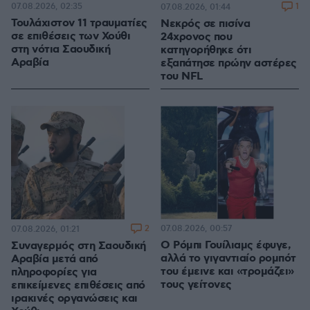
07.08.2026, 02:35
1
07.08.2026, 01:44
Τουλάχιστον 11 τραυματίες
Νεκρός σε πισίνα
σε επιθέσεις των Χούθι
24χρονος που
στη νότια Σαουδική
κατηγορήθηκε ότι
Αραβία
εξαπάτησε πρώην αστέρες
του NFL
2
07.08.2026, 00:57
07.08.2026, 01:21
Ο Ρόμπι Γουίλιαμς έφυγε,
Συναγερμός στη Σαουδική
αλλά το γιγαντιαίο ρομπότ
Αραβία μετά από
του έμεινε και «τρομάζει»
πληροφορίες για
τους γείτονες
επικείμενες επιθέσεις από
ιρακινές οργανώσεις και