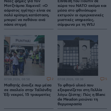
Νέες φήμες για τον
Επίθεση του Πούτιν σε
Μοτζτάμπα Χαμενεΐ: «Ο
χώρα του ΝΑΤΟ ακόμα και
αόρατος ηγέτης» είναι σε
μέσα στο φθινόπωρο
πολύ κρίσιμη κατάσταση,
εκτιμούν οι αμερικανικές
μπορεί να πεθάνει ανά
μυστικές υπηρεσίες,
πάσα στιγμή
σύμφωνα με τη WSJ
2
5
07.08.2026, 08:58
07.08.2026, 08:38
Μαθητής άνοιξε πυρ μέσα
Το φθηνό υλικό που
σε σχολείο στην Ταϊλάνδη:
εξαφανίζεται στη Γαλλία
Έξι νεκροί, 15 τραυματίες
λόγω ζέστης: Πώς η Blanc
de Meudon μειώνει τη
θερμοκρασία