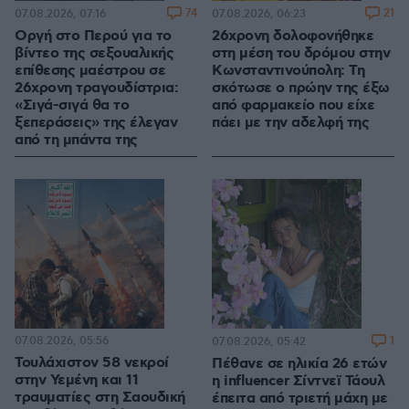
74
21
07.08.2026, 07:16
07.08.2026, 06:23
Οργή στο Περού για το
26χρονη δολοφονήθηκε
βίντεο της σεξουαλικής
στη μέση του δρόμου στην
επίθεσης μαέστρου σε
Κωνσταντινούπολη: Τη
26χρονη τραγουδίστρια:
σκότωσε ο πρώην της έξω
«Σιγά-σιγά θα το
από φαρμακείο που είχε
ξεπεράσεις» της έλεγαν
πάει με την αδελφή της
από τη μπάντα της
07.08.2026, 05:56
1
07.08.2026, 05:42
Τουλάχιστον 58 νεκροί
Πέθανε σε ηλικία 26 ετών
στην Υεμένη και 11
η influencer Σίντνεϊ Τάουλ
τραυματίες στη Σαουδική
έπειτα από τριετή μάχη με