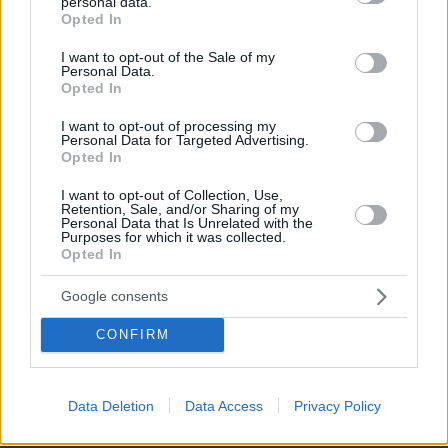
personal data.
grant or deny consent to Google and its third-party tags to
Opted In
use your data for below specified purposes in below Google
consent section.
I want to opt-out of the Sale of my
Personal Data.
Opted In
I want to opt-out of processing my
Personal Data for Targeted Advertising.
Opted In
I want to opt-out of Collection, Use,
Retention, Sale, and/or Sharing of my
Personal Data that Is Unrelated with the
Purposes for which it was collected.
Opted In
Google consents
CONFIRM
πριν 28 λεπτά
Tiktoker πέθανε από καρκίνο στα 26 της - Η Αλίσα
Data Deletion
Data Access
Privacy Policy
Μιλάνο έγραψε στο προφίλ της