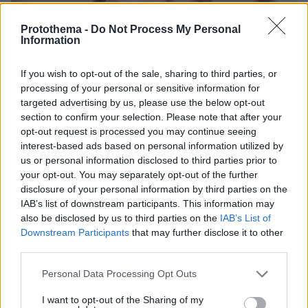
Protothema -
Do Not Process My Personal
Information
If you wish to opt-out of the sale, sharing to third parties, or
processing of your personal or sensitive information for
targeted advertising by us, please use the below opt-out
section to confirm your selection. Please note that after your
opt-out request is processed you may continue seeing
interest-based ads based on personal information utilized by
us or personal information disclosed to third parties prior to
your opt-out. You may separately opt-out of the further
disclosure of your personal information by third parties on the
IAB’s list of downstream participants. This information may
30.07.2026, 09:33
also be disclosed by us to third parties on the
IAB’s List of
Το DEI College παρουσιάζει τη Sophia. Την πρώτη 24/7
βοηθό AI που αλλάζει τον τρόπο με τον οποίο μαθαίνουν οι
Downstream Participants
that may further disclose it to other
φοιτητές
third parties.
Please note that this website/app uses one or more Google
Personal Data Processing Opt Outs
03.08.2026, 10:56
services and may gather and store information including but
Η Smart φοιτητική κατοικία στην καρδιά της Αθήνας
not limited to your visit or usage behaviour. You may click to
I want to opt-out of the Sharing of my