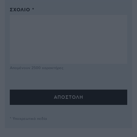
ΣΧΌΛΙΟ *
Απομένουν
2500
χαρακτήρες
* Υποχρεωτικά πεδία