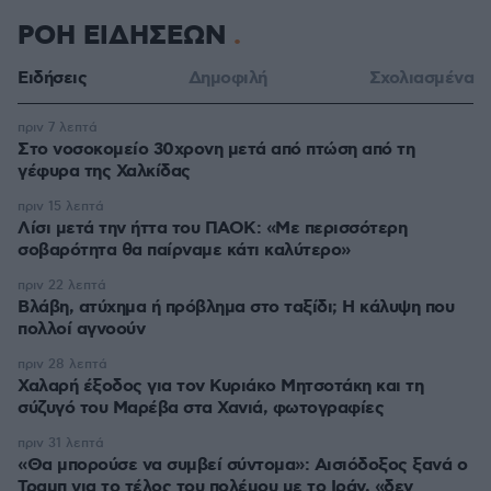
ΡΟΗ ΕΙΔΗΣΕΩΝ
Ειδήσεις
Δημοφιλή
Σχολιασμένα
πριν 7 λεπτά
Στο νοσοκομείο 30χρονη μετά από πτώση από τη
γέφυρα της Χαλκίδας
πριν 15 λεπτά
Λίσι μετά την ήττα του ΠΑΟΚ: «Με περισσότερη
σοβαρότητα θα παίρναμε κάτι καλύτερο»
πριν 22 λεπτά
Βλάβη, ατύχημα ή πρόβλημα στο ταξίδι; Η κάλυψη που
πολλοί αγνοούν
πριν 28 λεπτά
Χαλαρή έξοδος για τον Κυριάκο Μητσοτάκη και τη
σύζυγό του Μαρέβα στα Χανιά, φωτογραφίες
πριν 31 λεπτά
«Θα μπορούσε να συμβεί σύντομα»: Αισιόδοξος ξανά ο
Τραμπ για το τέλος του πολέμου με το Ιράν, «δεν