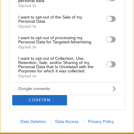
personal data.
grant or deny consent to Google and its third-party tags to
Opted In
29.07.2026, 09:39
use your data for below specified purposes in below Google
Διασκεδάζουμε υπεύθυνα, επιστρέφουμε με ασφάλεια
consent section.
I want to opt-out of the Sale of my
Personal Data.
Opted In
ΣΧΟΛΙΑ
I want to opt-out of processing my
ΠΡΟΣΘΗΚΗ ΣΧΟΛΙΟΥ
Personal Data for Targeted Advertising.
Opted In
I want to opt-out of Collection, Use,
ΠΡΟΣΘΗΚΗ ΣΧΟΛΙΟΥ
Retention, Sale, and/or Sharing of my
Personal Data that Is Unrelated with the
Purposes for which it was collected.
ΌΝΟΜΑ *
Opted In
Google consents
CONFIRM
EMAIL
Data Deletion
Data Access
Privacy Policy