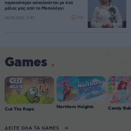
περισσότεροι ασχολούνται με ένα
μέλος μας από το Μεσολόγγι
162
06.08.2026, 17:49
Games
Northern Heights
Candy Bub
Cut The Rope
ΔΕΙΤΕ ΟΛΑ ΤΑ GAMES