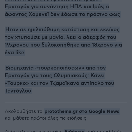
Ερντογάν για συνάντηση ΗΠΑ και Ιράν, ο
άφαντος Χαμενεΐ δεν έδωσε το πράσινο φως
Ήταν σε ημιλιπόθυμη κατάσταση και εκείνος
τον χτυπούσε με μανία, λέει ο αδερφός του
19χρονου που ξυλοκοπήθηκε από 18χρονο για
ένα like
Βιομηχανία «τουρκοποιήσεων» από τον
Ερντογάν για τους Ολυμπιακούς: Κάνει
«Τούρκο» και τον Τζαμαϊκανό αντίπαλο του
Τεντόγλου
protothema.gr στο Google News
Ακολουθήστε το
και μάθετε πρώτοι όλες τις ειδήσεις
Ειδήσεις
Δείτε όλες τις τελευταίες
από την Ελλάδα