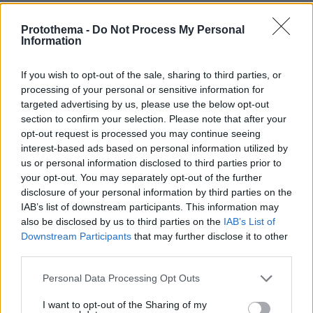
«Χρυσά» θωρηκτά: Έως 275 δισ.
Protothema -
Do Not Process My Personal
δολάρια θα κοστίσει ο στόλος της
Information
κλάσης «Ντόναλντ Τραμπ»
06.08.2026, 01:32
If you wish to opt-out of the sale, sharing to third parties, or
processing of your personal or sensitive information for
targeted advertising by us, please use the below opt-out
section to confirm your selection. Please note that after your
opt-out request is processed you may continue seeing
Οι τρεις λόγοι που ο Κυριάκος
interest-based ads based on personal information utilized by
Μητσοτάκης πάει τις κάλπες για Μάιο
us or personal information disclosed to third parties prior to
451
05.08.2026, 10:13
your opt-out. You may separately opt-out of the further
disclosure of your personal information by third parties on the
IAB’s list of downstream participants. This information may
also be disclosed by us to third parties on the
IAB’s List of
Downstream Participants
that may further disclose it to other
third parties.
Αμπντούλ Ελ Σαγέντ: Ο
μουσουλμάνος γιατρός από το
Please note that this website/app uses one or more Google
Personal Data Processing Opt Outs
Μίσιγκαν που κέρδισε το χρίσμα των
services and may gather and store information including but
Δημοκρατικών, κόντρα στο ισχυρό
not limited to your visit or usage behaviour. You may click to
I want to opt-out of the Sharing of my
ισραηλινό λόμπι