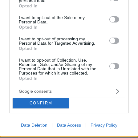
personal data.
grant or deny consent to Google and its third-party tags to
Opted In
use your data for below specified purposes in below Google
182
05.08.2026, 19:24
consent section.
I want to opt-out of the Sale of my
Personal Data.
Opted In
I want to opt-out of processing my
Personal Data for Targeted Advertising.
Games
Opted In
I want to opt-out of Collection, Use,
Retention, Sale, and/or Sharing of my
Personal Data that Is Unrelated with the
Purposes for which it was collected.
Opted In
Google consents
Northern Heights
Candy Bub
Cut The Rope
CONFIRM
ΔΕΙΤΕ ΟΛΑ ΤΑ GAMES
Data Deletion
Data Access
Privacy Policy