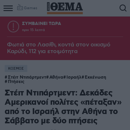
Games
ΣΥΜΒΑΙΝΕΙ ΤΩΡΑ
πριν 15 λεπτά
Φωτιά στο Λασίθι, κοντά στον οικισμό
Καρύδι, 112 για ετοιμότητα
ΚΟΣΜΟΣ
Στέιτ Ντιπάρτμεντ
Αθήνα
Ισραήλ
Εκκένωση
Πτήσεις
Στέιτ Ντιπάρτμεντ: Δεκάδες
Αμερικανοί πολίτες «πέταξαν»
από το Ισραήλ στην Αθήνα το
Σάββατο με δύο πτήσεις