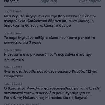
Ειδήσεις
Δημοφιλή
Σχολιασμένα
πριν 3 λεπτά
Νέα καρφιά Αυγερινού για την Καρυστιανού: Kάποιοι
ονειρεύονται βουλευτικά έδρανα και συνωμοσίες, η
δημοκρατία θα τους χαλάσει το όνειρο
πριν 4 λεπτά
Το παρεξηγημένο αιθέριο έλαιο που κρατά μακριά τα
κουνούπια για 3 ώρες
πριν 5 λεπτά
Η ντομάτα στο μικροσκόπιο: Τι συμβαίνει όταν την
αλατίζουμε;
πριν 16 λεπτά
Φωτιά στο Λασίθι, κοντά στον οικισμό Καρύδι, 112 για
ετοιμότητα
πριν 16 λεπτά
Ο Κριστιάνο Ρονάλντο φωτογραφήθηκε με τα πολυτελή
αυτοκίνητά του: «Τα παιχνίδια μου» έγραψε για τις
Ferrari, τις McLaren, τις Mercedes και τις Bugatti