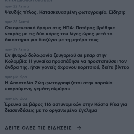
ΑΝΝΑ ΔΙΑΜΑΝΤΟΠΟΥΛΟΥ
πριν 22 λεπτά
Ψευδής τίτλος. Κατασκευασμένη φωτογραφία. Είδηση;
πριν 28 λεπτά
Οικογενειακό δράμα στις ΗΠΑ: Πατέρας βρέθηκε
νεκρός με τις δύο κόρες του λίγες ώρες μετά το
δικαστήριο για διαζύγιο με τη μητέρα τους
πριν 39 λεπτά
Εν ψυχρώ δολοφονία ζευγαριού σε μπαρ στην
Κολομβία: Η γυναίκα προσπάθησε να προστατεύσει τον
άνδρα της, ήταν γονείς 6χρονου κοριτσιού, δείτε βίντεο
πριν μία ώρα
H Αποστολία Ζώη φωτογραφίζεται στην παραλία
«χαρούμενη, γεμάτη αλμύρα»
πριν μία ώρα
Έρευνα σε βάρος 116 αστυνομικών στην Κόστα Ρίκα για
διασυνδέσεις με το οργανωμένο έγκλημα
ΔΕΙΤΕ ΟΛΕΣ ΤΙΣ ΕΙΔΗΣΕΙΣ