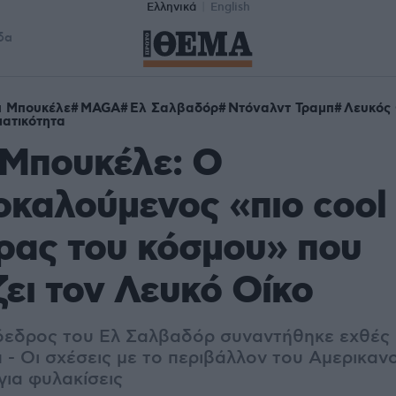
Ελληνικά
English
δα
π Μπουκέλε
MAGA
Ελ Σαλβαδόρ
Ντόναλντ Τραμπ
Λευκός 
ατικότητα
 Μπουκέλε: Ο
καλούμενος «πιο cool
ρας του κόσμου» που
ει τον Λευκό Οίκο
εδρος του Ελ Σαλβαδόρ συναντήθηκε εχθές 
 - Οι σχέσεις με το περιβάλλον του Αμερικαν
 για φυλακίσεις