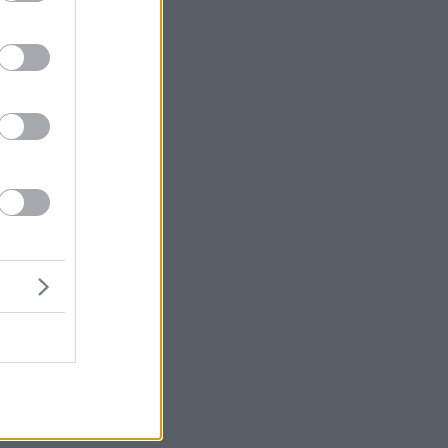
ν
ν
ε