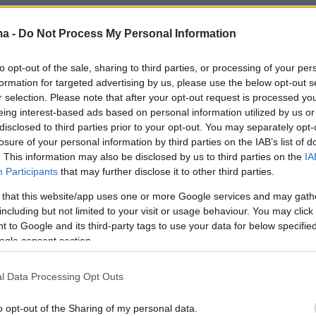
ma -
Do Not Process My Personal Information
του Ελ Σαλβαδόρ εξελέγη για πρώτη φορά το
to opt-out of the sale, sharing to third parties, or processing of your per
formation for targeted advertising by us, please use the below opt-out s
 «τρέξει» μία προεκλογική καμπάνια βασισμέν
r selection. Please note that after your opt-out request is processed y
σμό της
διαφθοράς
και του
εγκλήματος
που επ
eing interest-based ads based on personal information utilized by us or
τήριζαν τη χώρα του. Το
Ελ Σαλβαδόρ
,
παρά 
disclosed to third parties prior to your opt-out. You may separately opt-
losure of your personal information by third parties on the IAB’s list of
εθος, έχει υπάρξει η κοιτίδα κάποιων από τα
. This information may also be disclosed by us to third parties on the
IA
αι βιαιότερα καρτέλ στον κόσμο ενώ και τα
Participants
that may further disclose it to other third parties.
θοράς το κατέτασσαν στις κορυφαίες θέσεις
 that this website/app uses one or more Google services and may gath
μένης παγκόσμιας μαύρης λίστας. Ο Μπουκέλε
including but not limited to your visit or usage behaviour. You may click 
 to Google and its third-party tags to use your data for below specifi
ες πριν τη σύσταση του δικού του κόμματος –
ogle consent section.
ος Συνασπισμός για την Εθνική Ενότητα)
 της αριστεράς και διεγράφη όταν ήρθε σε ρή
l Data Processing Opt Outs
ης στελέχη. Ο Μπουκέλε κατάφερε στην πρώτη
α μετατρέψει μία χώρα που μαστιζόταν από την
o opt-out of the Sharing of my personal data.