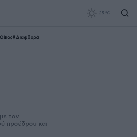
25
°C
Οίκος
Διαφθορά
με τον
ού προέδρου και