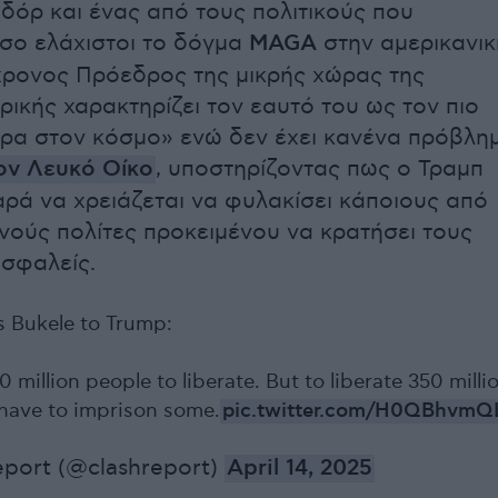
δόρ και ένας από τους πολιτικούς που
σο ελάχιστοι το δόγμα
MAGA
στην αμερικανικ
χρονος Πρόεδρος της μικρής χώρας της
ρικής χαρακτηρίζει τον εαυτό του ως τον πιο
ορα στον κόσμο» ενώ δεν έχει κανένα πρόβλη
ον Λευκό Οίκο
, υποστηρίζοντας πως ο Τραμπ
αρά να χρειάζεται να φυλακίσει κάποιους από
νούς πολίτες προκειμένου να κρατήσει τους
σφαλείς.
s Bukele to Trump:
 million people to liberate. But to liberate 350 milli
have to imprison some.
pic.twitter.com/H0QBhvmQ
eport (@clashreport)
April 14, 2025