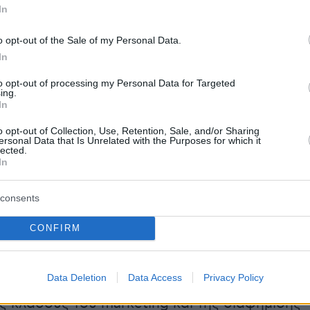
In
ητα και τη λυμαίνονταν τα μεγαλύτερα καρτέλ
τη χώρα με το μικρότερο ποσοστό εγκλημάτω
o opt-out of the Sale of my Personal Data.
In
to opt-out of processing my Personal Data for Targeted
πένδυσε πολύ μεγάλο κομμάτι του κρατικού
ing.
In
μού στη δημιουργία
τεράστιων υπερσύγχρονω
 στην εκπαίδευση των νέων ειδικών διωκτικών
o opt-out of Collection, Use, Retention, Sale, and/or Sharing
ersonal Data that Is Unrelated with the Purposes for which it
α πρότυπα του αμερικανικού στρατού. Μέσα σ
lected.
In
νικό διάστημα ο Μπουκέλε οδήγησε στις νέες
της ασφαλείας της χώρας του περισσότερο
consents
υ πληθυσμού ρίχνοντας κατακόρυφα τους
ηματικότητας…
CONFIRM
Data Deletion
Data Access
Privacy Policy
 οποίος έχει εργαστεί πριν ασχοληθεί με την
υς κλάδους του marketing και της διαφήμισης