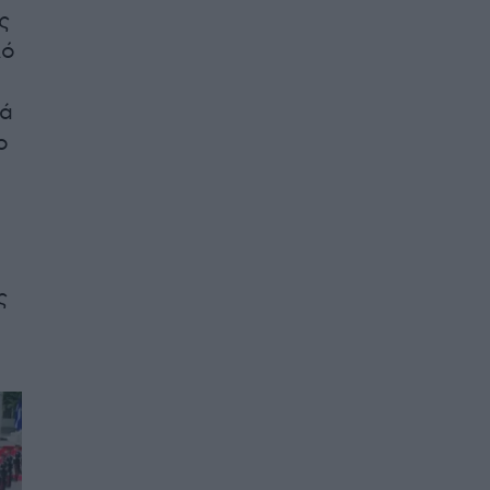
ς
λό
λά
ο
ς