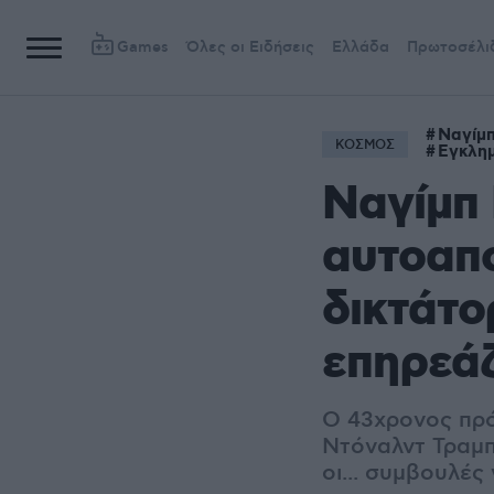
Games
Όλες οι Ειδήσεις
Ελλάδα
Πρωτοσέλι
Ναγίμ
ΚΟΣΜΟΣ
Εγκλημ
Ναγίμπ
αυτοαπο
δικτάτο
επηρεάζ
Ο 43χρονος πρό
Ντόναλντ Τραμπ
οι... συμβουλές