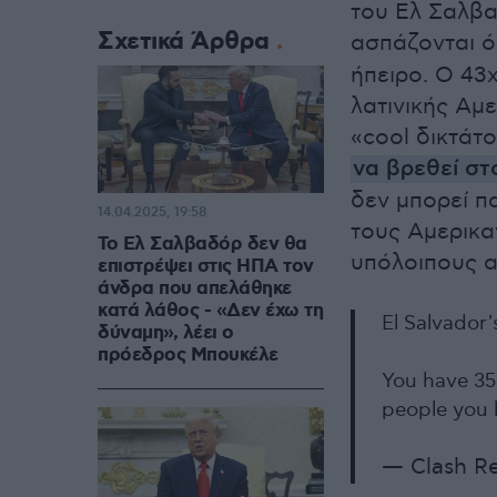
του Ελ Σαλβα
Σχετικά Άρθρα
ασπάζονται ό
ήπειρο. Ο 43
λατινικής Αμε
«cool δικτάτ
να βρεθεί στ
δεν μπορεί π
14.04.2025, 19:58
τους Αμερικα
Το Ελ Σαλβαδόρ δεν θα
υπόλοιπους α
επιστρέψει στις ΗΠΑ τον
άνδρα που απελάθηκε
κατά λάθος - «Δεν έχω τη
El Salvador'
δύναμη», λέει ο
πρόεδρος Μπουκέλε
You have 350
people you 
— Clash R