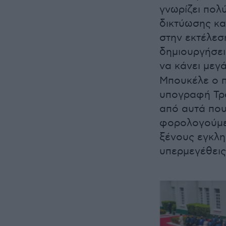
γνωρίζει πολ
δικτύωσης κα
στην εκτέλεση
δημιουργήσει
να κάνει μεγ
Μπουκέλε ο π
υπογραφή Τρα
από αυτά που
φορολογούμε
ξένους εγκλη
υπερμεγέθεις