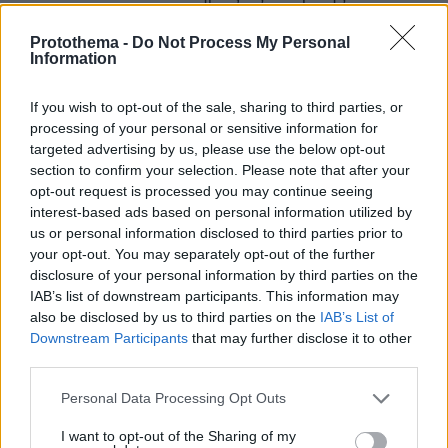
ελευθερίας, της αγάπης, της συναδέλφωσης
Protothema -
Do Not Process My Personal
κ.λπ. ενώ ο ίδιος -πάντα κατά τους Κινέζους-
Information
είναι κληρονόμος και συνεχιστής της
δουλοκτητικής παράδοσης των προκατόχων
If you wish to opt-out of the sale, sharing to third parties, or
του.
processing of your personal or sensitive information for
targeted advertising by us, please use the below opt-out
section to confirm your selection. Please note that after your
Οι Κινέζοι, βεβαίως, έχουν τους δικούς τους
opt-out request is processed you may continue seeing
λόγους να απεχθάνονται τον Δαλάι Λάμα και
interest-based ads based on personal information utilized by
να αμφισβητούν με κάθε ευκαιρία τις αγνές και
us or personal information disclosed to third parties prior to
ηθικές προθέσεις του. Οι λόγοι αυτοί είναι
your opt-out. You may separately opt-out of the further
disclosure of your personal information by third parties on the
γεωπολιτικοί, δεδομένου ότι ο Δαλάι Λάμα
IAB’s list of downstream participants. This information may
είναι ο de facto κεντρικός εκφραστής της
also be disclosed by us to third parties on the
IAB’s List of
αντιπάθειας, αν όχι του μίσους που τρέφουν οι
Downstream Participants
that may further disclose it to other
Θιβετιανοί κατά των Κινέζων. Οι οποίοι
third parties.
κατέλαβαν το φιλήσυχο Θιβέτ το 1950 και το
Please note that this website/app uses one or more Google
Personal Data Processing Opt Outs
προσάρτησαν στην επικράτεια της Λαϊκής
services and may gather and store information including but
Δημοκρατίας της Κίνας με τη Συνθήκη των
not limited to your visit or usage behaviour. You may click to
I want to opt-out of the Sharing of my