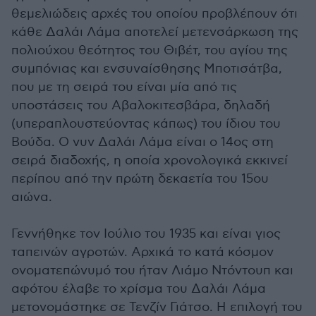
θεμελιώδεις αρχές του οποίου προβλέπουν ότι
κάθε Δαλάι Λάμα αποτελεί μετενσάρκωση της
πολιούχου θεότητος του Θιβέτ, του αγίου της
συμπόνιας και ενσυναίσθησης Μποτισάτβα,
που με τη σειρά του είναι μία από τις
υποστάσεις του Αβαλοκιτεσβάρα, δηλαδή
(υπεραπλουστεύοντας κάπως) του ίδιου του
Βούδα. Ο νυν Δαλάι Λάμα είναι ο 14ος στη
σειρά διαδοχής, η οποία χρονολογικά εκκινεί
περίπου από την πρώτη δεκαετία του 15ου
αιώνα.
Γεννήθηκε τον Ιούλιο του 1935 και είναι γιος
ταπεινών αγροτών. Αρχικά το κατά κόσμον
ονοματεπώνυμό του ήταν Λιάμο Ντόντουπ και
αφότου έλαβε το χρίσμα του Δαλάι Λάμα
μετονομάστηκε σε Τενζίν Γιάτσο. Η επιλογή του