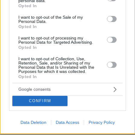
personal data.
grant or deny consent to Google and its third-party tags to
Δεκαεπτά Σημείων, την οποία συνυπέγραψε ο
Opted In
use your data for below specified purposes in below Google
Δαλάι Λάμα στις 24 Οκτωβρίου του 1951.
consent section.
I want to opt-out of the Sale of my
Personal Data.
Opted In
Εκτοτε, η Κίνα αναφέρεται στην επιχείρηση
κατάληψης του
Θιβέτ
σαν «Ειρηνική
I want to opt-out of processing my
Personal Data for Targeted Advertising.
Απελευθέρωση», ενώ οι Θιβετιανοί, οι οποίοι
Opted In
έχασαν την ανεξαρτησία και την αυτοδιάθεσή
τους, κάνουν λόγο για «Εισβολή των Κινέζων».
I want to opt-out of Collection, Use,
Retention, Sale, and/or Sharing of my
Σε κάθε περίπτωση, ο Δαλάι Λάμα, από το 1951
Personal Data that Is Unrelated with the
Purposes for which it was collected.
έως σήμερα ισχυρίζεται ότι εξαναγκάστηκε να
Opted In
βάλει την υπογραφή του στο έγγραφο της
Google consents
συνθήκης με τους Κινέζους, τελώντας υπό
ασφυκτική πίεση και εκβιασμό. Εξάλλου, ο
CONFIRM
Δαλάι Λάμα το 1951 ήταν μόλις 16 ετών.
Εφόσον, λοιπόν, το υπόβαθρο για τη σχέση
Data Deletion
Data Access
Privacy Policy
μεταξύ Κίνας και Θιβέτ είναι μία ελάχιστα