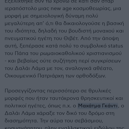
Εξελίχθηκε συν τω χρόνω σε κάτι σαν σταρ
ιεραπόστολο μιας new age κοσμοθεωρίας, μια
μορφή με σημειολογική δύναμη πολύ
μεγαλύτερη απ’ ό,τι θα δικαιολογούσε η βασική
του ιδιότητα, δηλαδή του βουδιστή μοναχού και
πνευματικού ηγέτη του Θιβέτ. Από την άποψη
αυτή, ξεπέρασε κατά πολύ το συμβολικό status
του Πάπα του ρωμαιοκαθολικού χριστιανισμού
- και βεβαίως ούτε συζήτηση περί συγκρίσεων
του Δαλάι Λάμα με τον, αναλογικά αθέατο,
Οικουμενικό Πατριάρχη των ορθοδόξων.
Προσεγγίζοντας περισσότερο σε θρυλικές
μορφές που ήταν ταυτόχρονα θρησκευτικοί και
πολιτικοί ηγέτες, όπως π.χ. ο
Μαχάτμα Γκάντι
, ο
Δαλάι Λάμα χάραξε τον δικό του δρόμο στη
διασημότητα. Την αύρα του σεβάσμιου,
κοσμαγάπητου, πλην εναλλακτικού ειδώλου της