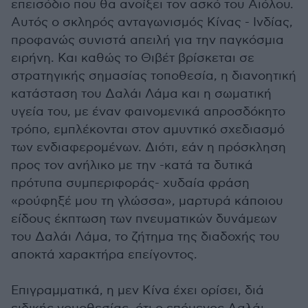
επεισόδιο που θα ανοίξει τον ασκό του Αιόλου.
Αυτός ο σκληρός ανταγωνισμός Κίνας - Ινδίας,
προφανώς συνιστά απειλή για την παγκόσμια
ειρήνη. Και καθώς το Θιβέτ βρίσκεται σε
στρατηγικής σημασίας τοποθεσία, η διανοητική
κατάσταση του Δαλάι Λάμα και η σωματική
υγεία του, με έναν φαινομενικά απροσδόκητο
τρόπο, εμπλέκονται στον αμυντικό σχεδιασμό
των ενδιαφερομένων. Διότι, εάν η πρόσκληση
προς τον ανήλικο με την -κατά τα δυτικά
πρότυπα συμπεριφοράς- χυδαία φράση
«ρούφηξέ μου τη γλώσσα», μαρτυρά κάποιου
είδους έκπτωση των πνευματικών δυνάμεων
του Δαλάι Λάμα, το ζήτημα της διαδοχής του
αποκτά χαρακτήρα επείγοντος.
Επιγραμματικά, η μεν Κίνα έχει ορίσει, διά