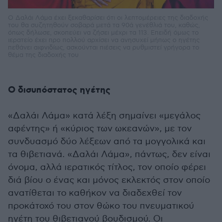
Ο Δαλάι Λάμα έχει ξεκαθαρίσει ότι οι λεπτομέρειες της διαδοχής
του θα συζητηθούν σοβαρά μετά τα 90ά γενέθλιά του, καθώς,
όπως δήλωσε, σκοπεύει να ζήσει μέχρι τα 113. Επειδή όμως το
ιερατείο έχει προ πολλού αρχίσει να ανησυχεί μήπως ο ηγέτης
πεθάνει αιφνιδίως, ασκούνται πιέσεις να ρυθμιστεί γρήγορα το
θέμα της διαδοχής του
Ο δισυπόστατος ηγέτης
«Δαλάι Λάμα» κατά λέξη σημαίνει «μεγάλος
αφέντης» ή «κύριος των ωκεανών», με τον
συνδυασμό δύο λέξεων από τα μογγολικά και
τα θιβετιανά. «Δαλάι Λάμα», πάντως, δεν είναι
όνομα, αλλά ιερατικός τίτλος, τον οποίο φέρει
διά βίου ο ένας και μόνος εκλεκτός στον οποίο
ανατίθεται το καθήκον να διαδεχθεί τον
προκάτοχό του στον θώκο του πνευματικού
ηγέτη του θιβετιανού βουδισμού. Οι