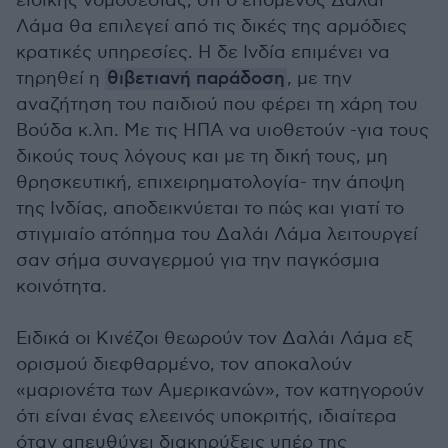
ειδικής νομοθεσίας, ότι ο επόμενος Δαλάι
Λάμα θα επιλεγεί από τις δικές της αρμόδιες
κρατικές υπηρεσίες. Η δε Ινδία επιμένει να
τηρηθεί η
θιβετιανή παράδοση
, με την
αναζήτηση του παιδιού που φέρει τη χάρη του
Βούδα κ.λπ. Με τις ΗΠΑ να υιοθετούν -για τους
δικούς τους λόγους και με τη δική τους, μη
θρησκευτική, επιχειρηματολογία- την άποψη
της Ινδίας, αποδεικνύεται το πώς και γιατί το
στιγμιαίο ατόπημα του Δαλάι Λάμα λειτουργεί
σαν σήμα συναγερμού για την παγκόσμια
κοινότητα.
Ειδικά οι Κινέζοι θεωρούν τον Δαλάι Λάμα εξ
ορισμού διεφθαρμένο, τον αποκαλούν
«μαριονέτα των Αμερικανών», τον κατηγορούν
ότι είναι ένας ελεεινός υποκριτής, ιδιαίτερα
όταν απευθύνει διακηρύξεις υπέρ της