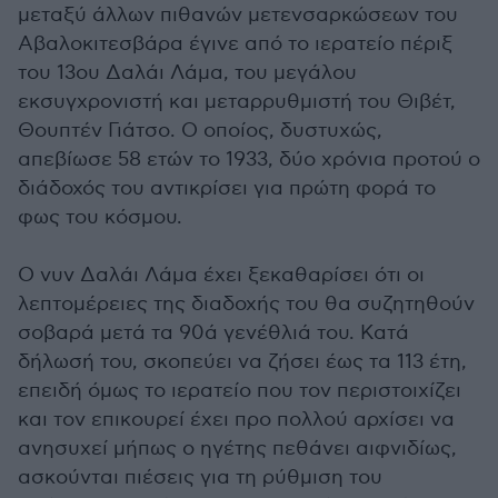
μεταξύ άλλων πιθανών μετενσαρκώσεων του
Αβαλοκιτεσβάρα έγινε από το ιερατείο πέριξ
του 13ου Δαλάι Λάμα, του μεγάλου
εκσυγχρονιστή και μεταρρυθμιστή του Θιβέτ,
Θουπτέν Γιάτσο. Ο οποίος, δυστυχώς,
απεβίωσε 58 ετών το 1933, δύο χρόνια προτού ο
διάδοχός του αντικρίσει για πρώτη φορά το
φως του κόσμου.
Ο νυν Δαλάι Λάμα έχει ξεκαθαρίσει ότι οι
λεπτομέρειες της διαδοχής του θα συζητηθούν
σοβαρά μετά τα 90ά γενέθλιά του. Κατά
δήλωσή του, σκοπεύει να ζήσει έως τα 113 έτη,
επειδή όμως το ιερατείο που τον περιστοιχίζει
και τον επικουρεί έχει προ πολλού αρχίσει να
ανησυχεί μήπως ο ηγέτης πεθάνει αιφνιδίως,
ασκούνται πιέσεις για τη ρύθμιση του