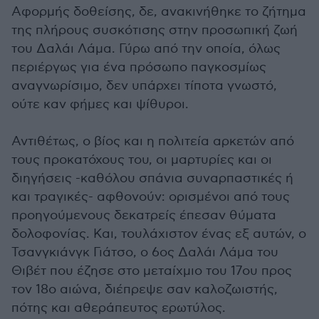
Αφορμής δοθείσης, δε, ανακινήθηκε το ζήτημα
της πλήρους συσκότισης στην προσωπική ζωή
του Δαλάι Λάμα. Γύρω από την οποία, όλως
περιέργως για ένα πρόσωπο παγκοσμίως
αναγνωρίσιμο, δεν υπάρχει τίποτα γνωστό,
ούτε καν φήμες και ψίθυροι.
Αντιθέτως, ο βίος και η πολιτεία αρκετών από
τους προκατόχους του, οι μαρτυρίες και οι
διηγήσεις -καθόλου σπάνια συναρπαστικές ή
και τραγικές- αφθονούν: oρισμένοι από τους
προηγούμενους δεκατρείς έπεσαν θύματα
δολοφονίας. Και, τουλάχιστον ένας εξ αυτών, ο
Τσανγκιάνγκ Γιάτσο, ο 6ος Δαλάι Λάμα του
Θιβέτ που έζησε στο μεταίχμιο του 17ου προς
τον 18ο αιώνα, διέπρεψε σαν καλοζωιστής,
πότης και αθεράπευτος ερωτύλος.