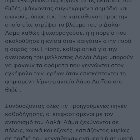
Ιερείς-λαγωνικά περιηγούνται τις εκτάσεις του
Θιβέτ, ψάχνοντας συγκεκριμένα σημάδια και
οιωνούς, όπως π.χ. την κατεύθυνση προς την
οποία είχε στρέψει το βλέμμα του ο Δαλάι
Λάμα καθώς ψυχορραγούσε, ή η πορεία που
ακολούθησε η κνίσα όταν καιγόταν στην πυρά
η σορός του. Επίσης, καθοριστικά για την
ανεύρεση του μέλλοντος Δαλάι Λάμα μπορούν
να φανούν τα οράματα που γεννώνται στον
εγκέφαλο των ιερέων όταν επισκέπτονται τη
φημισμένη λίμνη-μαντείο Λάμο Λα-Τσο στο
Θιβέτ.
Συνδυάζοντας όλες τις προηγούμενες πηγές
καθοδήγησης, οι επιφορτισμένοι με τον
εντοπισμό του Δαλάι Λάμα ξεχύνονται σε
πόλεις, χωριά και εξοχές, εστιάζοντας κυρίως
σε παιδιά που γεννήθηκαν ανήμερα ή σε μικρή