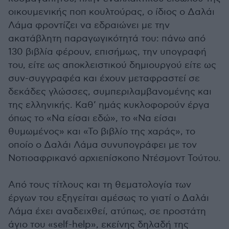
οικουμενικής ποπ κουλτούρας, ο ίδιος ο Δαλάι
Λάμα φροντίζει να εδραιώνει με την
ακατάβλητη παραγωγικότητά του: πάνω από
130 βιβλία φέρουν, επισήμως, την υπογραφή
του, είτε ως αποκλειστικού δημιουργού είτε ως
συν-συγγραφέα και έχουν μεταφραστεί σε
δεκάδες γλώσσες, συμπεριλαμβανομένης και
της ελληνικής. Καθ’ ημάς κυκλοφορούν έργα
όπως το «Να είσαι εδώ», το «Να είσαι
θυμωμένος» και «Το βιβλίο της χαράς», το
οποίο ο Δαλάι Λάμα συνυπογράφει με τον
Νοτιοαφρικανό αρχιεπίσκοπο Ντέσμοντ Τούτου.
Από τους τίτλους και τη θεματολογία των
έργων του εξηγείται αμέσως το γιατί ο Δαλάι
Λάμα έχει αναδειχθεί, ατύπως, σε προστάτη
άγιο του «self-help», εκείνης δηλαδή της