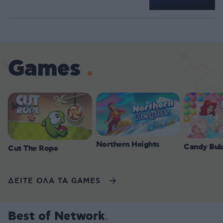
Games
Northern Heights
Candy Bub
Cut The Rope
ΔΕΙΤΕ ΟΛΑ ΤΑ GAMES
Best of Network