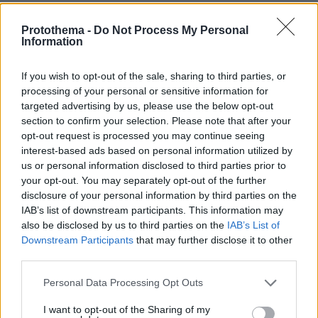
Στις 7 Ιουνίου, ημέρα των εορτασμών του
Protothema -
Do Not Process My Personal
Αργυρού Ιωβηλαίου οι Sex Pistols νοικιάζουν
Information
ένα πλοιάριο που ονομάζεται «Queen
Elizabeth» και παίζουν το εμπρηστικό τους
If you wish to opt-out of the sale, sharing to third parties, or
τραγούδι εν πλω στον Τάμεση!
processing of your personal or sensitive information for
targeted advertising by us, please use the below opt-out
section to confirm your selection. Please note that after your
Κίνηση αρκετή για να εκτινάξει την
opt-out request is processed you may continue seeing
δημοτικότητα του τραγουδιού που
interest-based ads based on personal information utilized by
σκαρφάλωσε στην 2η θέση του κρατικού
us or personal information disclosed to third parties prior to
καταλόγου επιτυχιών, αλλά ποτέ στο Νο 1, η
your opt-out. You may separately opt-out of the further
disclosure of your personal information by third parties on the
οποία παρέμεινε κενή.
IAB’s list of downstream participants. This information may
also be disclosed by us to third parties on the
IAB’s List of
Είχε απαγορευτεί στο BBC, σε όλα τα δημόσια
Downstream Participants
that may further disclose it to other
ραδιόφωνα της Βρετανίας και στην δημόσια
third parties.
τηλεόραση, κάτι όμως που δεν ανέκοψε την
Please note that this website/app uses one or more Google
Personal Data Processing Opt Outs
φρενήρη πορεία του.
services and may gather and store information including but
not limited to your visit or usage behaviour. You may click to
I want to opt-out of the Sharing of my