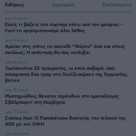
Ειδήσεις
Δημοφιλή
Σχολιασμένα
πριν 4 λεπτά
Εσείς τι βάζετε στο συρτάρι κάτω από τον φούρνο; -
Γιατί το χρησιμοποιούμε όλοι λάθος
πριν 4 λεπτά
Αρέσει στις γάτες το παιχνίδι “Φέρτο” όσο και στους
σκύλους; Η απάντηση θα σας εκπλήξει
πριν 8 λεπτά
Τουλάχιστον 25 τραυματίες, οι επτά σοβαρά, από
σύγκρουση δύο τραμ στο Γκελζενκίρχεν της Γερμανίας,
βίντεο
πριν 11 λεπτά
Μυστηριώδεις θάνατοι ταράνδων στο αρχιπέλαγος
Σβάλμπαρντ στη Νορβηγία
πριν 13 λεπτά
Σούπερ Καπ: Ο Παπαπέτρου διαιτητής του τελικού της
ΑΕΚ με τον ΟΦΗ
πριν 18 λεπτά