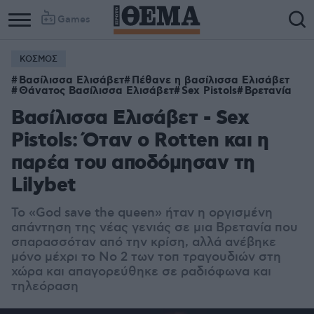
Games
ΚΟΣΜΟΣ
Βασίλισσα Ελισάβετ
Πέθανε η βασίλισσα Ελισάβετ
Θάνατος Βασίλισσα Ελισάβετ
Sex Pistols
Βρετανία
Βασίλισσα Ελισάβετ - Sex
Pistols: Όταν ο Rotten και η
παρέα του αποδόμησαν τη
Lilybet
Το «God save the queen» ήταν η οργισμένη
απάντηση της νέας γενιάς σε μια Βρετανία που
σπαρασσόταν από την κρίση, αλλά ανέβηκε
μόνο μέχρι το Νο 2 των τοπ τραγουδιών στη
χώρα και απαγορεύθηκε σε ραδιόφωνα και
τηλεόραση