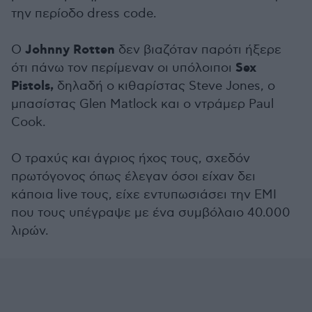
την περίοδο dress code.
Johnny Rotten
Ο
δεν βιαζόταν παρότι ήξερε
Sex
ότι πάνω τον περίμεναν οι υπόλοιποι
Pistols,
δηλαδή ο κιθαρίστας Steve Jones, o
μπασίστας Glen Matlock και ο ντράμερ Paul
Cook.
O τραχύς και άγριος ήχος τους, σχεδόν
πρωτόγονος όπως έλεγαν όσοι είχαν δει
κάποια live τους, είχε εντυπωσιάσει την EMI
που τους υπέγραψε με ένα συμβόλαιο 40.000
λιρών.