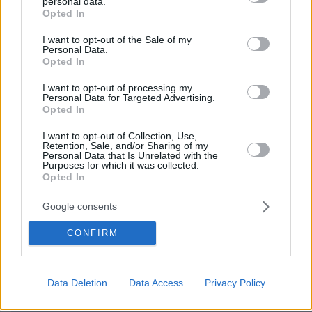
personal data.
grant or deny consent to Google and its third-party tags to
Χρόνια μετά ο εκδιωχθείς Matlock μιλώντας για
Opted In
use your data for below specified purposes in below Google
τον ύμνο της γενιάς του punk και ένα από τα
consent section.
I want to opt-out of the Sale of my
πλέον επιδραστικά κομμάτια της rock μουσικής
Personal Data.
Opted In
τόνισε: «Το τραγούδι απλά έλεγε τα πράγματα
με το όνομα τους. Ποτέ δεν θέλαμε να
I want to opt-out of processing my
Personal Data for Targeted Advertising.
σοκάρουμε απλά θέλαμε να μιλήσουμε για μια
Opted In
κατάσταση όπως τη βλέπαμε. Ο κόσμος το
βρήκε σοκαριστικό αλλά αυτό δεν επρόκειτο να
I want to opt-out of Collection, Use,
Retention, Sale, and/or Sharing of my
μας σταματήσει».
Personal Data that Is Unrelated with the
Purposes for which it was collected.
Opted In
Ο Rotten έδωσε την δική του εκδοχή λέγοντας
Google consents
ότι «δεν γράφεις το “God save the Queen”
επειδή μισείς την Αγγλική φυλή. Γράφεις ένα
CONFIRM
τραγούδι σαν αυτό επειδή τους αγαπάς και
έχεις βαρεθεί να τους κακομεταχειρίζονται».
Data Deletion
Data Access
Privacy Policy