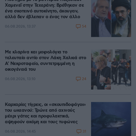
Χαμενεΐ στην Τεχεράνη: Βρέθηκαν σε
ένα σκοτεινό αυτοκίνητο, άκουγαν,
αλλά δεν έβλεπαν ο ένας τον άλλο
54
06.08.2026, 13:37
Με κλαρίνα και μοιρολόγια το
τελευταίο αντίο στον Λάκη Χαλκιά στο
A' Νεκροταφείο, συντετριμμένη η
οικογένειά του
24
06.08.2026, 13:10
Καρχαρίες τίγρεις, οι «σκουπιδοφάγοι»
του ωκεανού: Τρώνε από αχινούς
μέχρι γάτες και προφυλακτικά,
αψηφούν ακόμη και τους τυφώνες
31
06.08.2026, 14:45