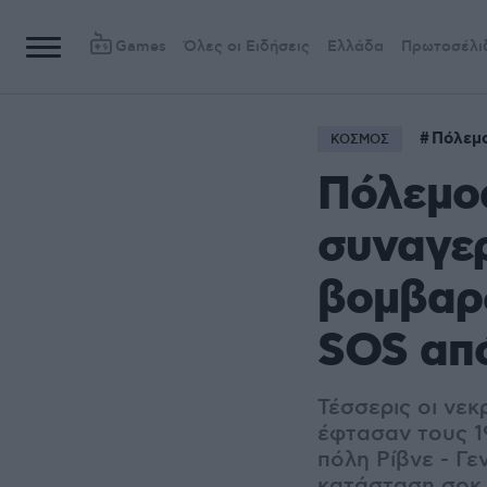
Games
Όλες οι Ειδήσεις
Ελλάδα
Πρωτοσέλι
Πόλεμ
ΚΟΣΜΟΣ
Πόλεμος
συναγερ
βομβαρδ
SOS απ
Τέσσερις οι νε
έφτασαν τους 1
πόλη Ρίβνε - Γ
ε
κατάσταση σοκ 