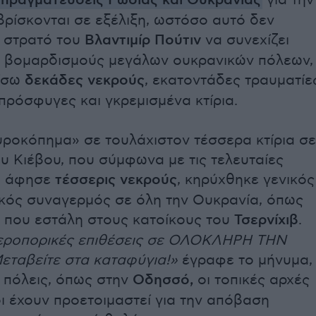
απραγματεύσεις Ρωσίας και Ουκρανίας
για την
 βρίσκονται σε εξέλιξη, ωστόσο αυτό δεν
ν στρατό του
Βλαντιμίρ Πούτιν
να συνεχίζει
υ βομαρδισμούς μεγάλων ουκρανικών πόλεων,
ίσω
δεκάδες νεκρούς
, εκατοντάδες τραυματίε
πρόσφυγες και γκρεμισμένα κτίρια.
ροκόπημα» σε τουλάχιστον τέσσερα κτίρια σε
ου Κιέβου, που σύμφωνα με τις τελευταίες
, άφησε
τέσσερις νεκρούς
, κηρύχθηκε γενικός
κός συναγερμός σε όλη την Ουκρανία, όπως
 που εστάλη στους κατοίκους του
Τσερνίχιβ
.
εροπορικές επιθέσεις σε ΟΛΟΚΛΗΡΗ ΤΗΝ
ταβείτε στα καταφύγια!»
έγραφε το μήνυμα,
 πόλεις, όπως στην
Οδησσό,
οι τοπικές αρχές
οι έχουν προετοιμαστεί για την απόβαση