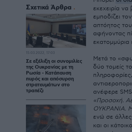
Μπορεί
οι δι
Σχετικά Άρθρα
εκεχειρία να
εμποδίζει το
απτόητος το
αφήνοντας π
εκατομμύρια 
15.03.2022, 17:03
Μετά το «σφυ
Σε εξέλιξη οι συνομιλίες
δύο τομείς τ
της Ουκρανίας με τη
Ρωσία - Κατάπαυση
πληροφορίες
πυρός και απόσυρση
αντιαεροπορι
στρατευμάτων στο
τραπέζι
ανέφερε SMS
«Προσοχή. Α
ΟΥΚΡΑΝΙΑ. Με
ενώ σε άλλες
και οι κάτοικ