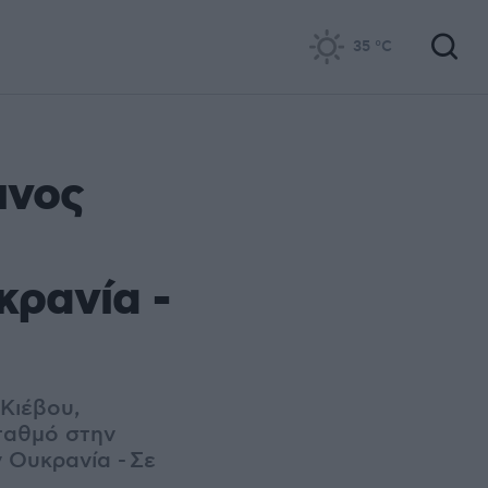
35
°C
ινος
κρανία -
 Κιέβου,
σταθμό στην
 Ουκρανία - Σε