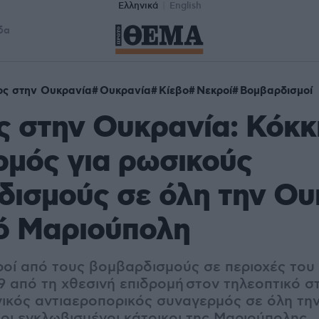
Ελληνικά
English
δα
ος στην Ουκρανία
Ουκρανία
Κίεβο
Νεκροί
Βομβαρδισμοί
 στην Ουκρανία: Κόκκ
μός για ρωσικούς
ισμούς σε όλη την Ου
ό Μαριούπολη
κροί από τους βομβαρδισμούς σε περιοχές του
9 από τη χθεσινή επιδρομή στον τηλεοπτικό 
νικός αντιαεροπορικός συναγερμός σε όλη την
οι εγκλωβισμένοι κάτοικοι της Μαριούπολης