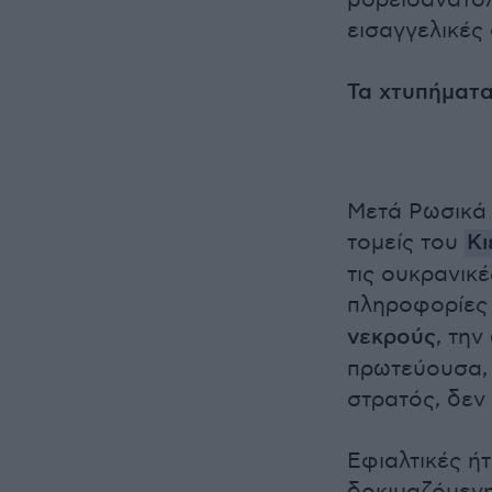
βορειοανατολ
εισαγγελικές 
Τα χτυπήματα
Μετά Ρωσικά 
τομείς του
Κι
τις ουκρανικ
πληροφορίες 
νεκρούς
, τη
πρωτεύουσα, 
στρατός, δεν
Εφιαλτικές ή