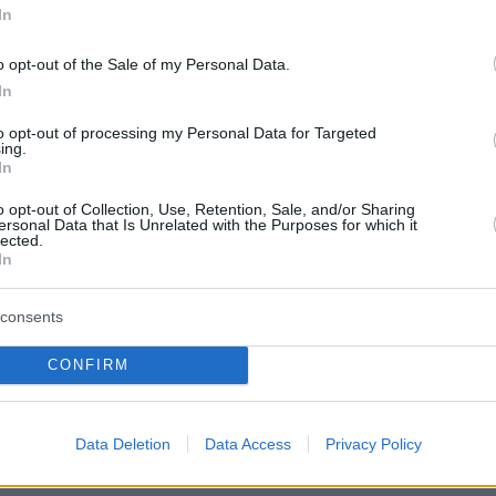
ς της Ευρώπης»,
σημείωσε ο Κλίτσκο.
In
ck in Kyiv. This residential building was attacked
 A woman who lives here told us that at least 2
o opt-out of the Sale of my Personal Data.
In
.
pic.twitter.com/CyIgHeAmXV
to opt-out of processing my Personal Data for Targeted
nzheimer (@ronzheimer)
March 15, 2022
ing.
In
o opt-out of Collection, Use, Retention, Sale, and/or Sharing
νεκροί από το χτύπημα στον τηλεοπτικό σταθμό στ
ersonal Data that Is Unrelated with the Purposes for which it
lected.
In
consents
CONFIRM
σαν σήμερα οι νεκροί και άλλοι 9 είναι οι
από το αεροπορικό χτύπημα
σε έναν
ικό πύργο στην περιφέρεια Ρίβνε, στη βόρεια
Data Deletion
Data Access
Privacy Policy
ήλωσε ο κυβερνήτης
Βιτάλι Κόβαλ.