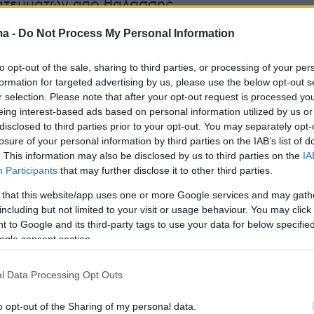
ατευμάτων από θαλάσσης.
ma -
Do Not Process My Personal Information
ο δήμαρχος του Κιέβου,
Βιτάλι Κλίτσκο
,
είχε
to opt-out of the sale, sharing to third parties, or processing of your per
ότι θα επιβάλει απαγόρευση κυκλοφορίας 36
formation for targeted advertising by us, please use the below opt-out s
r selection. Please note that after your opt-out request is processed y
βράδυ της Τρίτης στην πρωτεύουσα, λόγω τω
eing interest-based ads based on personal information utilized by us or
 και δύσκολων στιγμών»
που ζουν οι κάτοικοί
disclosed to third parties prior to your opt-out. You may separately opt-
μερα» στις 20:00 (τοπική ώρα και ώρα Ελλάδα
losure of your personal information by third parties on the IAB’s list of
. This information may also be disclosed by us to third parties on the
IA
07:00 το πρωί της Πέμπτης θα απαγορεύεται η
Participants
that may further disclose it to other third parties.
το Κίεβο, ανακοίνωσε στο Telegram ο Κλίτσκο
 that this website/app uses one or more Google services and may gath
νική πρωτεύουσα έγινε στόχος πολλών
including but not limited to your visit or usage behaviour. You may click 
 σήμερα το πρωί. «Σήμερα είναι μια δύσκολη
 to Google and its third-party tags to use your data for below specifi
η στιγμή», τόνισε ο ίδιος. «Η πρωτεύουσα είναι
ogle consent section.
υκρανίας και θα την υπερασπιστούμε. Δεν θα
l Data Processing Opt Outs
με το Κίεβο, το οποίο αποτελεί αυτή τη στιγμ
αι την προκεχωρημένη βάση της ελευθερίας κ
o opt-out of the Sharing of my personal data.