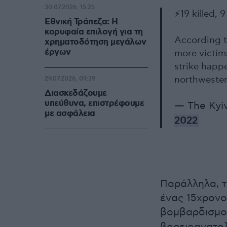
30.07.2026, 15:25
⚡️19 killed,
Εθνική Τράπεζα: Η
κορυφαία επιλογή για τη
According t
χρηματοδότηση μεγάλων
έργων
more victims
strike happe
northwester
29.07.2026, 09:39
Διασκεδάζουμε
υπεύθυνα, επιστρέφουμε
— The Kyi
με ασφάλεια
2022
Παράλληλα, τ
ένας 15χρονο
βομβαρδισμο