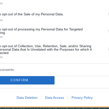
In
σα και να αποδεικνύω ξανά και ξανά την αξία
o opt-out of the Sale of my Personal Data.
In
παρακαλώ, στον κόπο να κατεβάσετε από το
to opt-out of processing my Personal Data for Targeted
ing.
οκιμαντέρ «Becoming»
με πρωταγωνίστρια τη
In
α
. Για να καταφέρει να δρασκελίσει το κατώφλ
o opt-out of Collection, Use, Retention, Sale, and/or Sharing
ν πανεπιστημίων, του Γέιλ και του Χάρβαρντ,
ersonal Data that Is Unrelated with the Purposes for which it
lected.
ταβάλει δεκαπλάσια προσπάθεια από όλους τ
In
οιτητές της, γόνους σπουδαίων και ζάπλουτ
Ετσι κατάφερε, με το σπαθί της, να αποφοιτήσ
consents
ε τον ίδιο ανώτερο βαθμό στη διδακτορική της
CONFIRM
 να εξασφαλίσει πρώτης τάξεως θέση σε μία α
ρες νομικές φόρμες των ΗΠΑ.
Data Deletion
Data Access
Privacy Policy
ερη του Μπαράκ. Ομως εκείνος έγινε