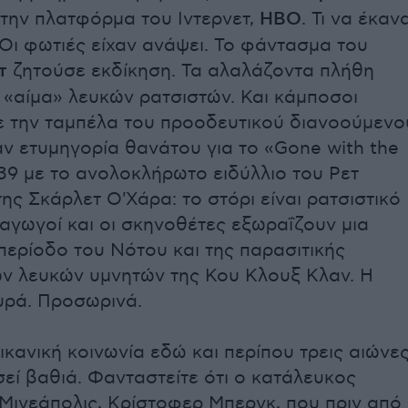
 την πλατφόρμα του Ιντερνετ,
HBO
. Τι να έκαν
 Οι φωτιές είχαν ανάψει. Το φάντασμα του
τ
ζητούσε εκδίκηση. Τα αλαλάζοντα πλήθη
 «αίμα» λευκών ρατσιστών. Και κάμποσοι
ε την ταμπέλα του προοδευτικού διανοούμενο
 ετυμηγορία θανάτου για το «Gone with the
39 με το ανολοκλήρωτο ειδύλλιο του Ρετ
ης Σκάρλετ Ο'Χάρα: το στόρι είναι ρατσιστικό
ραγωγοί και οι σκηνοθέτες εξωραΐζουν μια
περίοδο του Νότου και της παρασιτικής
ων λευκών υμνητών της Κου Κλουξ Κλαν. Η
πυρά. Προσωρινά.
ικανική κοινωνία εδώ και περίπου τρεις αιώνε
σεί βαθιά. Φανταστείτε ότι ο κατάλευκος
 Μινεάπολις, Κρίστοφερ Μπεργκ, που πριν από