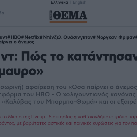
Ελληνικά
English
δα
υντ
HBO
Netflix
Ντένζελ Ουάσινγκτον
Μοργκαν Φριμαν
ίρνει ο άνεμος
ντ: Πώς το κατάντησα
μαυρο»
ροσωρινή) αφαίρεση του «Οσα παίρνει ο άνεμο
ατφόρμα του HBO - Ο χολιγουντιανός κανόνας
 «Καλύβας του Μπαρμπα-Θωμά» και οι εξαιρέ
το δίκαιο της Πνευμ. Ιδιοκτησίας η καθ΄οιονδήποτε τρόπο πα
ρόντος, με βαρύτατες αστικές και ποινικές κυρώσεις για τον 