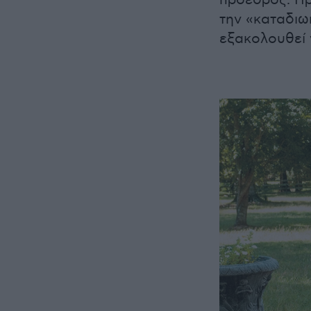
πρόεδρος. Πρ
την «καταδι
εξακολουθεί 