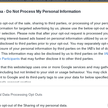
είχε βρεθεί αντιμέτωπος με τους ίδιους
ma -
Do Not Process My Personal Information
 που δολοφόνησαν τον Τζορτζ Φλόιντ, δήλω
μαύρος, πιθανότατα να ήταν κι εκείνος νεκρός
to opt-out of the sale, sharing to third parties, or processing of your per
ρίνονται από το χρώμα της επιδερμίδας. Το
formation for targeted advertising by us, please use the below opt-out s
 Good Black is the Dead Black (Καλός Μαύρος
r selection. Please note that after your opt-out request is processed y
eing interest-based ads based on personal information utilized by us or
ς).
disclosed to third parties prior to your opt-out. You may separately opt-
losure of your personal information by third parties on the IAB’s list of
. This information may also be disclosed by us to third parties on the
IA
Participants
that may further disclose it to other third parties.
ιβις
, μέσα στις καλύτερες ερμηνεύτριες ταινιώ
τ και με ένα Οσκαρ στην προσωπική της
 that this website/app uses one or more Google services and may gath
including but not limited to your visit or usage behaviour. You may click 
πάει ως εξής: «
Τι κι αν έχω μια καριέρα η οποί
 to Google and its third-party tags to use your data for below specifi
νεται με αυτήν της
Μέριλ Στριπ
, της
Σιγκούρνι
ogle consent section.
Τζούλιαν Μουρ
; Και πάλι δεν είμαι πουθενά
ύτε καν κοντά τους. Ούτε σε ό,τι έχει να κάνει
l Data Processing Opt Outs
, ούτε σε ό,τι έχει να κάνει με τις ευκαιρίες
o opt-out of the Sharing of my personal data.
ν πλησιάζω καν σε όλα αυτά. Κάθε φορά έπρε