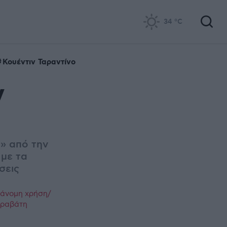
34
°C
Κουέντιν Ταραντίνο
ν
ς» από την
 με τα
σεις
ράνομη χρήση/
παραβάτη