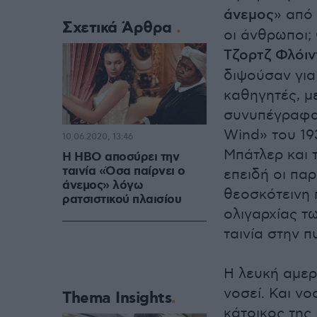
άνεμος
» από
Σχετικά Άρθρα
οι άνθρωποι;
Τζορτζ Φλόιν
διψούσαν για
καθηγητές, μ
συνυπέγραφαν
Wind» του 19
10.06.2020, 13:46
Μπάτλερ και τ
Η HBO αποσύρει την
ταινία «Όσα παίρνει ο
επειδή οι πα
άνεμος» λόγω
θεοσκότεινη 
ρατσιστικού πλαισίου
ολιγαρχίας τ
ταινία στην 
Η λευκή αμερ
νοσεί. Και νο
Thema Insights
κάτοικος της