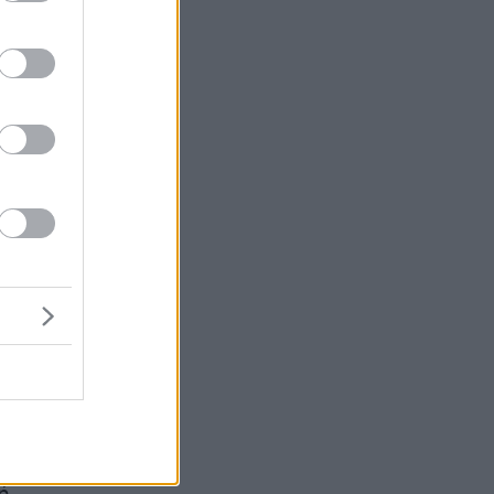
ι
ου
ων
ει
πό