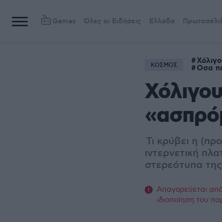
Games
Όλες οι Ειδήσεις
Ελλάδα
Πρωτοσέλι
Χόλιγο
ΚΟΣΜΟΣ
Οσα πα
Χόλιγου
«ασπρό
Τι κρύβει η (π
ιντερνετική πλ
στερεότυπα της
Απαγορεύεται από 
ιδιοποίηση του πα