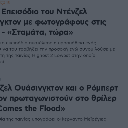
15
1
 Επεισόδιο του Ντένζελ
γκτον με φωτογράφους στις
 - «Σταμάτα, τώρα»
το επεισόδιο αποτέλεσε η προσπάθεια ενός
να του τραβήξει την προσοχή ενώ συνομιλούσε με
η της ταινίας Highest 2 Lowest στην οποία
εί
4
ζελ Ουάσινγκτον και ο Ρόμπερτ
ον πρωταγωνιστούν στο θρίλερ
Comes the Flood»
ία της ταινίας υπογράφει ο Φερνάντο Μεϊρέγιες