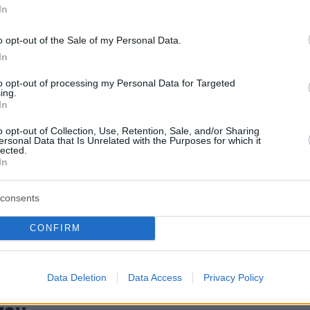
ηθοποιός έχει επανειλημμένα απορρίψει τον
In
ό «σταρ του Χόλιγουντ»
o opt-out of the Sale of my Personal Data.
In
3
ζελ Ουάσινγκτον δεν
to opt-out of processing my Personal Data for Targeted
ing.
θηκε με τον αποκλεισμό του
In
ς υποψηφιότητες των Όσκαρ:
o opt-out of Collection, Use, Retention, Sale, and/or Sharing
ersonal Data that Is Unrelated with the Purposes for which it
lected.
χαρούμενος με ό,τι κάνω»
In
σοφίας είναι η κατανόηση, πρόσθεσε ο 70χρονος
consents
CONFIRM
1
3
ζελ Ουάσινγκτον αποκάλυψε το
Data Deletion
Data Access
Privacy Policy
α που είχε και επηρέασε την