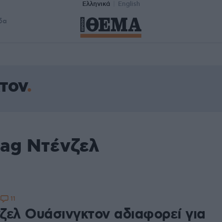
Ελληνικά
English
δα
τον
tag Ντένζελ
11
4
ζελ Ουάσινγκτον αδιαφορεί για