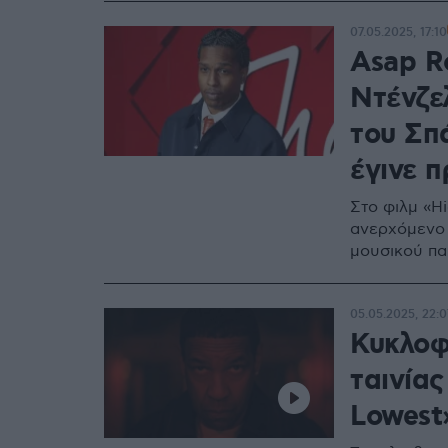
07.05.2025, 17:10
Asap R
Ντένζε
του Σπά
έγινε 
Στο φιλμ «H
ανερχόμενο 
μουσικού π
05.05.2025, 22:0
Κυκλοφ
ταινίας
Lowest