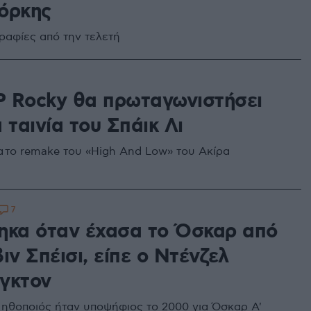
όρκης
ραφίες από την τελετή
 Rocky θα πρωταγωνιστήσει
 ταινία του Σπάικ Λι
ια το remake του «High And Low» του Ακίρα
7
ηκα όταν έχασα το Όσκαρ από
ιν Σπέισι, είπε ο Ντένζελ
γκτον
ηθοποιός ήταν υποψήφιος το 2000 για Όσκαρ Α'