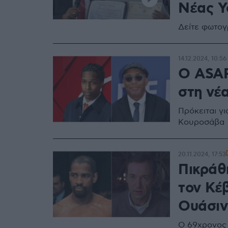
Νέας Υ
Δείτε φωτογ
14.12.2024, 10:56
O ASAP
στη νέα
Πρόκειται γ
Κουροσάβα
20.11.2024, 17:53
Πικράθ
τον Κέβ
Ουάσιν
Ο 69χρονος 