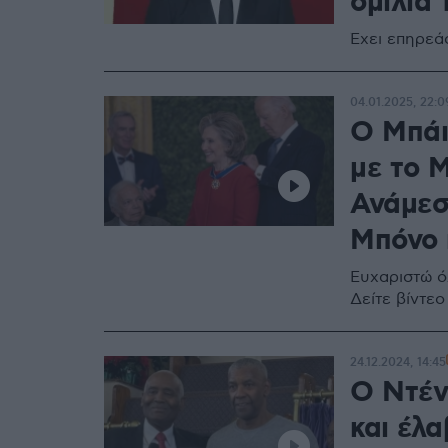
ομιλία 
Έχει επηρεά
04.01.2025, 22:0
O Μπάι
με το 
Ανάμεσά
Μπόνο 
Ευχαριστώ όλ
Δείτε βίντε
24.12.2024, 14:45
Ο Ντέν
και έλα