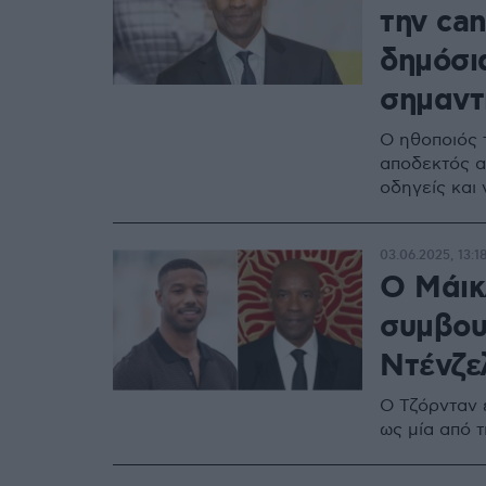
την can
δημόσι
σημαντ
Ο ηθοποιός τ
αποδεκτός α
οδηγείς και
03.06.2025, 13:1
Ο Μάικ
συμβου
Ντένζε
O Τζόρνταν 
ως μία από 