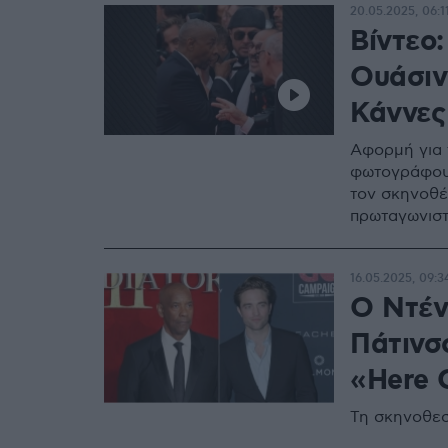
20.05.2025, 06:1
Βίντεο:
Ουάσιν
Κάννες
Αφορμή για 
φωτογράφου 
τον σκηνοθέτ
πρωταγωνιστ
16.05.2025, 09:3
Ο Ντέν
Πάτινσ
«Here 
Τη σκηνοθεσ