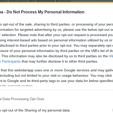
κάνει πρεμιέρα στο Φεστιβάλ Καννών
ma -
Do Not Process My Personal Information
ζελ Ουάσινγκτον αποκάλυψε,
to opt-out of the sale, sharing to third parties, or processing of your per
formation for targeted advertising by us, please use the below opt-out s
λαψε όταν είδε πρώτη φορά το
r selection. Please note that after your opt-out request is processed y
eing interest-based ads based on personal information utilized by us or
 Panther»
disclosed to third parties prior to your opt-out. You may separately opt-
losure of your personal information by third parties on the IAB’s list of
ηθοποιός αναφέρθηκε στην ταινία του 2018 με
. This information may also be disclosed by us to third parties on the
IA
ές τους Τσάντγουϊκ Μπόουζμαν και Μάικλ Μπι
Participants
that may further disclose it to other third parties.
 that this website/app uses one or more Google services and may gath
including but not limited to your visit or usage behaviour. You may click 
8
 to Google and its third-party tags to use your data for below specifi
ζελ Ουάσινγκτον εξήγησε γιατί
ogle consent section.
ωρεί τον εαυτό του «ηθοποιό
l Data Processing Opt Outs
λιγουντ»
o opt-out of the Sharing of my personal data.