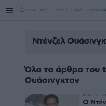
Games
Όλες οι Ειδήσεις
Ελλάδα
Πρωτοσέλι
Ντένζελ Ουάσινγκ
Όλα τα άρθρα του 
Ουάσινγκτον
16.08.2025, 15:2
Ο Ντέν