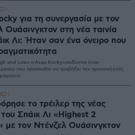
1
ocky για τη συνεργασία με τον
λ Ουάσινγκτον στη νέα ταινία
ικ Λι: Ήταν σαν ένα όνειρο που
πραγματικότητα
igh and Low» ο Asap Rocky υποδύεται έναν
ράπερ που προσπαθεί να τραβήξει την προσοχή ενός
αραγωγού
3
7
όρησε το τρέιλερ της νέας
 του Σπάικ Λι «Highest 2
» με τον Ντένζελ Ουάσινγκτον