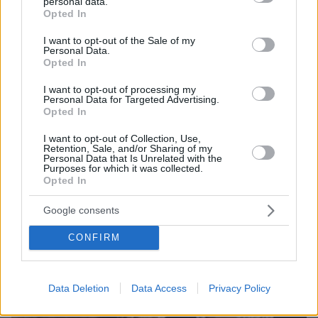
personal data.
grant or deny consent to Google and its third-party tags to
Opted In
use your data for below specified purposes in below Google
consent section.
I want to opt-out of the Sale of my
08.08.2026, 19:36
Personal Data.
Τραγωδία στην Πάρο: Πνίγηκε 4χρονος σε πισίνα
Opted In
beach bar, βούτηξε ο μπάρμαν για να τον σώσει
I want to opt-out of processing my
Personal Data for Targeted Advertising.
Opted In
I want to opt-out of Collection, Use,
Retention, Sale, and/or Sharing of my
Personal Data that Is Unrelated with the
Purposes for which it was collected.
Opted In
Google consents
CONFIRM
Data Deletion
Data Access
Privacy Policy