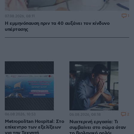
1
07.08.2026, 08:11
Η εμμηνόπαυση πριν τα 40 αυξάνει τον κίνδυνο
υπέρτασης
06.08.2026, 10:53
2
06.08.2026, 08:18
Metropolitan Hospital: Στο
Νυχτερινή εργασία: Τι
επίκεντρο των εξελίξεων
συμβαίνει στο σώμα όταν
για την Τεχνητή
το βιολογικό ρολόι