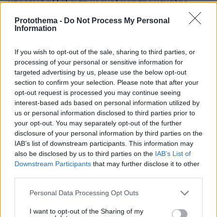
μπορεί ν' αλλάξει τη χρονολογία της μεγάλης
έκρηξης
Protothema -
Do Not Process My Personal
Information
If you wish to opt-out of the sale, sharing to third parties, or
processing of your personal or sensitive information for
targeted advertising by us, please use the below opt-out
section to confirm your selection. Please note that after your
opt-out request is processed you may continue seeing
interest-based ads based on personal information utilized by
us or personal information disclosed to third parties prior to
your opt-out. You may separately opt-out of the further
disclosure of your personal information by third parties on the
IAB’s list of downstream participants. This information may
also be disclosed by us to third parties on the
IAB’s List of
Downstream Participants
that may further disclose it to other
third parties.
Please note that this website/app uses one or more Google
Personal Data Processing Opt Outs
services and may gather and store information including but
not limited to your visit or usage behaviour. You may click to
I want to opt-out of the Sharing of my