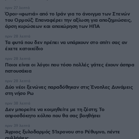
πριν 27 λεπτά
Όροι-«φωτιά» από το Ιράν για το άνοιγμα των Στενών
του Ορμούζ: Επαναφέρει την αξίωση για αποζημιώσεις,
άρση κυρώσεων και αποχώρηση των ΗΠΑ
πριν 28 λεπτά
Τα φυτά που δεν πρέπει να υπάρχουν στο σπίτι σας αν
έχετε κατοικίδιο
πριν 28 λεπτά
Ποιοι είναι οι λόγοι που τόσο πολλές γάτες έχουν άσπρα
πατουσάκια
πριν 28 λεπτά
Δύο νέοι ξενώνες παραδόθηκαν στις Ένοπλες Δυνάμεις
στη νήσο Ρω
πριν 38 λεπτά
Δεν μπορείτε να κοιμηθείτε με τη ζέστη; Το
απροσδόκητο κόλπο που θα σας βοηθήσει
πριν 39 λεπτά
Άγριος ξυλοδαρμός 51χρονου στο Ρέθυμνο, πέντε
συλλήψεις