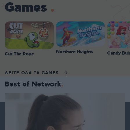
Games
Northern Heights
Candy Bub
Cut The Rope
ΔΕΙΤΕ ΟΛΑ ΤΑ GAMES
Best of Network