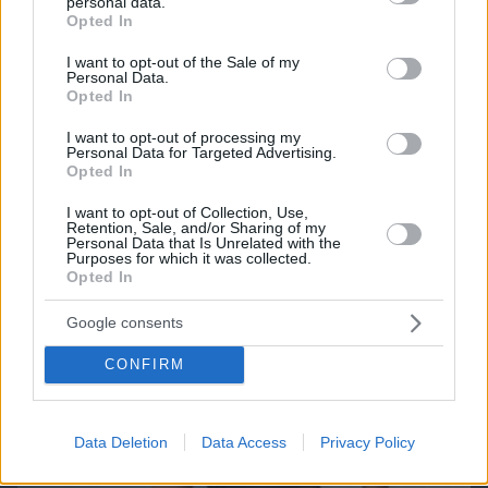
personal data.
grant or deny consent to Google and its third-party tags to
Opted In
use your data for below specified purposes in below Google
consent section.
I want to opt-out of the Sale of my
Personal Data.
Northern Heights
Opted In
Candy Bub
Cut The Rope
I want to opt-out of processing my
Personal Data for Targeted Advertising.
Opted In
ΔΕΙΤΕ ΟΛΑ ΤΑ GAMES
Best of Network
I want to opt-out of Collection, Use,
Retention, Sale, and/or Sharing of my
Personal Data that Is Unrelated with the
Purposes for which it was collected.
Opted In
Google consents
CONFIRM
Data Deletion
Data Access
Privacy Policy