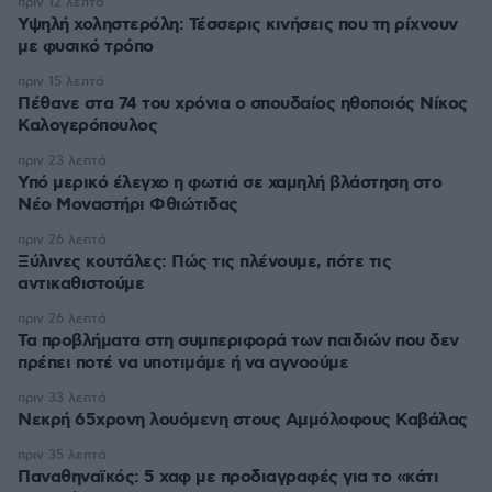
πριν 12 λεπτά
Υψηλή χοληστερόλη: Τέσσερις κινήσεις που τη ρίχνουν
με φυσικό τρόπο
πριν 15 λεπτά
Πέθανε στα 74 του χρόνια ο σπουδαίος ηθοποιός Νίκος
Καλογερόπουλος
πριν 23 λεπτά
Υπό μερικό έλεγχο η φωτιά σε χαμηλή βλάστηση στο
Νέο Μοναστήρι Φθιώτιδας
πριν 26 λεπτά
Ξύλινες κουτάλες: Πώς τις πλένουμε, πότε τις
αντικαθιστούμε
πριν 26 λεπτά
Τα προβλήματα στη συμπεριφορά των παιδιών που δεν
πρέπει ποτέ να υποτιμάμε ή να αγνοούμε
πριν 33 λεπτά
Νεκρή 65χρονη λουόμενη στους Αμμόλοφους Καβάλας
πριν 35 λεπτά
Παναθηναϊκός: 5 χαφ με προδιαγραφές για το «κάτι