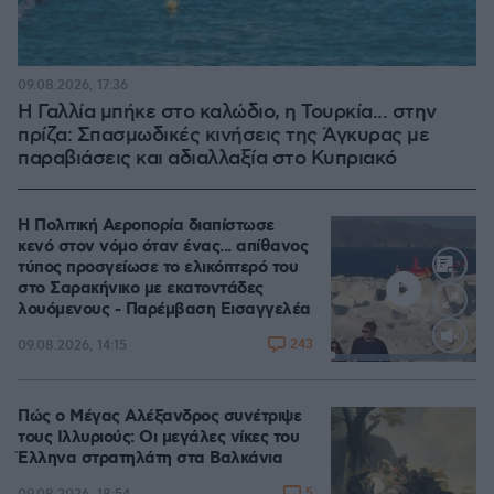
09.08.2026, 17:36
Η Γαλλία μπήκε στο καλώδιο, η Τουρκία... στην
πρίζα: Σπασμωδικές κινήσεις της Άγκυρας με
παραβιάσεις και αδιαλλαξία στο Κυπριακό
Η Πολιτική Αεροπορία διαπίστωσε
κενό στον νόμο όταν ένας... απίθανος
τύπος προσγείωσε το ελικόπτερό του
στο Σαρακήνικο με εκατοντάδες
λουόμενους - Παρέμβαση Εισαγγελέα
243
09.08.2026, 14:15
Loaded
:
100.00%
Πώς ο Μέγας Αλέξανδρος συνέτριψε
τους Ιλλυριούς: Οι μεγάλες νίκες του
Έλληνα στρατηλάτη στα Βαλκάνια
5