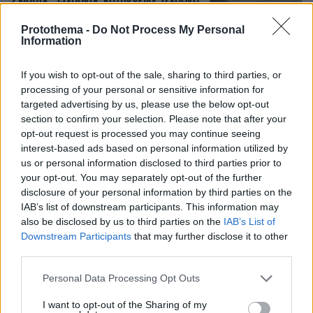
Σκιάθος: 15χρονος κατήγγειλε 17χρονο
για κατ' εξακολούθηση βιασμό και
εκβιασμό με βίντεο, τι περιέγραψε στις
Protothema -
Do Not Process My Personal
Αρχές
Information
42
09.08.2026, 16:54
If you wish to opt-out of the sale, sharing to third parties, or
processing of your personal or sensitive information for
targeted advertising by us, please use the below opt-out
section to confirm your selection. Please note that after your
Βίντεο: Στις Μαλδίβες η Ιωάννα Τούνη
opt-out request is processed you may continue seeing
μετά το νοσοκομείο, η υποδοχή με
μουσική
interest-based ads based on personal information utilized by
us or personal information disclosed to third parties prior to
17
09.08.2026, 18:00
your opt-out. You may separately opt-out of the further
disclosure of your personal information by third parties on the
IAB’s list of downstream participants. This information may
also be disclosed by us to third parties on the
IAB’s List of
Downstream Participants
that may further disclose it to other
third parties.
Games
Please note that this website/app uses one or more Google
Personal Data Processing Opt Outs
services and may gather and store information including but
not limited to your visit or usage behaviour. You may click to
I want to opt-out of the Sharing of my