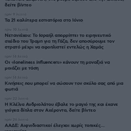
δείτε βίντεο
πριν 9 λεπτά
Τα 21 καλύτερα εστιατόρια στο Ιόνιο
πριν 10 λεπτά
Νετανιάχου: Το Ισραήλ απορρίπτει το ειρηνευτικό
σχέδιο του Τραμπ για τη Γάζα, δεν αποσύρουμε τον
στρατό μέχρι να αφοπλιστεί εντελώς η Χαμάς
πριν 14 λεπτά
Οι «loneliness influencers» κάνουν τη μοναξιά να
μοιάζει με τάση
πριν 14 λεπτά
Κινήσεις που μπορεί να σώσουν τον σκύλο σας από μια
φωτιά
πριν 22 λεπτά
Η Κλέλια Ανδριολάτου έβαλε το μαγιό της και έκανε
γιόγκα δίπλα στον Αχέροντα, δείτε βίντεο
πριν 26 λεπτά
ΑΑΔΕ: Αιφνιδιαστικοί έλεγχοι χωρίς τοπικές…