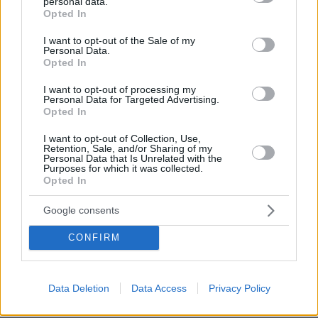
personal data.
grant or deny consent to Google and its third-party tags to
Opted In
use your data for below specified purposes in below Google
consent section.
I want to opt-out of the Sale of my
Personal Data.
Opted In
I want to opt-out of processing my
Personal Data for Targeted Advertising.
Opted In
I want to opt-out of Collection, Use,
Retention, Sale, and/or Sharing of my
Personal Data that Is Unrelated with the
Purposes for which it was collected.
Opted In
Google consents
CONFIRM
Data Deletion
Data Access
Privacy Policy