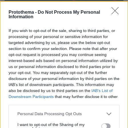
Protothema -
Do Not Process My Personal
Information
If you wish to opt-out of the sale, sharing to third parties, or
processing of your personal or sensitive information for
targeted advertising by us, please use the below opt-out
section to confirm your selection. Please note that after your
opt-out request is processed you may continue seeing
interest-based ads based on personal information utilized by
us or personal information disclosed to third parties prior to
your opt-out. You may separately opt-out of the further
disclosure of your personal information by third parties on the
Loaded
:
IAB’s list of downstream participants. This information may
100.00%
09.08.2026, 14:15
also be disclosed by us to third parties on the
IAB’s List of
Η ΥΠΑ διαπίστωσε κενό στον νόμο όταν ένας...
Downstream Participants
that may further disclose it to other
απίθανος τύπος προσγείωσε το ελικόπτερό του
third parties.
Αύγουστο μήνα στο Σαρακήνικο με εκατοντάδες
Please note that this website/app uses one or more Google
λουόμενους - Παρέμβαση Εισαγγελέα για το
Personal Data Processing Opt Outs
services and may gather and store information including but
περιστατικό
not limited to your visit or usage behaviour. You may click to
I want to opt-out of the Sharing of my