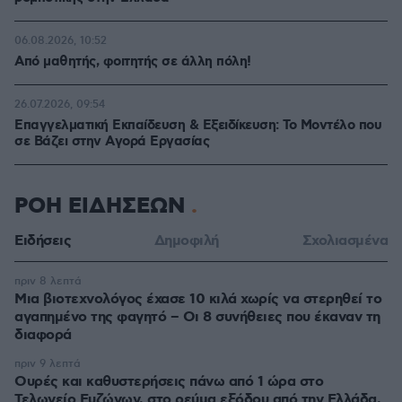
06.08.2026, 10:52
Από μαθητής, φοιτητής σε άλλη πόλη!
26.07.2026, 09:54
Επαγγελματική Εκπαίδευση & Εξειδίκευση: Το Mοντέλο που
σε Bάζει στην Aγορά Eργασίας
ΡΟΗ ΕΙΔΗΣΕΩΝ
Ειδήσεις
Δημοφιλή
Σχολιασμένα
πριν 8 λεπτά
Μια βιοτεχνολόγος έχασε 10 κιλά χωρίς να στερηθεί το
αγαπημένο της φαγητό – Οι 8 συνήθειες που έκαναν τη
διαφορά
πριν 9 λεπτά
Ουρές και καθυστερήσεις πάνω από 1 ώρα στο
Τελωνείο Ευζώνων, στο ρεύμα εξόδου από την Ελλάδα,