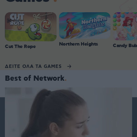
Northern Heights
Candy Bub
Cut The Rope
ΔΕΙΤΕ ΟΛΑ ΤΑ GAMES
Best of Network