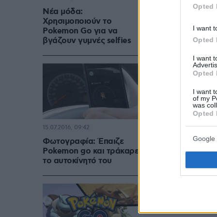
Opted 
Νέα μόδα:
Χρησιμοποιούν το
I want t
Pokemon Go για να
βγάζουν γυμνές selfies
Opted 
I want 
Advertis
Opted 
I want t
of my P
was col
Opted 
15.07.2016, 09:42
Google 
Φωτογραφία: Έπαιζε
Pokemon go και τράκαρε
το αυτοκίνητό του