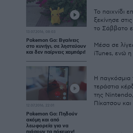
Το παιχνίδι 
ξεκίνησε στις
το Σάββατο ε
13.07.2016, 08:03
Pokemon Go: Βγαίνεις
Μέσα σε λίγε
στο κυνήγι, σε ληστεύουν
και δεν παίρνεις χαμπάρι!
iTunes, ενώ 
Η παγκόσμια 
τεράστια κέρ
της Nintendo,
Πίκατσου και
12.07.2016, 22:01
Pokemon Go: Πηδούν
ακόμη και από
λεωφορεία για να
πιάσουν τα πόκεμον!