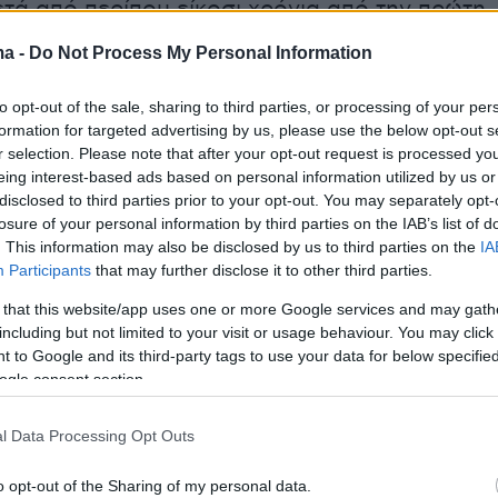
ετά από περίπου είκοσι χρόνια από την πρώτη
ν Pokemon, το Pokemon Go ήρθε για να
ma -
Do Not Process My Personal Information
σει αυτό που πάντα ονειρεύονταν όλοι όσοι
 τον Pikachu και τον Bulbasaur. Να φέρει τα
to opt-out of the sale, sharing to third parties, or processing of your per
 πραγματική ζωή. Στο περίπου, τουλάχιστον.
formation for targeted advertising by us, please use the below opt-out s
r selection. Please note that after your opt-out request is processed y
eing interest-based ads based on personal information utilized by us or
o είναι ένα παιχνίδι για smartphones, το οποί
disclosed to third parties prior to your opt-out. You may separately opt-
 GPS επιτρέποντας στον παίκτη να κυνηγά και 
losure of your personal information by third parties on the IAB’s list of
. This information may also be disclosed by us to third parties on the
IA
α Pokemon σαν να βρίσκονται όντως μπροστά
Participants
that may further disclose it to other third parties.
 that this website/app uses one or more Google services and may gath
including but not limited to your visit or usage behaviour. You may click 
 to Google and its third-party tags to use your data for below specifi
ogle consent section.
l Data Processing Opt Outs
o opt-out of the Sharing of my personal data.