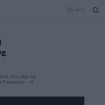
30
°C
α
νε
ητό στο χέρι να
για Pokemon -Η