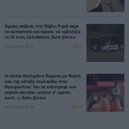
Άγριος καβγάς στη Θήβα: Ρομά πήρε
το αυτοκίνητο και άρχισε να εμβολίζει
το ΙΧ ενός αλλοδαπού, δείτε βίντεο
17
07.08.2026, 10:27
Η Ιουλία Καλλιμάνη θύμωσε με θεατή
που της πέταξε λουλούδια στην
Ηγουμενίτσα: Του τα επέστρεψε στο
κεφάλι και είπε «εσένα σ' αρέσει
αυτό...», δείτε βίντεο
76
07.08.2026, 06:39