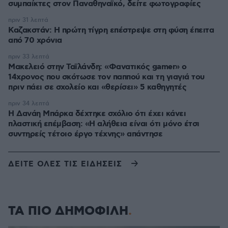
συμπαίκτες στον Παναθηναϊκό, δείτε φωτογραφίες
πριν 31 λεπτά
Καζακστάν: Η πρώτη τίγρη επέστρεψε στη φύση έπειτα
από 70 χρόνια
πριν 33 λεπτά
Μακελειό στην Ταϊλάνδη: «Φανατικός gamer» ο
14χρονος που σκότωσε τον παππού και τη γιαγιά του
πριν πάει σε σχολείο και «θερίσει» 5 καθηγητές
πριν 34 λεπτά
Η Δανάη Μπάρκα δέχτηκε σχόλιο ότι έχει κάνει
πλαστική επέμβαση: «Η αλήθεια είναι ότι μόνο έτσι
συντηρείς τέτοιο έργο τέχνης» απάντησε
ΔΕΙΤΕ ΟΛΕΣ ΤΙΣ ΕΙΔΗΣΕΙΣ
ΤΑ ΠΙΟ ΔΗΜΟΦΙΛΗ