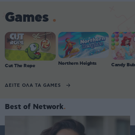
Games
Northern Heights
Candy Bub
Cut The Rope
ΔΕΙΤΕ ΟΛΑ ΤΑ GAMES
Best of Network