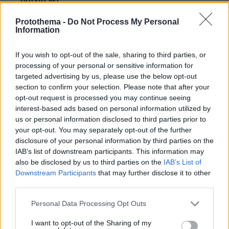
αστεια λες
16.06.2025, 10:41
Protothema -
Do Not Process My Personal
Ούτε μία στο εκατομμύριο. Θα βγουν τα "φίλια"
Information
μέσα και θα πείσουν το σοφό λαό ότι το ΑΙ είναι
διαπλεκόμενο και θα πάρει 2%
If you wish to opt-out of the sale, sharing to third parties, or
ΑΠΑΝΤΗΣΗ
processing of your personal or sensitive information for
targeted advertising by us, please use the below opt-out
section to confirm your selection. Please note that after your
Semoua
opt-out request is processed you may continue seeing
15.05.2025, 09:41
interest-based ads based on personal information utilized by
Μα τι θα διαφέρει; και τώρα έχουμε τεχνητό
us or personal information disclosed to third parties prior to
πρωθυπουργό.
your opt-out. You may separately opt-out of the further
ΑΠΑΝΤΗΣΗ
disclosure of your personal information by third parties on the
IAB’s list of downstream participants. This information may
Βασιλης
also be disclosed by us to third parties on the
IAB’s List of
15.05.2025, 10:10
Downstream Participants
that may further disclose it to other
Ο μονος αληθινος ΠΘ ηταν ο Αλ6ς,κανενας
third parties.
δεν τολμησε να σκισει μνημονια οπως αυτος,ο
Please note that this website/app uses one or more Google
Personal Data Processing Opt Outs
μονος που μας εσωσε,εχοντας στο πλαι του
services and may gather and store information including but
την καλυτερη ομαδα υπουργων.
not limited to your visit or usage behaviour. You may click to
I want to opt-out of the Sharing of my