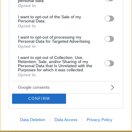
personal data.
ΑΠΑΝΤΗΣΗ
grant or deny consent to Google and its third-party tags to
Opted In
use your data for below specified purposes in below Google
consent section.
I want to opt-out of the Sale of my
Ποια συντέλεια;
Personal Data.
15.05.2025, 10:01
Opted In
Ωραίο ακούγεται. Παίζει να γίνουμε και χώρα της
I want to opt-out of processing my
προκοπής επιτέλους.
Personal Data for Targeted Advertising.
Opted In
ΑΠΑΝΤΗΣΗ
I want to opt-out of Collection, Use,
Retention, Sale, and/or Sharing of my
Νelly
Personal Data that Is Unrelated with the
Purposes for which it was collected.
15.05.2025, 08:29
Opted In
Υποκλίνομαι!
ΑΠΑΝΤΗΣΗ
Google consents
CONFIRM
Αριστοτέλης
15.05.2025, 08:26
Ορισμένες χώρες παράγουν τεχνολογία. Άλλες
Data Deletion
Data Access
Privacy Policy
απολαμβάνουν το φαγητό και τη μουσική, και
εισάγουν.