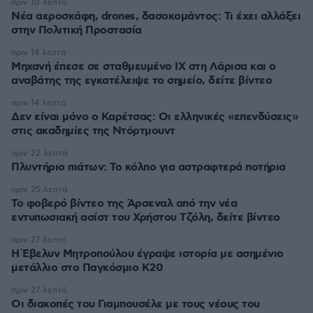
πριν 10 λεπτά
Νέα αεροσκάφη, drones, δασοκομάντος: Τι έχει αλλάξει
στην Πολιτική Προστασία
πριν 14 λεπτά
Μηχανή έπεσε σε σταθμευμένο ΙΧ στη Λάρισα και ο
αναβάτης της εγκατέλειψε το σημείο, δείτε βίντεο
πριν 14 λεπτά
Δεν είναι μόνο ο Καρέτσας: Οι ελληνικές «επενδύσεις»
στις ακαδημίες της Ντόρτμουντ
πριν 22 λεπτά
Πλυντήριο πιάτων: Το κόλπο για αστραφτερά ποτήρια
πριν 25 λεπτά
Το φοβερό βίντεο της Άρσεναλ από την νέα
εντυπωσιακή ασίστ του Χρήστου Τζόλη, δείτε βίντεο
πριν 27 λεπτά
Η Έβελυν Μητροπούλου έγραψε ιστορία με ασημένιο
μετάλλιο στο Παγκόσμιο Κ20
πριν 27 λεπτά
Οι διακοπές του Γιαμπουσέλε με τους νέους του