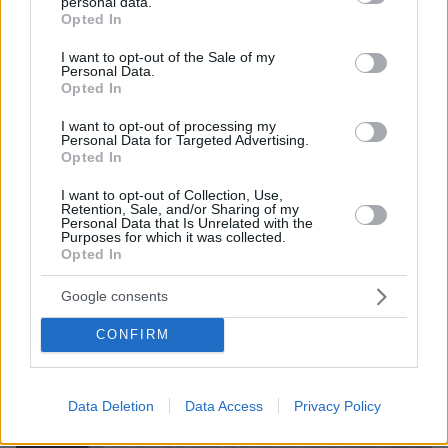
personal data.
grant or deny consent to Google and its third-party tags to
Opted In
use your data for below specified purposes in below Google
ΤΑ ΠΙΟ ΔΗΜΟΦΙΛΗ
consent section.
I want to opt-out of the Sale of my
Personal Data.
Opted In
I want to opt-out of processing my
Personal Data for Targeted Advertising.
Opted In
I want to opt-out of Collection, Use,
Retention, Sale, and/or Sharing of my
Personal Data that Is Unrelated with the
Purposes for which it was collected.
Opted In
Google consents
CONFIRM
Data Deletion
Data Access
Privacy Policy