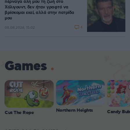
πέρναγα όλη μου τη ζωή στο
Χόλιγουντ, δεν ήταν γραφτό να
βρίσκομαι εκεί, αλλά στην πατρίδα
μου
4
08.08.2026, 15:02
Games
Northern Heights
Candy Bub
Cut The Rope