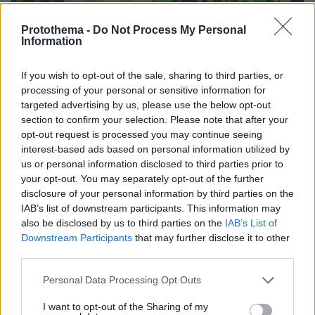
Protothema -
Do Not Process My Personal
Information
If you wish to opt-out of the sale, sharing to third parties, or
processing of your personal or sensitive information for
targeted advertising by us, please use the below opt-out
section to confirm your selection. Please note that after your
opt-out request is processed you may continue seeing
interest-based ads based on personal information utilized by
us or personal information disclosed to third parties prior to
your opt-out. You may separately opt-out of the further
disclosure of your personal information by third parties on the
IAB’s list of downstream participants. This information may
08.08.2026, 12:18
also be disclosed by us to third parties on the
IAB’s List of
Από τη Μόρια στον γάμο, τη ΜΚΟ και την
Downstream Participants
that may further disclose it to other
κατηγορία για φόνο: Η σκοτεινή διαδρομή του
third parties.
26χρονου Αφγανού που σκότωσε τη Βρετανίδα
Please note that this website/app uses one or more Google
στην Κυψέλη
Personal Data Processing Opt Outs
services and may gather and store information including but
not limited to your visit or usage behaviour. You may click to
I want to opt-out of the Sharing of my