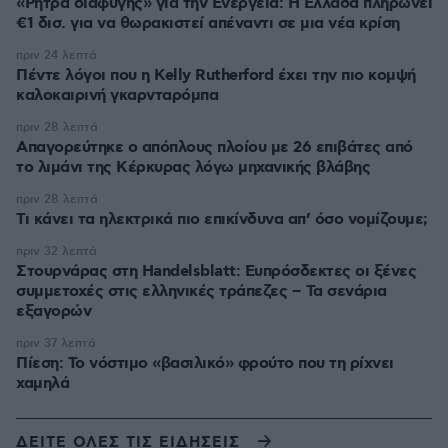
«Ρήτρα διαφυγής» για την Ενέργεια: Η Ελλάδα πληρώνει
€1 δισ. για να θωρακιστεί απέναντι σε μια νέα κρίση
πριν 24 λεπτά
Πέντε λόγοι που η Kelly Rutherford έχει την πιο κομψή
καλοκαιρινή γκαρνταρόμπα
πριν 28 λεπτά
Απαγορεύτηκε ο απόπλους πλοίου με 26 επιβάτες από
το λιμάνι της Κέρκυρας λόγω μηχανικής βλάβης
πριν 28 λεπτά
Τι κάνει τα ηλεκτρικά πιο επικίνδυνα απ’ όσο νομίζουμε;
πριν 32 λεπτά
Στουρνάρας στη Handelsblatt: Ευπρόσδεκτες οι ξένες
συμμετοχές στις ελληνικές τράπεζες – Τα σενάρια
εξαγορών
πριν 37 λεπτά
Πίεση: Το νόστιμο «βασιλικό» φρούτο που τη ρίχνει
χαμηλά
ΔΕΙΤΕ ΟΛΕΣ ΤΙΣ ΕΙΔΗΣΕΙΣ