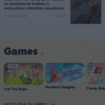
να ασελγήσει σε ανήλικη, τι
καταγγέλλει ο ιδιοκτήτης επιχείρησης
444
07.08.2026, 18:22
Games
Northern Heights
Candy Bub
Cut The Rope
ΔΕΙΤΕ ΟΛΑ ΤΑ GAMES