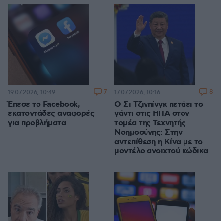
7
8
19.07.2026, 10:49
17.07.2026, 10:16
Έπεσε το Facebook,
Ο Σι Τζινπίνγκ πετάει το
εκατοντάδες αναφορές
γάντι στις ΗΠΑ στον
για προβλήματα
τομέα της Τεχνητής
Νοημοσύνης: Στην
αντεπίθεση η Κίνα με το
μοντέλο ανοιχτού κώδικα