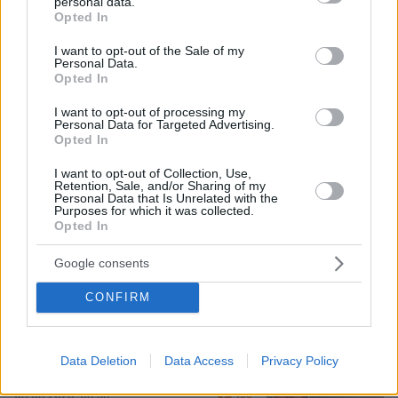
personal data.
Εντοπίστηκε η «Αράχνη» του Άσαντ:
grant or deny consent to Google and its third-party tags to
Opted In
Πώς ένα ξεχασμένο σημειωματάριο
use your data for below specified purposes in below Google
οδήγησε στα ίχνη του διαβόητου
consent section.
I want to opt-out of the Sale of my
αρχικατασκόπου
Personal Data.
Opted In
15
08.08.2026, 10:56
I want to opt-out of processing my
Personal Data for Targeted Advertising.
Opted In
Βρέθηκε σορός σε σπηλιά κοντά στο
I want to opt-out of Collection, Use,
εκκλησάκι των Αγίων Ισιδώρων στον
Retention, Sale, and/or Sharing of my
Λυκαβηττό
Personal Data that Is Unrelated with the
Purposes for which it was collected.
12
πριν μία ώρα
Opted In
Google consents
CONFIRM
Καρέ-καρέ η ανάλυση του τροχαίου
στις Σέρρες με νεκρούς μητέρα και
γιο: Τι λέει πραγματογνώμονας στο
Data Deletion
Data Access
Privacy Policy
protothema
155
08.08.2026, 08:36