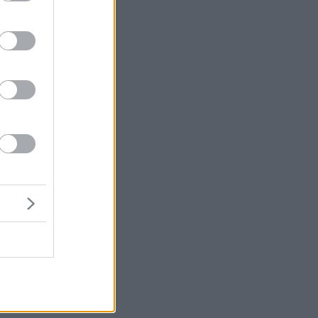
δα
η.