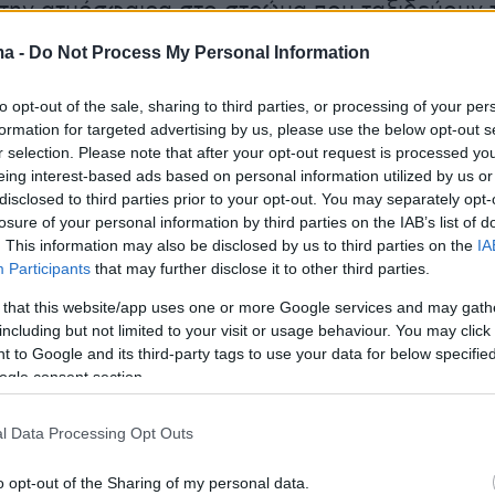
την ατμόσφαιρα στο στρώμα που ταξιδεύουν 
αι των επικοινωνιών.
ma -
Do Not Process My Personal Information
αμψη ήταν ισχύος Χ1. Η Χ είναι η πιο ισχυρή
to opt-out of the sale, sharing to third parties, or processing of your per
formation for targeted advertising by us, please use the below opt-out s
 Χ2 έχουν διπλάσια ένταση από τις Χ1 και οι Χ
r selection. Please note that after your opt-out request is processed y
τις Χ2. Πιο ασθενείς είναι οι εκλάμψεις της
eing interest-based ads based on personal information utilized by us or
, ενώ οι ενδιάμεσες της κατηγορίας Μ.
disclosed to third parties prior to your opt-out. You may separately opt-
losure of your personal information by third parties on the IAB’s list of
. This information may also be disclosed by us to third parties on the
IA
 just served up a powerful flare! ☀️ 💥
Participants
that may further disclose it to other third parties.
 that this website/app uses one or more Google services and may gath
. EDT today, a powerful X1-class solar flare erupted
including but not limited to your visit or usage behaviour. You may click 
n. NASA’s Solar Dynamics Observatory caught it all
 to Google and its third-party tags to use your data for below specifi
ogle consent section.
 Solar Cycle 25 blog:
https://t.co/L5yS3hJRTx
l Data Processing Opt Outs
r.com/iTwZZ7tCOY
o opt-out of the Sharing of my personal data.