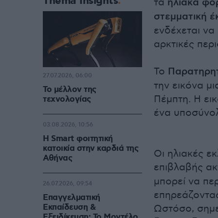
Thema Insights
τα
ηλιακά φο
στεμματική έ
ενδέχεται να
αρκτικές περι
Το
Παρατηρητ
27.07.2026, 06:00
την εικόνα μ
Το μέλλον της
Πέμπτη. Η ει
τεχνολογίας
ένα υποσύνο
03.08.2026, 10:56
Η Smart φοιτητική
κατοικία στην καρδιά της
Οι ηλιακές εκ
Αθήνας
επιβλαβής ακ
μπορεί να πε
26.07.2026, 09:54
επηρεάζοντας
Επαγγελματική
Εκπαίδευση &
Ωστόσο, σημε
Εξειδίκευση: Το Mοντέλο