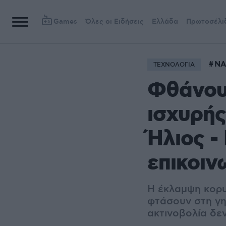
Games
Όλες οι Ειδήσεις
Ελλάδα
Πρωτοσέλι
NA
ΤΕΧΝΟΛΟΓΙΑ
Φθάνουν
ισχυρής
Ήλιος -
επικοιν
Η έκλαμψη κορυ
φτάσουν στη γη
ακτινοβολία δε