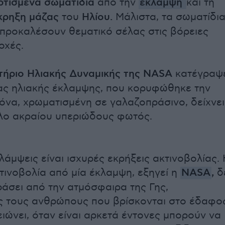
ρτισμένα σωματίδια
από την
έκλαμψη
και τη
κρηξη μάζας
του
Ηλίου.
Μάλιστα, τα σωματίδι
 προκαλέσουν θεματικό σέλας στις βόρειες
οχές.
ήριο Ηλιακής Δυναμικής της NASA
κατέγραψ
ιας ηλιακής έκλαμψης, που κορυφώθηκε την
κόνα, χρωματισμένη σε γαλαζοπράσινο, δείχνει
λο ακραίου υπεριώδους φωτός.
λάμψεις είναι ισχυρές εκρήξεις ακτινοβολίας. 
τινοβολία από μία έκλαμψη, εξηγεί η
NASA
,
δ
ράσει από την ατμόσφαιρα της Γης,
 τους ανθρώπους που βρίσκονται στο έδαφο
ιώνει, όταν είναι αρκετά έντονες μπορούν να