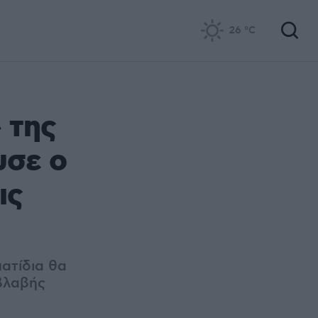
26
°C
 της
υσε ο
ις
ατίδια θα
βλαβής