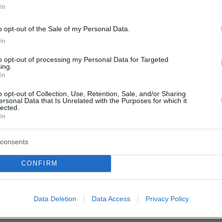
In
un & Space (@NASASun)
October 28, 2021
o opt-out of the Sale of my Personal Data.
In
to opt-out of processing my Personal Data for Targeted
ing.
In
 μπορεί να συνοδεύονται από στεμματικές
o opt-out of Collection, Use, Retention, Sale, and/or Sharing
ακής μάζας, πολύ φορτισμένων σωματιδίων τα
ersonal Data that Is Unrelated with the Purposes for which it
lected.
ύουν στο διάστημα με τεράστιες ταχύτητες. Η
In
 Πέμπτης προήλθε από μια
ενεργή ηλιακή κηλί
κέντρο του Ήλιου, η οποία «βλέπει» προς τη Γ
consents
CONFIRM
κεται στην αρχική φάση του τρέχοντος κύκλου
ότητας του, που κάθε φορά διαρκεί περίπου 11
ρινός κύκλος άρχισε το Δεκέμβριο του 2019.
Data Deletion
Data Access
Privacy Policy