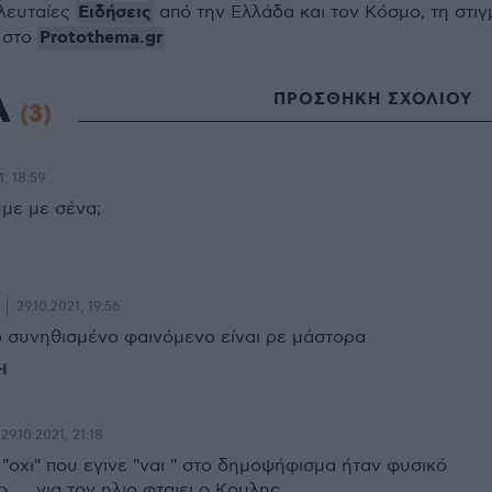
Ειδήσεις
ελευταίες
από την Ελλάδα και τον Κόσμο, τη στιγ
Protothema.gr
 στο
Α
ΠΡΟΣΘΗΚΗ ΣΧΟΛΙΟΥ
(3)
1, 18:59
υμε με σένα;
29.10.2021, 19:56
ό συνηθισμένο φαινόμενο είναι ρε μάστορα
Η
29.10.2021, 21:18
 "οχι" που εγινε "ναι " στο δημοψήφισμα ήταν φυσικό
 .... για τον ηλιο φταιει ο Κουλης